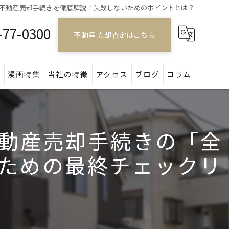
不動産売却手続きを徹底解説！失敗しないためのポイントとは？
-77-0300
不動産 売却査定はこちら
問
漫画特集
当社の特徴
アクセス
ブログ
コラム
戸建て
動産売却手続きの「全
マンション
ための最終チェックリ
アパート
土地
空き家