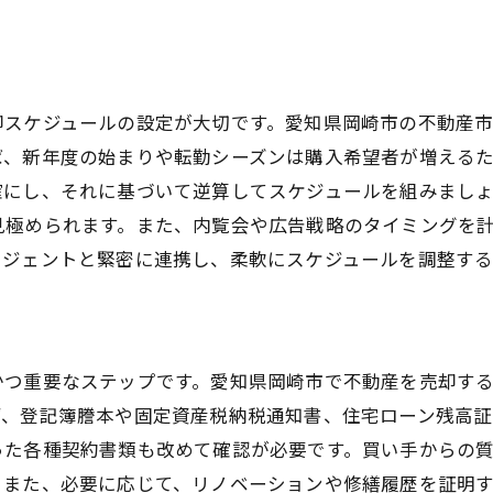
売却準備の具体的アクション
マーケティングプランの実行
交渉成功のための準備と実践
却スケジュールの設定が大切です。愛知県岡崎市の不動産
契約締結とクロージングの手順
ば、新年度の始まりや転勤シーズンは購入希望者が増える
アフターケアの重要性
確にし、それに基づいて逆算してスケジュールを組みまし
成功体験を次に活かす方法
見極められます。また、内覧会や広告戦略のタイミングを
ージェントと緊密に連携し、柔軟にスケジュールを調整する
かつ重要なステップです。愛知県岡崎市で不動産を売却す
ず、登記簿謄本や固定資産税納税通知書、住宅ローン残高
った各種契約書類も改めて確認が必要です。買い手からの
。また、必要に応じて、リノベーションや修繕履歴を証明