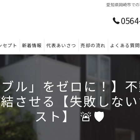
愛知県岡崎市での
0564
ンセプト
新着情報
代表あいさつ
売却の流れ
よくある質
ラブル」をゼロに！】不
完結させる【失敗しない
スト】 🚨🛡️