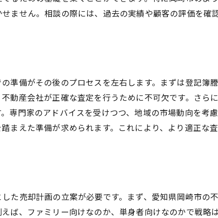
かせません。相談の際には、過去の実績や顧客の評価を確
ローン金利と売却の関係
需給バランスの見極めポイント
プロのアドバイスを活かす
失敗しない不動産売却のための注意点とポイント
での準備がその後のプロセスを左右します。まずは登記簿
契約内容の落とし穴を避ける
、不動産会社が正確な査定を行うために不可欠です。さら
隠れた費用を理解する
す。専門家のアドバイスを受けつつ、地域の市場動向を考
交渉時の心理戦略
を踏まえた準備が求められます。これにより、より適正な
法的手続きを確実にする
トラブルとクレームの対処法
顧客対応の失敗例と教訓
専門家が教える岡崎市での不動産売却の秘訣
とした売却計画の立案が必要です。まず、愛知県岡崎市の
地元での成功事例を学ぶ
例えば、ファミリー向けなのか、単身者向けなのかで戦略