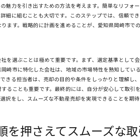
専門家からの直接的アドバイス
件の魅力を引き出すための方法を考えます。簡単なリフォ
リスク管理とその実践方法
を詳細に組むことも大切です。このステップでは、信頼で
プロが使う交渉術
なります。戦略的に計画を進めることが、愛知県岡崎市で
売却後の手続きをスムーズに
顧客満足度を高める秘訣
売却の流れを徹底解説！安心して取引を進めるために
会社を選ぶことは極めて重要です。まず、選定基準として
売却プロセスの全体像を把握
県岡崎市に特化した会社は、地域の市場特性を熟知してい
ステップごとの具体的手続き
頼できる担当者は、売却の目的や条件をしっかりと理解し
取引の透明性を確保する方法
討することも重要です。最終的には、自分が安心して取引
い選択をし、スムーズな不動産売却を実現できることを期待
各段階での注意点と対策
売却後の手続きとフォローアップ
安心して任せられる専門家の選び方
順を押さえてスムーズな取
不動産売却を成功させるための実践的なステップ