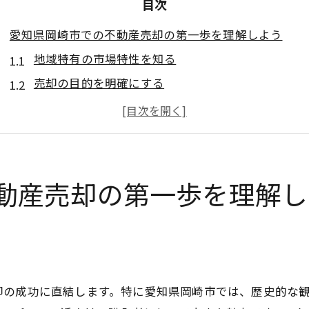
目次
愛知県岡崎市での不動産売却の第一歩を理解しよう
地域特有の市場特性を知る
売却の目的を明確にする
専門家との初期相談の重要性
初回査定の準備と方法
売却計画の立案と戦略
信頼できる不動産会社の選び方
動産売却の第一歩を理解し
不動産売却の基本手順を押さえてスムーズな取引を目指
売却スケジュールの設定
必要書類のチェックリスト
市場価格のリサーチ方法
却の成功に直結します。特に愛知県岡崎市では、歴史的な
契約書類の理解のポイント