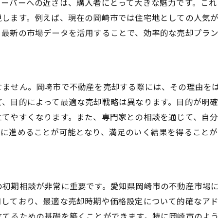
スーパーへの近さは、購入者にとって大きな魅力です。こ
広告戦略の策定と実施
現します。例えば、現在の岡崎市では住宅地としての人気
見学準備と交渉術
、最新の市場データを活用することで、効率的な売却プラ
岡崎市特有の市場動向を活用して売却を成功させる方法
地域の最新動向を把握する
競合物件の分析方法
せません。岡崎市で不動産を売却する際には、その理由を
地元の買い手ニーズの理解
ど、目的によって最適な売却戦略は異なります。目的が明
経済状況と不動産市場の関係
立てやすくなります。また、専門家との相談を通じて、自
価格設定に影響する要素
ズに進めることが可能となり、満足のいく結果を得ることが
売却成功事例から学ぶ
不動産売却時における適切なタイミングの見極め方
季節ごとの売却戦略
の初期相談が非常に重要です。愛知県岡崎市の不動産市場
市場タイミングを読む指標
知しており、最適な売却時期や価格設定について的確なア
経済イベントの影響を考慮する
立てるための基礎を築くことができます。特に岡崎市のよ