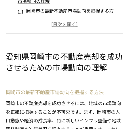
市場動向の理解
岡崎市の最新不動産市場動向を把握する方
法
地域別に見る岡崎市の不動産価値の変動
岡崎市における不動産購入層のトレンド
経済要因が岡崎市の不動産市場に与える影
愛知県岡崎市の不動産売却を成功
響
させるための市場動向の理解
季節ごとの岡崎市不動産売却の傾向
岡崎市の不動産市場を理解するための情報
源
岡崎市の最新不動産市場動向を把握する方法
不動産売却で押さえておきたい岡崎市特有の市
岡崎市の不動産売却を成功させるには、地域の市場動向
場特性
を正確に把握することが不可欠です。まず、岡崎市の人
岡崎市の住宅地と商業地の特性比較
口動態や経済の成長率、特に新しいインフラ整備や地域
岡崎市における物件売却時の法的留意点