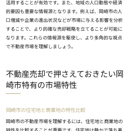
岡崎市で中古物件を魅力的に見せるための
活用することが有効です。また、地域の人口動態や経済
準備
的要因も重要な情報源となります。例えば、岡崎市の人
口増減や企業の進出状況などが市場に与える影響を分析
購入希望者の心を掴む岡崎市の不動産広告
することで、より的確な売却戦略を立てることが可能に
岡崎市内で中古物件を売却する際の査定の
なります。これらの情報源を駆使し、より多角的な視点
ポイント
で不動産市場を理解しましょう。
岡崎市の中古物件市場で差別化する戦略
岡崎市での中古物件売却を成功させる価格
交渉術
不動産売却で押さえておきたい岡
岡崎市の中古物件売却で専門家に相談する
崎市特有の市場特性
メリット
成功例に学ぶ岡崎市での不動産売却の具体的ス
テップ
岡崎市の住宅地と商業地の特性比較
岡崎市での不動産売却成功事例の分析
岡崎市の不動産市場を理解するには、住宅地と商業地の
成功者が実践した岡崎市での売却戦略
特性を比較することが重要です。住宅地は静かで落ち着