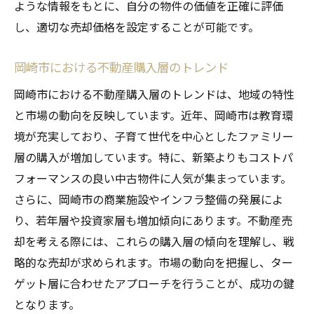
ような情報をもとに、自分の物件の価値を正確に評価
準備期間
し、適切な売却価格を設定することが可能です。
季節ごとの売却活動の効果を高める方法
タイミングを逃さないための岡崎市不動産
岡崎市における不動産購入層のトレンド
市場の動き
岡崎市における不動産購入層のトレンドは、地域の特性
岡崎市での不動産売却をスムーズに進めるステ
と市場の動向を反映しています。近年、岡崎市は教育環
ップバイステップガイド
境が充実しており、子育て世代を中心としたファミリー
岡崎市の物件売却のための初期準備
層の購入が増加しています。特に、新築よりもコストパ
岡崎市で効果的な不動産広告の活用法
フォーマンスの良い中古物件に人気が集まっています。
物件見学でのポイントと岡崎市での注意点
さらに、岡崎市の商業施設やインフラ整備の発展によ
り、若年層や投資家層も増加傾向にあります。不動産売
岡崎市における交渉術とその具体例
却を考える際には、これらの購入層の傾向を理解し、戦
契約プロセスでの重要ポイントと岡崎市特
略的な売却が求められます。市場の動向を把握し、ター
有の注意事項
ゲット層に合わせたアプローチを行うことが、成功の鍵
売却後の手続きと岡崎市での役所手続きの
となります。
流れ