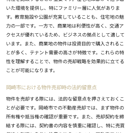
岡崎市内での成功事例から学ぶ交渉術
いた環境を提供し、特にファミリー層に人気がありま
岡崎市で成功した不動産売却者の共通点
す。教育施設や公園が充実していることも、住宅地の魅
岡崎市の不動産売却で失敗しないための教
力の一部です。一方で、商業地は利便性が高く、交通ア
訓
クセスが優れているため、ビジネスの拠点として適して
成功例が示す岡崎市での売却プランニング
います。また、商業地の物件は投資目的で購入されるこ
の重要性
とが多く、テナント需要の高さが特徴です。これらの特
性を理解することで、物件の売却戦略を効果的に立てる
ことが可能になります。
岡崎市における物件売却時の法的留意点
物件を売却する際には、法的な留意点を押さえておくこ
とが必要です。岡崎市での不動産売却では、まず物件の
所有権や抵当権の確認が重要です。また、売却契約を締
結する際には、契約書の内容を慎重に確認し、特に売買