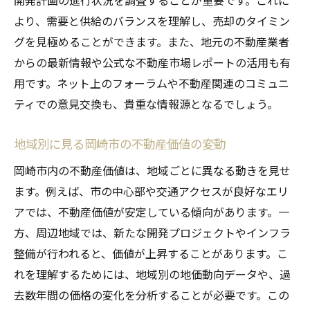
開発計画の進行状況を調査することが重要です。これに
岡崎市の不動産市場における価格設定のポ
より、需要と供給のバランスを理解し、売却のタイミン
イント
グを見極めることができます。また、地元の不動産業者
岡崎市での中古物件の売却成功例
からの最新情報や公式な不動産市場レポートの活用も有
岡崎市特有の不動産取引の文化と慣習
用です。ネット上のフォーラムや不動産関連のコミュニ
岡崎市の不動産市場における需要と供給の
ティでの意見交換も、貴重な情報源となるでしょう。
バランス
地域別に見る岡崎市の不動産価値の変動
プロが教える不動産売却成功のタイミングとそ
の見極め方
岡崎市内の不動産価値は、地域ごとに異なる動きを見せ
岡崎市の不動産売却に最適な時期とは
ます。例えば、市の中心部や交通アクセスが良好なエリ
アでは、不動産価値が安定している傾向があります。一
市場動向から見る岡崎市での売却タイミン
方、周辺地域では、新たな開発プロジェクトやインフラ
グの選び方
整備が行われると、価値が上昇することがあります。こ
岡崎市の不動産売却タイミングを見極める
れを理解するためには、地域別の地価動向データや、過
ための指標
去数年間の価格の変化を分析することが必要です。この
岡崎市での不動産売却を成功させるための