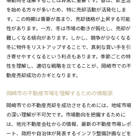
場動向を理解することは非常に重要です。春は、新生活
用法
を始める方々が多いため、特に売却活動が活発化しま
最新の岡崎市不動産市場レポートの活用法
す。この時期は需要が高まり、売却価格が上昇する可能
岡崎市の不動産市場に関する信頼できる情
性があります。一方、冬は市場の動きが鈍化し、売却が
報源
難しくなる傾向があります。しかし、競争が少なくなる
岡崎市の不動産売却成功に必要な市場デー
冬に物件をリストアップすることで、真剣な買い手を引
タの分析法
き寄せやすくなるという利点もあります。季節ごとの特
岡崎市での不動産価値を見極めるための情
性を理解し、適切な戦略を立てることが、岡崎市での不
報取得の方法
動産売却成功のカギとなります。
岡崎市の不動産市場動向をまとめた情報サ
イトの使い方
岡崎市の不動産市場を理解するための情報源
岡崎市不動産市場の最新トレンドをリアル
岡崎市での不動産売却を成功させるためには、地域市場
タイムで追う方法
の深い理解が不可欠です。市場動向を把握するために
岡崎市における中古物件売却の秘訣と成功のカ
は、地元不動産会社からの情報、最新の不動産市場レポ
ギ
ート、政府や自治体が発表するインフラ整備計画などを