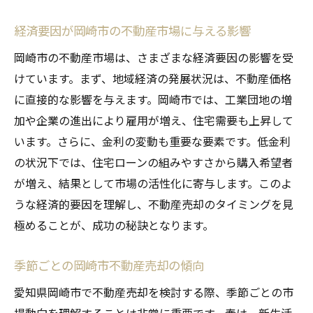
地域の専門家からの具体的アドバイスで売却を
経済要因が岡崎市の不動産市場に与える影響
成功に導く
岡崎市の不動産市場は、さまざまな経済要因の影響を受
岡崎市の不動産専門家が教える市場動向の
けています。まず、地域経済の発展状況は、不動産価格
読み方
に直接的な影響を与えます。岡崎市では、工業団地の増
プロが勧める岡崎市での適正な価格設定の
加や企業の進出により雇用が増え、住宅需要も上昇して
方法
います。さらに、金利の変動も重要な要素です。低金利
岡崎市内での不動産売却に効く宣伝戦略
の状況下では、住宅ローンの組みやすさから購入希望者
岡崎市の不動産取引で信頼できるエージェ
が増え、結果として市場の活性化に寄与します。このよ
ントの選び方
うな経済的要因を理解し、不動産売却のタイミングを見
専門家の意見を活かした売却計画の立て方
極めることが、成功の秘訣となります。
岡崎市の不動産売却で成功するためのプロ
季節ごとの岡崎市不動産売却の傾向
のチェックリスト
愛知県岡崎市で不動産売却を検討する際、季節ごとの市
不動産売却に役立つ岡崎市の最新市場情報と活