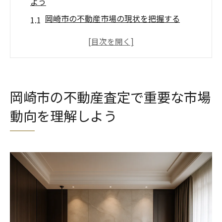
よう
岡崎市の不動産市場の現状を把握する
市場動向が不動産査定に与える影響
経済状況と不動産価格の関係を学ぶ
地域特性を考慮した市場分析の方法
不動産市場の変化に対応するためのポイン
岡崎市の不動産査定で重要な市場
ト
動向を理解しよう
市場動向を活かした賢い売却戦略
魅力的な不動産査定を行うための基本知識を解
説
不動産査定の基本プロセスを理解する
査定に必要な書類とその役割
専門家による査定と自己査定の違い
査定額に影響を与える要因を知る