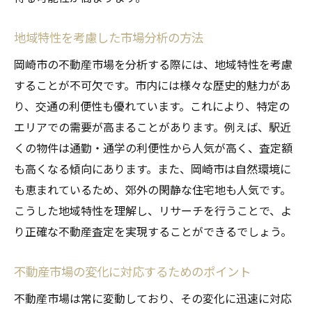
歴史的背景を活かした査定の秘訣
地域特性を考慮した市場分析の方法
岡崎市での不動産査定をスムーズに進めるため
のステップ
岡崎市の不動産市場を分析する際には、地域特性を考慮
査定前の準備と注意点
することが不可欠です。市内には様々な歴史的魅力があ
り、交通の利便性も優れています。これにより、特定の
信頼できる不動産エージェントの選び方
エリアでの需要が高まることがあります。例えば、駅近
査定プロセスの流れを理解する
くの物件は通勤・通学の利便性から人気が高く、査定額
査定結果の確認とその活用方法
も高くなる傾向にあります。また、岡崎市は自然環境に
査定後の次のステップと売却準備
も恵まれているため、郊外の閑静な住宅地も人気です。
トラブルを避けるための契約時の注意
こうした地域特性を理解し、リサーチを行うことで、よ
り正確な不動産査定を実現することができるでしょう。
不動産市場の変化に対応するためのポイント
不動産市場は常に変動しており、その変化に迅速に対応