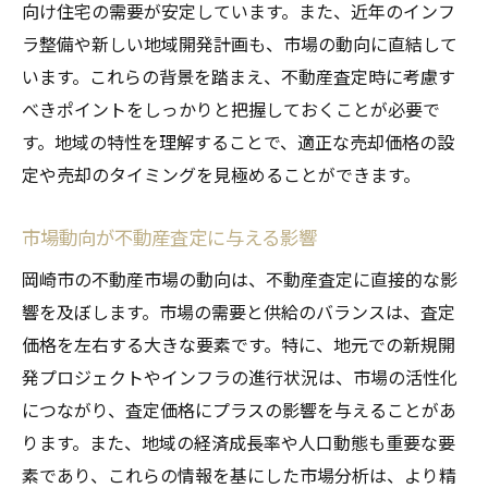
交通アクセスの良さと不動産価値の関係
向け住宅の需要が安定しています。また、近年のインフ
ラ整備や新しい地域開発計画も、市場の動向に直結して
地域の魅力を活かした査定ポイント
います。これらの背景を踏まえ、不動産査定時に考慮す
歴史的建造物と不動産価値の関連性
べきポイントをしっかりと把握しておくことが必要で
交通インフラの整備と市場価格の予測
す。地域の特性を理解することで、適正な売却価格の設
地域行事と不動産需要の関連
定や売却のタイミングを見極めることができます。
物件の多様性を考慮した査定方法の選び方
物件タイプ別の査定アプローチ
市場動向が不動産査定に与える影響
住宅ローンの影響を踏まえた査定
岡崎市の不動産市場の動向は、不動産査定に直接的な影
環境と立地を重視した査定の工夫
響を及ぼします。市場の需要と供給のバランスは、査定
築年数に応じた評価基準の設定
価格を左右する大きな要素です。特に、地元での新規開
発プロジェクトやインフラの進行状況は、市場の活性化
多様なニーズに応えるための査定法
につながり、査定価格にプラスの影響を与えることがあ
物件の個性を活かした魅力的な査定
ります。また、地域の経済成長率や人口動態も重要な要
希望価格と市場価格をバランスさせるための戦
素であり、これらの情報を基にした市場分析は、より精
略