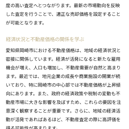
度の高い査定へとつながります。最新の市場動向を反映
市場価格の理解と適切な価格設定
した査定を行うことで、適正な売却価格を設定すること
交渉力を高めるための準備
が可能となります。
価格交渉を成功させるためのテクニック
経済状況と不動産価格の関係を学ぶ
最適な売却タイミングの見極め
価格設定に役立つ市場データの活用
愛知県岡崎市における不動産価格は、地域の経済状況と
希望価格と適正価格のバランスの取り方
密接に関係しています。経済が活発になると新たな雇用
機会が増え、人口も増加し、不動産需要が自然と高まり
不動産査定を成功させるための岡崎市特有のポ
ます。最近では、地元企業の成長や商業施設の開業が続
イント
いており、特に岡崎市の中心部では不動産価格が上昇傾
岡崎市の地元事情を知る重要性
向にあります。また、政府の経済政策や税制の変動も不
地域の発展計画と不動産価値
動産市場に大きな影響を及ぼすため、これらの要因を注
エリアごとの特性を活かした査定
意深く観察することが重要です。さらに、地域の経済活
地元住民のニーズに応える物件選び
動が活発であればあるほど、不動産査定の際に高評価を
地元の評判を活用した売却戦略
得る可能性が高まります。