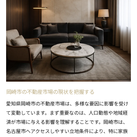
査定の透明性を確保するための方法
正確な査定を行うためのポイント
売却価格を上げるための査定の秘訣とは
査定額を上げるためのリフォームの効果
見栄えを良くするためのホームステージン
グ
季節に応じた売却タイミングの選び方
立地条件を活かした査定の工夫
競合物件との差別化ポイント
岡崎市の不動産市場の現状を把握する
不動産エージェントの活用法
愛知県岡崎市の不動産市場は、多様な要因に影響を受け
地域の歴史と交通の便が不動産査定に及ぼす影
て変動しています。まず重要なのは、人口動態や地域経
響
済が市場に与える影響を理解することです。岡崎市は、
岡崎市の歴史が不動産価格に与える影響
名古屋市へアクセスしやすい立地条件により、特に家族