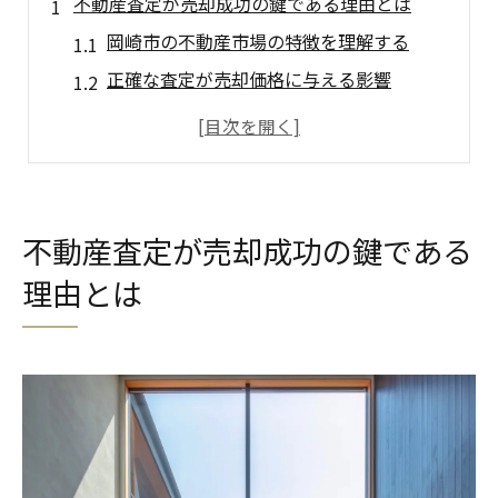
不動産査定が売却成功の鍵である理由とは
岡崎市の不動産市場の特徴を理解する
正確な査定が売却価格に与える影響
査定のプロセスで考慮すべき重要な要素
専門家による査定のメリットとは
不動産査定の誤解を解消しよう
成功する査定のための準備
不動産査定が売却成功の鍵である
岡崎市の市場動向を理解し高額売却を目指す
理由とは
地域の経済状況が不動産に与える影響
地価の変動とその要因を分析する
今後の不動産市場の予測と戦略
競合分析が売却戦略に役立つ理由
地域特有の不動産需要を見極める
季節による市場動向の変化