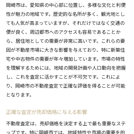
岡崎市は、愛知県の中心部に位置し、多様な文化と利便
査定と実際の売却価格の違い
性が魅力の地域です。歴史的な名所が多く、観光地とし
岡崎市での効果的な不動産査定のステップ
ても人気が高まっていますが、それだけではなく交通の
初回査定とその後の進め方
便が良く、周辺都市へのアクセスも容易であることか
物件の特性を最大限に活かす方法
ら、居住地としての需要が非常に高いです。これらの要
市場分析と査定の関連性
因が不動産市場に大きな影響を与えており、特に新築住
査定の結果をどう活かすか
宅や中古物件の需要が年々増加しています。市場の特性
を理解するためには、地域の開発計画や人口動向を把握
効果的な価格設定のポイント
し、これを査定に活かすことが不可欠です。これによ
査定後のフォローアップが重要な理由
り、岡崎市の不動産査定で正確な評価を得ることが可能
不動産査定の結果を活かして売却を成功させる
となります。
査定結果に基づく価格交渉のテクニック
売却戦略の見直しとその進め方
正確な査定が売却価格に与える影響
市場の動向に応じた柔軟な対応
不動産査定は、売却価格を決定する上で最も重要なステ
買い手に魅力を伝えるための工夫
ップです。特に岡崎市では、地域特性や市場の需要を的