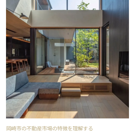
信頼できる不動産査定プロセスの選び方
査定を依頼する際のポイント
適切な不動産会社の見極め方
査定プロセスで期待すること
査定報告書の読み解き方
オンライン査定と現地査定の違い
査定の透明性を確認する方法
不動産査定でよくある疑問を解消しよう
査定額が異なる理由とは
査定の費用について知っておくべきこと
査定に必要な書類と手続き
査定結果に不満がある場合の対処法
岡崎市の不動産市場の特徴を理解する
再査定を検討する際の注意点