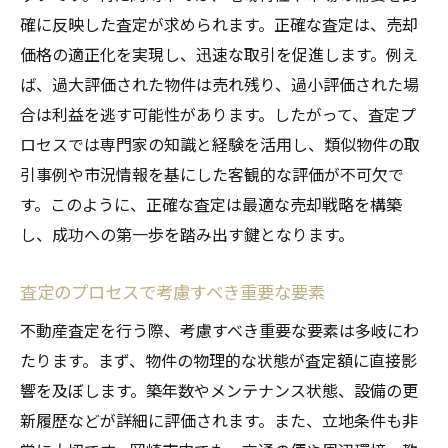
査定結果を活かした広告戦略
確に反映した査定が求められます。正確な査定は、売却
成功事例に学ぶ不動産売却
価格の適正化を実現し、迅速な取引を促進します。例え
ば、過大評価された物件は売れ残り、過小評価された場
地域特性を活かした岡崎市の不動産売却戦略
合は利益を逃す可能性があります。したがって、査定プ
岡崎市特有の住環境の魅力
ロセスでは専門家の知識と経験を活用し、類似物件の取
地域イベントや施設を活用する方法
引事例や市況情報を基にした客観的な評価が不可欠で
岡崎市内でのおすすめエリアとその特徴
す。このように、正確な査定は最適な売却戦略を構築
地域コミュニティとの連携を図る
し、成功への第一歩を踏み出す鍵となります。
地元情報を活かした売却アプローチ
査定のプロセスで考慮すべき重要な要素
地域特性を反映したプロモーション戦略
スムーズな売却のための不動産査定準備ガイド
不動産査定を行う際、考慮すべき重要な要素は多岐にわ
査定前に確認すべき物件の状態
たります。まず、物件の物理的な状態が査定額に直接影
響を及ぼします。築年数やメンテナンス状態、設備の更
必要書類の準備と整理
新履歴などが詳細に評価されます。また、立地条件も非
リフォームや修繕の検討ポイント