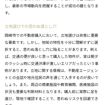
し、最新の市場動向を把握することが成功の鍵となりま
契約後の法的手続きの流れ
す。
成功する不動産購入のために知っておくべき地
域情報
立地選びでの思わぬ落とし穴
住みやすさを左右する地域の特徴
岡崎市での不動産購入において、立地選びは非常に重要
住環境に影響を与える施設やインフラ
な要素です。しかし、地域の特性を十分に理解せずに選
学校区や治安情報の調査方法
択すると、思わぬ落とし穴に陥ることがあります。例え
地域コミュニティの特徴と活動
ば、交通の便が良いと思って購入した物件が、実は朝夕
将来の開発計画とその影響
のラッシュ時に交通渋滞が激しいエリアだったという事
地域イベントやカルチャーを知る
例があります。立地に関する情報は、不動産エージェン
失敗事例に学ぶ理想の不動産購入プロセスとは
トとの会話や地元住民の声を通じて入手するのが良いで
しょう。また、周辺の商業施設や教育機関、医療施設の
成功者が語る物件選びのコツ
状況も重要な判断材料となります。購入前に実際に足を
失敗例から学ぶ購入手続きの流れ
運び、現地で確認することで、思わぬリスクを回避でき
プロに依頼する際のポイント