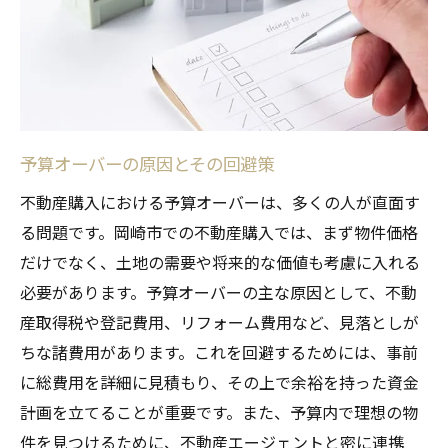
岡崎市の不動産市場に潜むリスクとその対策
地価変動の影響とその予測
自然災害リスクへの備え方
人口動態の変化がもたらす影響
予算オーバーの原因とその回避策
行政政策の変化とその対応策
地域特有のリスク要因を知る
不動産購入における予算オーバーは、多くの人が直面す
る問題です。岡崎市での不動産購入では、まず物件価格
市場動向に基づく戦略的購入計画
だけでなく、土地の需要や将来的な価値も考慮に入れる
不動産購入で注意すべき契約条件の落とし穴
必要があります。予算オーバーの主な原因として、不動
契約書に隠れた重要な条項とは
産取得税や登記費用、リフォーム費用など、見落としが
購入条件の交渉術
ちな諸費用があります。これを回避するためには、事前
違約金やキャンセルポリシーの確認
に総費用を詳細に見積もり、その上で余裕を持った資金
ローン契約での注意点
計画を立てることが重要です。また、予算内で理想の物
物件引渡し時のチェックリスト
件を見つけるために、不動産エージェントと密に連携