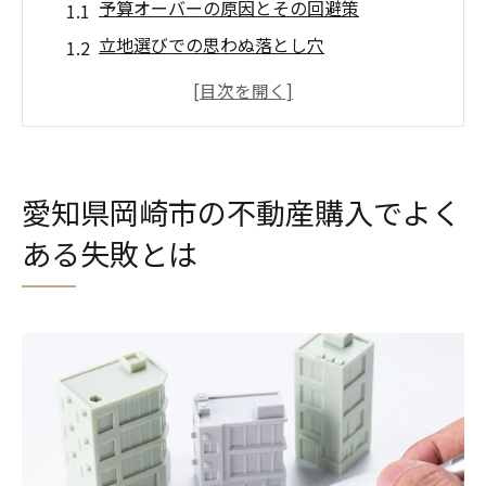
予算オーバーの原因とその回避策
立地選びでの思わぬ落とし穴
物件調査の不足が招くトラブル
契約前に注意すべき法律的側面
地域性を考慮しない購入のリスク
不動産業者選びで気をつけるべきポイント
愛知県岡崎市の不動産購入でよく
不動産購入で失敗しないための重要なチェック
ある失敗とは
ポイント
事前調査で見逃せないポイント
信頼できる不動産業者の見極め方
購入前に確認すべき法的要件
予算設定と資金計画の立て方
物件選びで注目すべき設備や環境
購入後の維持費用の見積もり方