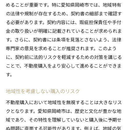
信頼できる専門家の選び方
めることが重要です。特に愛知県岡崎市では、地域特有
専門家が教える市場の見通し
の法律や規制が存在するため、契約書の細部まで確認す
購入プロセスでの注意点とアドバイス
る必要があります。契約内容には、瑕疵担保責任や手付
法律相談の重要性とその活用法
金の取り扱いが明確に記載されていることが求められま
す。さらに、契約書には条項を見落とさないよう、法律
不動産購入後のフォローアップ体制
専門家の意見を求めることが推奨されます。このよう
専門家に聞く失敗しない購入計画
に、契約前に法的リスクを軽減するための対策を講じる
ことで、不動産購入をより安心して進めることができま
す。
地域性を考慮しない購入のリスク
不動産購入において地域性を無視することは大きなリス
クとなります。愛知県岡崎市は、歴史と文化が豊かな地
域であり、その特性を理解していないと購入後に予期せ
ぬ問題に直面する可能性があります。例えば、地域の気