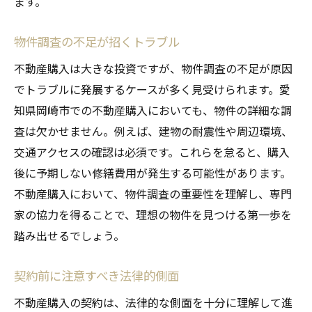
ます。
購入前に必ず確認すべき書類
購入後のサポート体制の重要性
物件調査の不足が招くトラブル
理想の物件を見つけるためのアプローチ
不動産購入は大きな投資ですが、物件調査の不足が原因
岡崎市での不動産購入におけるFAQとその解決
でトラブルに発展するケースが多く見受けられます。愛
策
知県岡崎市での不動産購入においても、物件の詳細な調
初めての不動産購入でよくある質問
査は欠かせません。例えば、建物の耐震性や周辺環境、
ローンに関する疑問とその解決策
交通アクセスの確認は必須です。これらを怠ると、購入
後に予期しない修繕費用が発生する可能性があります。
不動産業者に関する疑問と相談方法
不動産購入において、物件調査の重要性を理解し、専門
契約プロセスでのよくある問題
家の協力を得ることで、理想の物件を見つける第一歩を
地域特有の問い合わせとその回答
踏み出せるでしょう。
購入後のトラブル対応策
安心して不動産購入を進めるための専門家のア
契約前に注意すべき法律的側面
ドバイス
不動産購入の契約は、法律的な側面を十分に理解して進