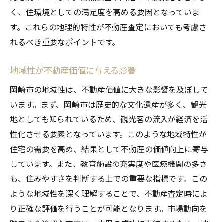
初めての不動産査定を成功に導くための手
く、住環境としての満足度を高める要因となっていま
順
す。これらの地理的特性が不動産査定においても考慮さ
査定に向けた事前準備と必要書類のチェッ
れるべき重要なポイントです。
ク
査定プロセスでの注意点と落とし穴
地域性が不動産価値に与える影響
不動産業者とのコミュニケーションの重要
岡崎市の地域性は、不動産価値に大きな影響を及ぼして
性
います。まず、岡崎市は歴史的な文化遺産が多く、観光
査定後の交渉を有利に進めるための秘訣
地としても知られているため、観光客の流入が経済を活
査定結果を基にした次のステップの選択
性化させる要素となっています。このような地域特性が
岡崎市の不動産査定地域市場動向の押さえるべ
住宅の需要を高め、結果として不動産の価値向上に寄与
き要点とは
しています。また、教育施設の充実度や医療機関の多さ
も、住みやすさを判断する上での重要な指標です。この
市場動向を把握するための主要指標
ような地域性を深く理解することで、不動産査定時によ
岡崎市の不動産市場で注目すべき動向
り正確な評価を行うことが可能となります。市場動向を
近い未来の市場予測とその根拠