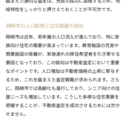
踏まえた適切な査定は、売買の成功に直結するため、地
岡崎市の不動産価格に影響を与える外的要
域特性をしっかりと押さえておくことが不可欠です。
因
地域経済の動向が不動産市場に及ぼす影響
岡崎市の人口動態と住宅需要の傾向
市場の安全性を測るためのリスク評価
岡崎市は近年、若年層の人口流入が進んでおり、特に家
不動産査定を円滑に岡崎市の特性を生かしたプ
族向け住宅の需要が高まっています。教育施設の充実や
ロセス
商業施設の発展が、家族連れの移住希望者を引き寄せる
岡崎市における効率的な査定手法の選び方
要因となっており、この傾向は不動産査定において重要
地域特性を活用した査定プロセスの工夫
なポイントです。人口増加は不動産価格の上昇に寄与す
るため、これを踏まえた査定戦略が求められます。さら
査定精度を上げるためのポイント
に、岡崎市では高齢化も進行しており、シニア向けの住
地域情報を活用した査定戦略の立案
居ニーズも増加しています。こうした多様な住宅需要を
住民の意見を反映した査定結果の活かし方
把握することが、不動産査定を成功させるためには欠か
査定後に見直すべき地域特性と市場動向
せません。
岡崎市不動産査定での市場分析がもたらす成功
の秘訣