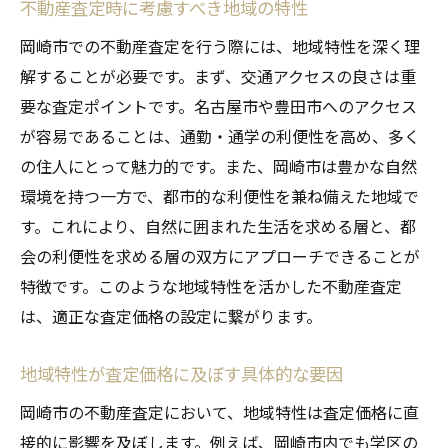
不動産査定時に考慮すべき地域の特性
市場分析の基本とその重要性
岡崎市での不動産査定を行う際には、地域特性を深く理
岡崎市の不動産市場でのデータ分析手法
解することが必要です。まず、交通アクセスの良さは重
成功する査定に必要な市場情報の収集方法
要な査定ポイントです。名古屋市や豊田市へのアクセス
市場分析から得たデータを査定に活かすコ
が容易であることは、通勤・通学の利便性を高め、多く
ツ
の住人にとって魅力的です。また、岡崎市は豊かな自然
環境を持つ一方で、都市的な利便性を兼ね備えた地域で
分析結果を基にした価格決定のプロセス
す。これにより、自然に囲まれた生活を求める層と、都
市場分析が明らかにする今後の不動産動向
会の利便性を求める層の双方にアプローチできることが
地域特性を活かした岡崎市の不動産査定実践的
特徴です。このような地域特性を活かした不動産査定
アドバイス
は、適正な査定価格の設定に繋がります。
地域特性を査定に反映するためのテクニッ
ク
地域特性が査定価格に及ぼす具体的な要因
実践的な査定アプローチの考え方
岡崎市の不動産査定において、地域特性は査定価格に直
地域住民から学ぶ査定のポイント
接的に影響を及ぼします。例えば、岡崎市内でも学区の