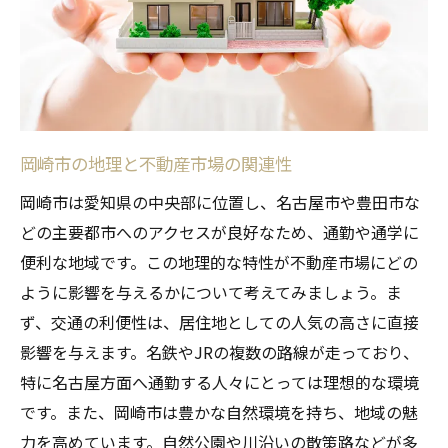
市場分析から見る価値の上がるエリアとは
岡崎市の不動産投資におけるリスクとチャ
ンス
岡崎市不動産査定地域特有のトレンドを探る
最近の岡崎市不動産トレンドの概要
岡崎市の地理と不動産市場の関連性
新たな開発計画が市場に与える影響
岡崎市は愛知県の中央部に位置し、名古屋市や豊田市な
地域特有の建築スタイルとその価値
どの主要都市へのアクセスが良好なため、通勤や通学に
地元不動産業者が注目するエリア
便利な地域です。この地理的な特性が不動産市場にどの
環境変化と不動産価値の変動
ように影響を与えるかについて考えてみましょう。ま
ず、交通の利便性は、居住地としての人気の高さに直接
地域の文化イベントが不動産に与えるプラ
影響を与えます。名鉄やJRの複数の路線が走っており、
スの影響
特に名古屋方面へ通勤する人々にとっては理想的な環境
具体的ステップで紐解く岡崎市不動産査定の成
です。また、岡崎市は豊かな自然環境を持ち、地域の魅
功法
力を高めています。自然公園や川沿いの散策路などが多