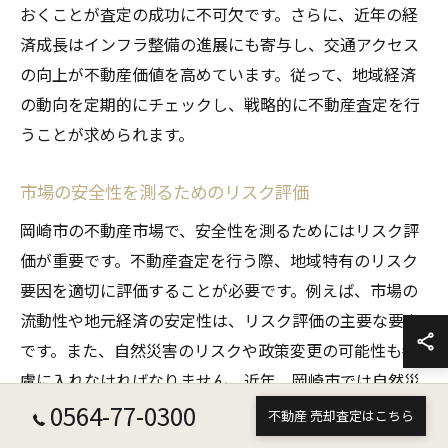
おくことが査定の成功に不可欠です。さらに、近年の経
済成長はインフラ整備の進展にも寄与し、交通アクセス
の向上が不動産価値を高めています。従って、地域経済
の動向を定期的にチェックし、戦略的に不動産査定を行
うことが求められます。
市場の安全性を測るためのリスク評価
岡崎市の不動産市場で、安全性を測るためにはリスク評
価が重要です。不動産査定を行う際、地域特有のリスク
要因を適切に評価することが必要です。例えば、市場の
流動性や地元経済の安定性は、リスク評価の主要な要素
です。また、自然災害のリスクや政策変更の可能性も考
慮に入れなければなりません。近年、岡崎市では自然災
0564-77-0300
害に対する防災策が進展しており、これが市場の安全性
不動産 売却査定はこちら
を高める要因となっています。一方で、金利の変動や金