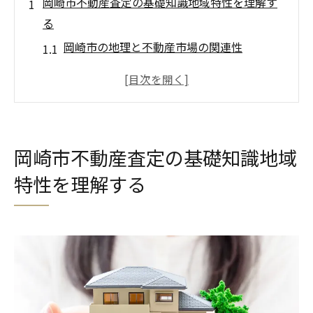
岡崎市不動産査定の基礎知識地域特性を理解す
る
岡崎市の地理と不動産市場の関連性
地域性が不動産価値に与える影響
岡崎市の人口動態と住宅需要の傾向
不動産査定時に考慮すべき地域の特性
地域特性が査定価格に及ぼす具体的な要因
岡崎市不動産査定の基礎知識地域
地域住民の声から見る不動産価値の変遷
特性を理解する
不動産査定を成功に導くための岡崎市市場動向
分析
岡崎市の最近の不動産取引動向
市場動向が査定に与える具体的な影響
経済動向と不動産価格の相関関係
岡崎市における物件供給と需要のバランス