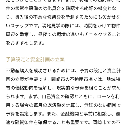
市場調査を基にした判断基準
件の状態や設備の劣化具合を確認する絶好の機会とな
調査結果を活かした購入戦略
り、購入後の不意な修繕費を予測するためにも欠かせな
岡崎市の不動産購入で押さえておくべき契約前
いステップです。現地見学の際には、時間をかけて物件
後の流れ
周辺を散策し、昼夜での環境の違いもチェックすること
をおすすめします。
契約前の最終確認事項
契約後の手続きとスケジュール
予算設定と資金計画の立案
引渡しまでの準備と注意点
不動産購入を成功させるためには、予算の設定と資金計
契約内容を再確認する方法
画の立案が重要です。岡崎市の不動産市場では、地域特
購入後のサポート体制
有の価格動向を理解し、現実的な予算を組むことが求め
トラブル回避のためのポイント
られます。まず、自己資金の確認とともに、ローンを利
用する場合の毎月の返済額を計算し、無理のない範囲で
予算を設定します。また、金融機関と事前に相談し、最
適な融資条件を確保することも重要です。岡崎市での不