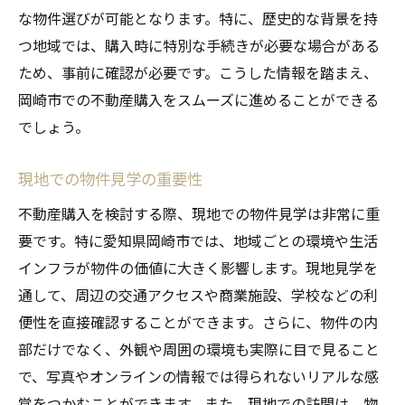
な物件選びが可能となります。特に、歴史的な背景を持
準備リスト
つ地域では、購入時に特別な手続きが必要な場合がある
購入までの全体スケジュールを立てる
ため、事前に確認が必要です。こうした情報を踏まえ、
住宅ローンの事前審査を受ける
岡崎市での不動産購入をスムーズに進めることができる
専門家チームの選定と活用
でしょう。
購入資金の準備と管理
現地での物件見学の重要性
予想される問題点の洗い出し
準備段階での確認事項
不動産購入を検討する際、現地での物件見学は非常に重
要です。特に愛知県岡崎市では、地域ごとの環境や生活
不動産購入の失敗を避けるための岡崎市市場調
インフラが物件の価値に大きく影響します。現地見学を
査の重要性
通して、周辺の交通アクセスや商業施設、学校などの利
市場調査で得られる情報の種類
便性を直接確認することができます。さらに、物件の内
リスク管理のための市場分析
部だけでなく、外観や周囲の環境も実際に目で見ること
過去のデータに基づく予測
で、写真やオンラインの情報では得られないリアルな感
信頼性のある情報源の見極め方
覚をつかむことができます。また、現地での訪問は、物