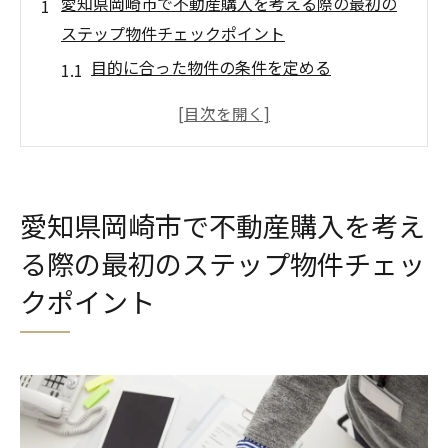
愛知県岡崎市で不動産購入を考える際の最初の
ステップ物件チェックポイント
目的に合った物件の条件を定める
岡崎市の地域特性を理解する
現地での物件見学の重要性
予算設定と資金計画の立案
不動産エージェントの選び方
愛知県岡崎市で不動産購入を考え
物件情報の収集と比較
る際の最初のステップ物件チェッ
岡崎市での不動産購入はここが要注意地域特有
クポイント
の市場動向を理解する
岡崎市の不動産市場の特徴
周辺環境と生活インフラの確認
岡崎市の不動産価格動向の変遷
岡崎市における需要と供給のバランス