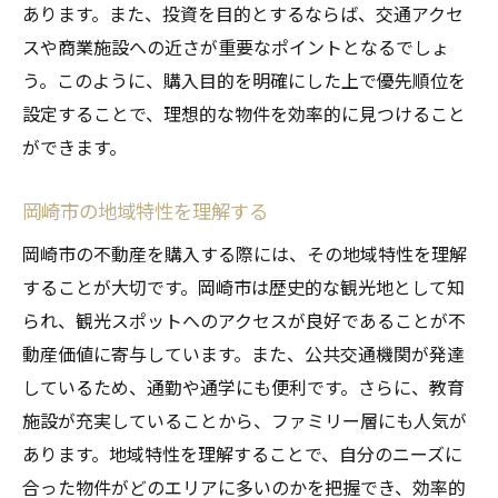
取得手続きの流れとスケジュール
あります。また、投資を目的とするならば、交通アクセ
スや商業施設への近さが重要なポイントとなるでしょ
書類不備を避けるためのポイント
う。このように、購入目的を明確にした上で優先順位を
岡崎市役所との連携方法
設定することで、理想的な物件を効率的に見つけること
専門家による書類チェックの利点
ができます。
書類取得の際の注意点
岡崎市の不動産購入初心者に送る物件選びのコ
岡崎市の地域特性を理解する
ツ
岡崎市の不動産を購入する際には、その地域特性を理解
希望条件の優先順位を決める
することが大切です。岡崎市は歴史的な観光地として知
初心者におすすめのエリア
られ、観光スポットへのアクセスが良好であることが不
現地視察の際に見るべきポイント
動産価値に寄与しています。また、公共交通機関が発達
物件選びの際の注意点
しているため、通勤や通学にも便利です。さらに、教育
施設が充実していることから、ファミリー層にも人気が
リアルな声を聞く方法
あります。地域特性を理解することで、自分のニーズに
初心者に役立つ情報源
合った物件がどのエリアに多いのかを把握でき、効率的
岡崎市で不動産購入をスムーズに進めるための