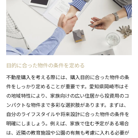
市場調査の方法と活用
地域特有の法律や規制を知る
不動産購入を成功させるための賢い契約交渉術
と岡崎市の特例
価格交渉の基本テクニック
契約条件の調整方法
目的に合った物件の条件を定める
岡崎市における特例措置の理解
不動産購入を考える際には、購入目的に合った物件の条
交渉前の情報収集の重要性
件をしっかり定めることが重要です。愛知県岡崎市はそ
契約締結後のフォローアップ
の地域特性により、家族向けの広い住居から投資用のコ
プロフェッショナルの活用法
ンパクトな物件まで多彩な選択肢があります。まずは、
愛知県岡崎市で不動産購入時の書類取得手順と
自分のライフスタイルや将来設計に合った物件の条件を
注意点
明確にしましょう。例えば、家族で住む予定がある場合
必要書類のリストアップ
は、近隣の教育施設や公園の有無も考慮に入れる必要が