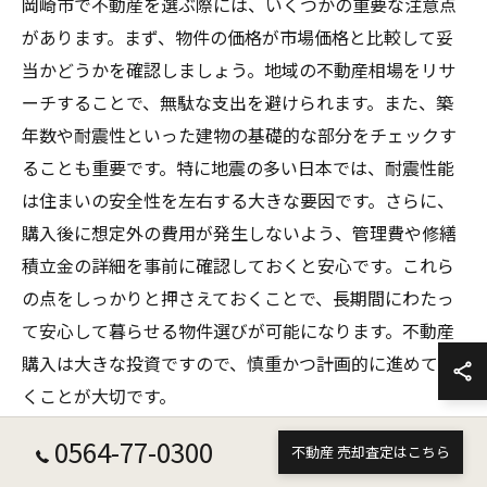
岡崎市で不動産を選ぶ際には、いくつかの重要な注意点
があります。まず、物件の価格が市場価格と比較して妥
当かどうかを確認しましょう。地域の不動産相場をリサ
ーチすることで、無駄な支出を避けられます。また、築
年数や耐震性といった建物の基礎的な部分をチェックす
ることも重要です。特に地震の多い日本では、耐震性能
は住まいの安全性を左右する大きな要因です。さらに、
購入後に想定外の費用が発生しないよう、管理費や修繕
積立金の詳細を事前に確認しておくと安心です。これら
の点をしっかりと押さえておくことで、長期間にわたっ
て安心して暮らせる物件選びが可能になります。不動産
購入は大きな投資ですので、慎重かつ計画的に進めてい
くことが大切です。
0564-77-0300
不動産 売却査定はこちら
リアルな声を聞く方法