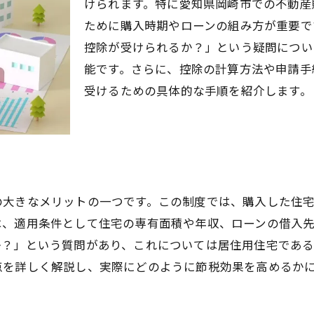
けられます。特に愛知県岡崎市での不動産
地域のインフラ整備と影響
ために購入時期やローンの組み方が重要で
不動産購入で節税を成功させるための重要ポイント
控除が受けられるか？」という疑問につい
購入前に知っておくべき税制優遇措置
能です。さらに、控除の計算方法や申請手
受けるための具体的な手順を紹介します。
不動産購入時の契約書の重要性
節税を視野に入れた資金計画の立て方
税理士との連携で効果的な節税を
投資用物件で得られる節税メリット
購入後に必要な税金申告の手続き
の大きなメリットの一つです。この制度では、購入した住
岡崎市の特性を活かした効果的な不動産購入法
、適用条件として住宅の専有面積や年収、ローンの借入先
地域特化型の物件選びのコツ
か？」という質問があり、これについては居住用住宅であ
地元の不動産業者との信頼関係構築
点を詳しく解説し、実際にどのように節税効果を高めるか
岡崎市の地価情報を活用する方法
公共交通機関と物件選びの関係