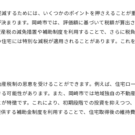
住環境の変化を見据えた購入戦略
軽減するためには、いくつかのポイントを押さえることが
地域コミュニティとの関わり方
が決まります。岡崎市では、評価額に基づいて税額が算出
よくある不動産購入の疑問を解決しよう
資産税の減免措置や補助制度を利用することで、さらに税
い住宅には特別な減税が適用されることがあります。これ
購入前に押さえておきたい法律知識
。
初めての不動産購入での失敗例
不動産購入における隠れた費用の正体
契約時に注意すべき法的ポイント
不動産購入後の税金支払いの流れ
動産税制の恩恵を受けることができます。例えば、住宅ロ
きる可能性があります。また、岡崎市では地域独自の不動
購入後のアフターサポートの重要性
とが特徴です。これにより、初期段階での投資を抑えつつ
専門家が教える岡崎市での不動産購入節税テクニック
提供する補助金制度を利用することで、住宅取得後の維持
税理士が語る賢い節税方法
不動産業者が勧める購入戦略