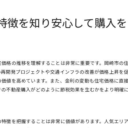
物件購入時の税金控除を理解する
地域特有の税制優遇を見逃さない
特徴を知り安心して購入を
資産活用で得られる節税効果
将来の税負担を見据えた購入戦略
税制改正に対応した最新の節税情報
宅価格の推移を理解することは非常に重要です。岡崎市の
の再開発プロジェクトや交通インフラの改善が価格上昇を
の価値を高めています。また、金利の変動も住宅価格に直
での不動産購入がどのように節税効果を生むかをより明確
の特徴を把握することは非常に価値があります。人気エリ