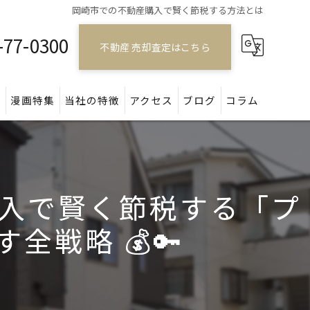
岡崎市での不動産購入で賢く節税する方法とは
-77-0300
不動産 売却査定はこちら
問
漫画特集
当社の特徴
アクセス
ブログ
コラム
戸建て
マンション
入で賢く節税する「プ
アパート
戦略 💰🔑
土地
空き家