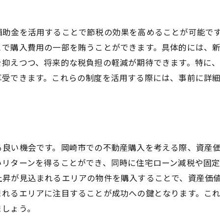
金融機関の利用で節税を最大化
地域助成金の活用法とその効果
補助金を活用することで節税の効果を高めることが可能で
専門家のアドバイスを受けるメリット
とで購入費用の一部を賄うことができます。具体的には、
節税対策に強い弁護士の選び方
を抑えつつ、将来的な税負担の軽減が期待できます。特に
不動産購入時のFAQを徹底解説
享受できます。これらの制度を活用する際には、事前に詳
購入手続きの流れを知る
住宅ローンの選び方と注意点
物件選びの基準とその重要性
契約時に必要な書類一覧
る良い機会です。岡崎市での不動産購入を考える際、資産
引き渡し前に確認すべきポイント
いリターンを得ることができ、同時に住宅ローン減税や固
購入後のメンテナンスの基本
上昇が見込まれるエリアの物件を購入することで、資産価
税制優遇を活用した岡崎市での賢い不動産購入法
まれるエリアに注目することが成功への鍵となります。こ
ましょう。
住宅ローン控除を最大限に活用する