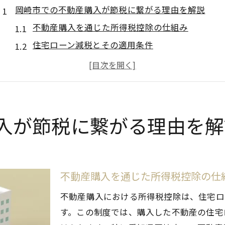
岡崎市での不動産購入が節税に繋がる理由を解説
不動産購入を通じた所得税控除の仕組み
住宅ローン減税とその適用条件
固定資産税軽減のための対策
岡崎市における特定不動産税制の恩恵
地域特有の補助金と節税効果
資産形成と節税の両立方法
入が節税に繋がる理由を解
岡崎市不動産市場の特徴を知り安心して購入を
住宅価格の推移とその要因
人気エリアの特徴とメリット
不動産購入を通じた所得税控除の仕
供給不足エリアでの購入戦略
不動産購入における所得税控除は、住宅ロ
岡崎市の将来性と投資価値
す。この制度では、購入した不動産の住宅
不動産選びで注意すべきポイント