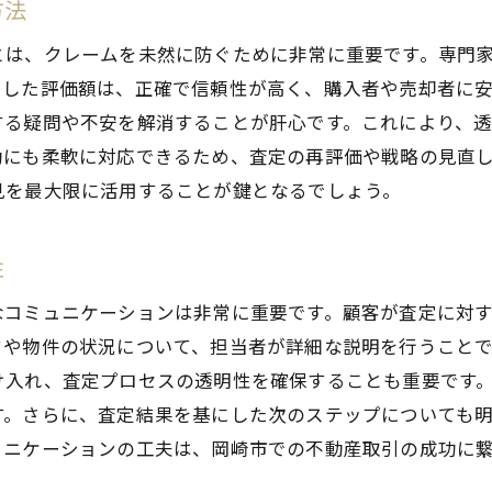
岡崎市特有の問題点を反映した査定手法
方法
クレームを避けるための査定後の対応策
とは、クレームを未然に防ぐために非常に重要です。専門
デジタルツールを活用した査定精度向上
にした評価額は、正確で信頼性が高く、購入者や売却者に
査定に関する顧客フィードバックの活用法
する疑問や不安を解消することが肝心です。これにより、
動にも柔軟に対応できるため、査定の再評価や戦略の見直
岡崎市の不動産市場で成功するための査定戦略
見を最大限に活用することが鍵となるでしょう。
市場動向を踏まえた査定のアップデート方法
競争力を高めるための差別化された査定手法
性
岡崎市の不動産市場における成功事例の分析
なコミュニケーションは非常に重要です。顧客が査定に対
査定の結果を踏まえた効果的な販売戦略
ドや物件の状況について、担当者が詳細な説明を行うこと
市場ニーズに応じた査定プロセスのカスタマイズ
け入れ、査定プロセスの透明性を確保することも重要です
査定を通じたブランドイメージの向上策
す。さらに、査定結果を基にした次のステップについても
不動産査定で岡崎市のクレームを回避する具体策
ュニケーションの工夫は、岡崎市での不動産取引の成功に
事例から学ぶ！査定でのクレーム回避ポイント