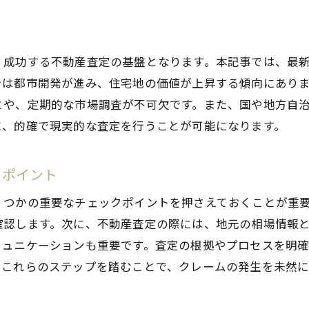
査定に不可欠なデータ収集とその分析法
クレームを防ぐための継続的な査定見直し
、成功する不動産査定の基盤となります。本記事では、最
岡崎市の不動産クレームに備えるための査定活用法
では都市開発が進み、住宅地の価値が上昇する傾向にあり
事前準備が鍵！査定前に知っておくべき情報
とや、定期的な市場調査が不可欠です。また、国や地方自
トラブルを防ぐための査定プロセス最適化
に、的確で現実的な査定を行うことが可能になります。
顧客への査定内容の透明な説明がもたらす安心感
クレーム事例をもとにした査定改善のポイント
クポイント
査定結果を活用したリスクマネジメント戦略
くつかの重要なチェックポイントを押さえておくことが重
査定後のフォローアップで信頼関係を構築
確認します。次に、不動産査定の際には、地元の相場情報
効果的な不動産査定で岡崎市のトラブルを未然に防ぐ
ミュニケーションも重要です。査定の根拠やプロセスを明
問題発生を防ぐための査定前調査の重要性
。これらのステップを踏むことで、クレームの発生を未然に
査定基準の明確化がトラブル予防に役立つ理由