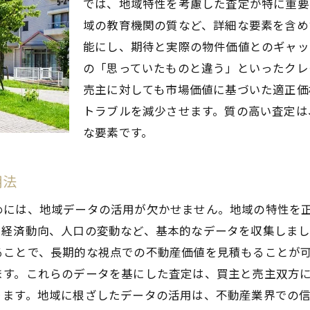
では、地域特性を考慮した査定が特に重要
アフターケアで信頼を築く方法
域の教育機関の質など、詳細な要素を含め
地域特性を理解した不動産査定で岡崎市のクレームを解
能にし、期待と実際の物件価値とのギャッ
岡崎市の地域特性を活かした査定テクニック
の「思っていたものと違う」といったクレ
売主に対しても市場価値に基づいた適正価
地域のニーズに応じた価格設定の重要性
トラブルを減少させます。質の高い査定は
住環境データを査定に反映する方法
な要素です。
地域コミュニティとの関係構築がもたらすメリット
地域特有の課題に対する解決策の提示
用法
査定における地域情報の収集方法
めには、地域データの活用が欠かせません。地域の特性を
不動産査定の重要性を理解し岡崎市でのクレームを防ぐ
や経済動向、人口の変動など、基本的なデータを収集しま
正確な査定がもたらす信頼性向上の効果
ることで、長期的な視点での不動産価値を見積もることが
査定とクレーム予防の関連性について
ます。これらのデータを基にした査定は、買主と売主双方
岡崎市における公正な査定基準の確立
ります。地域に根ざしたデータの活用は、不動産業界での
査定技術向上がクレーム減少に繋がる理由