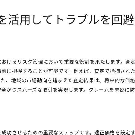
査定後のフォローアップによるクレーム予防
を活用してトラブルを回避
トラブルを未然に防ぐための査定マニュアル化
査定結果を元にしたリスク回避の実践法
クレームを避けるための顧客コミュニケーション法
調査データを活用した査定信頼性の向上
におけるリスク管理において重要な役割を果たします。査
事前に把握することが可能です。例えば、査定で指摘され
また、地域の市場動向を踏まえた査定結果は、将来的な価
安全かつスムーズな取引を実現します。クレームを未然に
を成功させるための重要なステップです。適正価格を設定