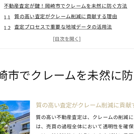
不動産査定が鍵！岡崎市でクレームを未然に防ぐ方法
質の高い査定がクレーム削減に貢献する理由
査定プロセスで重要な地域データの活用法
岡崎市の不動産市場トレンドの把握法
クレームを防ぐための査定時のチェックポイント
専門家の意見を活かした効果的な査定方法
査定と顧客コミュニケーションの重要性
崎市でクレームを未然に防
岡崎市の不動産査定を活用してトラブルを回避する術
査定結果を基にしたリスク管理手法
適正価格設定でトラブルを避ける
質の高い査定がクレーム削減に貢献
契約前に確認すべき岡崎市の法的要件
質の高い不動産査定は、クレームの削減に
トラブルを未然に防ぐための契約書チェック
は、売買の過程全体において透明性を確保
査定情報を活用した顧客サポートの強化