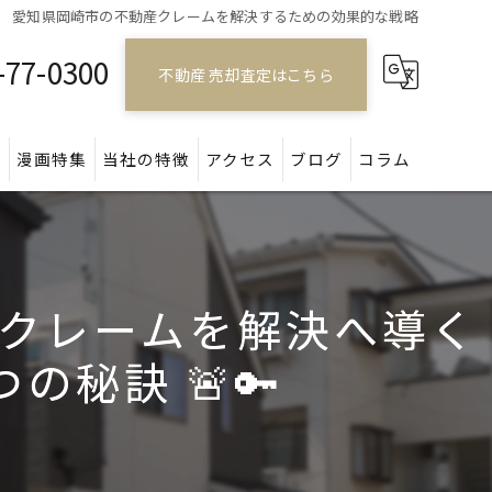
愛知県岡崎市の不動産クレームを解決するための効果的な戦略
-77-0300
不動産 売却査定はこちら
問
漫画特集
当社の特徴
アクセス
ブログ
コラム
戸建て
マンション
クレームを解決へ導く
アパート
秘訣 🚨🔑
土地
空き家