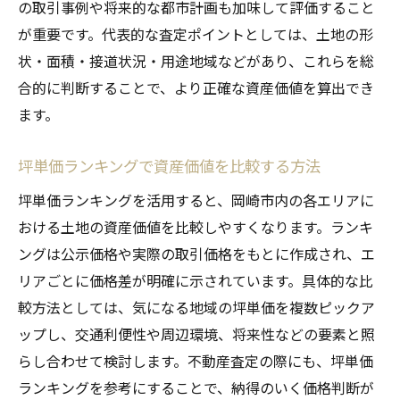
岡崎市土地価格と資産価値の関係を解説
の取引事例や将来的な都市計画も加味して評価すること
が重要です。代表的な査定ポイントとしては、土地の形
坪単価の違いが示す将来性の見極め方
状・面積・接道状況・用途地域などがあり、これらを総
地価上昇エリアとランキングの活用方法
合的に判断することで、より正確な資産価値を算出でき
土地価格相場を踏まえた資産戦略のポイン
ます。
ト
ランキングデータと不動産査定の併用術
坪単価ランキングで資産価値を比較する方法
岡崎市土地売買で失敗しない判断法
坪単価ランキングを活用すると、岡崎市内の各エリアに
不動産査定を活かした土地売買の進め方
おける土地の資産価値を比較しやすくなります。ランキ
岡崎市地価推移を反映した判断基準とは
ングは公示価格や実際の取引価格をもとに作成され、エ
坪単価ランキングで見る売却タイミング
リアごとに価格差が明確に示されています。具体的な比
地価マップと査定でリスクを最小限に抑え
較方法としては、気になる地域の坪単価を複数ピックア
る
ップし、交通利便性や周辺環境、将来性などの要素と照
らし合わせて検討します。不動産査定の際にも、坪単価
土地価格相場を利用した交渉のコツ
ランキングを参考にすることで、納得のいく価格判断が
失敗しないための不動産査定チェックポイ