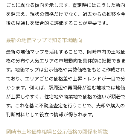
ごとに異なる傾向を示します。査定時にはこうした動向
土地価格を見極めるなら査定が重要
を踏まえ、現状の価格だけでなく、過去からの推移や今
不動産査定が示す土地価格判断の基準
後の見通しを総合的に評価することが重要です。
岡崎市の坪単価を査定で正確に把握する方
法
最新の地価マップで知る市場動向
地価推移を踏まえた査定活用のポイント
最新の地価マップを活用することで、岡崎市内の土地価
土地購入や売却時の査定の役割を解説
格の分布や人気エリアの市場動向を具体的に把握できま
査定で知る地価上昇エリアの特徴
す。地価マップは公示価格や実勢価格をもとに作成され
ており、エリアごとの価格差や上昇トレンドが一目で分
信頼できる不動産査定の選び方と注意点
かります。例えば、駅周辺や再開発が進む地域では地価
変動する岡崎市地価の注目ポイント
が上昇しやすく、住宅地や商業地で価格の違いが顕著で
不動産査定で検証する地価の変動要因
す。これを基に不動産査定を行うことで、売却や購入の
岡崎市地価推移から見る今後の予測
判断材料として役立つ情報が得られます。
地価上昇が注目されるエリアの特徴
査定で分かる資産価値の変化をチェック
岡崎市土地価格相場と公示価格の関係を解説