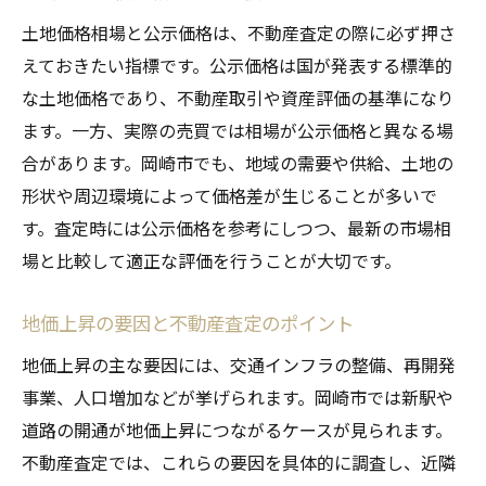
坪単価ランキングと地価動向の関係性
土地価格相場と公示価格は、不動産査定の際に必ず押さ
土地価格変動に強い不動産査定の活用術
えておきたい指標です。公示価格は国が発表する標準的
地価上昇エリアを不動産査定で探る
な土地価格であり、不動産取引や資産評価の基準になり
ます。一方、実際の売買では相場が公示価格と異なる場
不動産査定で絞り込む地価上昇エリア
合があります。岡崎市でも、地域の需要や供給、土地の
岡崎市地価マップを使った注目地域の選び
形状や周辺環境によって価格差が生じることが多いで
方
す。査定時には公示価格を参考にしつつ、最新の市場相
坪単価ランキングから見る地価上昇傾向
場と比較して適正な評価を行うことが大切です。
査定活用で資産価値アップを目指す方法
地価推移と不動産査定の情報をどう活かす
地価上昇の要因と不動産査定のポイント
か
地価上昇の主な要因には、交通インフラの整備、再開発
岡崎市土地相場から見た成長エリアの特徴
事業、人口増加などが挙げられます。岡崎市では新駅や
坪単価ランキングで見る資産価値の差
道路の開通が地価上昇につながるケースが見られます。
不動産査定で比較する坪単価ランキング
不動産査定では、これらの要因を具体的に調査し、近隣