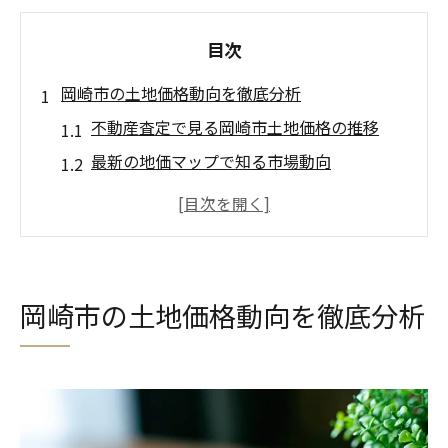
目次
岡崎市の土地価格動向を徹底分析
不動産査定で見る岡崎市土地価格の推移
最新の地価マップで知る市場動向
岡崎市土地価格相場と公示価格の関係を解
説
地価上昇の要因と不動産査定のポイント
坪単価ランキングで資産価値を比較する方
岡崎市の土地価格動向を徹底分析
法
土地価格変動を見極める不動産査定の重要
性
不動産査定で知る岡崎市の地価推移