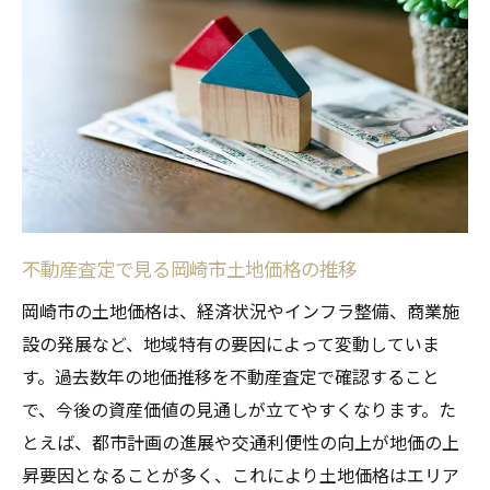
岡崎市の公示価格と坪単価の変化を解説
不動産査定で把握する土地相場の読み方
地価推移を比較するためのおすすめ査定法
岡崎市地価上昇の背景と今後の見通し
査定が示す実際の土地価格トレンドとは
過去の坪単価データから資産価値を分析
地価マップから読み解く岡崎市相場
地価マップと不動産査定の活用ポイント
不動産査定で見る岡崎市土地価格の推移
岡崎市土地価格相場を地図で徹底比較
岡崎市の土地価格は、経済状況やインフラ整備、商業施
地価推移を見極めるためのマップ分析法
設の発展など、地域特有の要因によって変動していま
す。過去数年の地価推移を不動産査定で確認すること
公示価格から見るエリアごとの特徴
で、今後の資産価値の見通しが立てやすくなります。た
マップでわかる地価上昇エリアの選び方
とえば、都市計画の進展や交通利便性の向上が地価の上
不動産査定で地価マップを有効活用する方
昇要因となることが多く、これにより土地価格はエリア
法