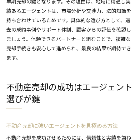
早期売却の鍵となります。その理由は、地域に精通し実
知って得する不動産売却のコツと実践例
績あるエージェントは、市場分析や交渉力、法的知識を
不動産売却で知っておきたい実践的なコツ
持ち合わせているためです。具体的な選び方として、過
去の成約事例やサポート体制、顧客からの評価を確認し
成功事例から学ぶ不動産売却のポイント
ましょう。信頼できるパートナーと組むことで、複雑な
不動産売却時に役立つサポートの活用方法
売却手続きも安心して進められ、最良の結果が期待でき
豊田市や岡崎市の売却実践例を参考にする
ます。
不動産売却を有利に進める交渉のテクニッ
ク
知識を活かして不動産売却を成功に導く
不動産売却の成功はエージェント
選びが鍵
不動産売却に強いエージェントを見極める方法
不動産売却を成功させるためには、信頼性と実績を兼ね