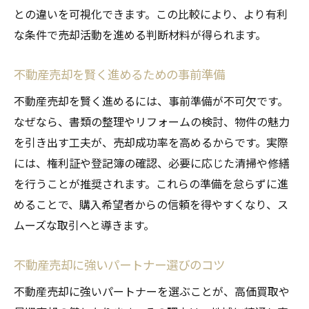
との違いを可視化できます。この比較により、より有利
不動産売却に有利な季節や時期を知る
な条件で売却活動を進める判断材料が得られます。
岡崎市で選ばれる不動産売却サポートの特
徴
不動産売却を賢く進めるための事前準備
不動産売却に強いエージェントの見極め方
不動産売却を賢く進めるには、事前準備が不可欠です。
不動産売却に強いエージェントの特徴を解
なぜなら、書類の整理やリフォームの検討、物件の魅力
説
を引き出す工夫が、売却成功率を高めるからです。実際
口コミや実績で分かる不動産売却の信頼度
には、権利証や登記簿の確認、必要に応じた清掃や修繕
豊田市や岡崎市のエージェント比較ポイン
を行うことが推奨されます。これらの準備を怠らずに進
ト
めることで、購入希望者からの信頼を得やすくなり、ス
不動産売却サポートの質を見極める方法
ムーズな取引へと導きます。
エージェント選びで重視すべきサポート内
容
不動産売却に強いパートナー選びのコツ
不動産売却を任せる判断基準と選び方のコ
不動産売却に強いパートナーを選ぶことが、高価買取や
ツ