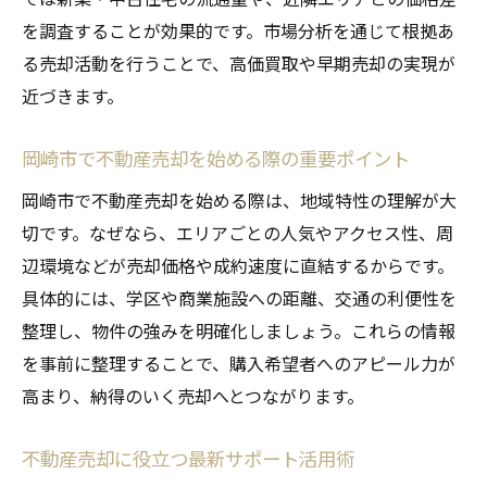
不動産売却に役立つエリア特性の見抜き方
を調査することが効果的です。市場分析を通じて根拠あ
地域密着型の不動産売却サポート活用術
る売却活動を行うことで、高価買取や早期売却の実現が
近づきます。
高価買取実現のための不動産売却戦略
不動産売却で高価買取を目指す戦略の立て
岡崎市で不動産売却を始める際の重要ポイント
方
岡崎市で不動産売却を始める際は、地域特性の理解が大
買取相場を把握し不動産売却を有利に進め
切です。なぜなら、エリアごとの人気やアクセス性、周
る
辺環境などが売却価格や成約速度に直結するからです。
複数業者の比較で不動産売却価格を最大化
具体的には、学区や商業施設への距離、交通の利便性を
不動産売却で交渉力を高める方法とコツ
整理し、物件の強みを明確化しましょう。これらの情報
高価買取実現に向けた物件魅力の伝え方
を事前に整理することで、購入希望者へのアピール力が
不動産売却時に気をつけたい査定ポイント
高まり、納得のいく売却へとつながります。
信頼できるパートナーと進める売却の流れ
不動産売却に役立つ最新サポート活用術
不動産売却の流れと信頼できるサポートの