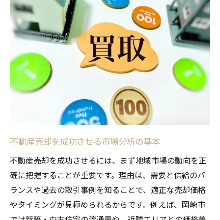
利に
地域密着型エージェントが不動産売却に強
い理由
エージェント選びで不動産売却が変わるポ
イント
不動産売却に適したサポート内容の見極め
方
不動産売却で後悔しないパートナー選択術
早期売却を目指すなら地域特性の理解が重要
不動産売却を成功させる市場分析の基本
不動産売却に地域特性を活かす戦略とは
不動産売却を成功させるには、まず地域市場の動向を正
岡崎市の不動産売却市場動向を徹底解説
確に把握することが重要です。理由は、需要と供給のバ
早期売却を叶える地域情報の活用ポイント
ランスや過去の取引事例を知ることで、適正な売却価格
豊田市との比較で見える売却のコツと注意
やタイミングが見極められるからです。例えば、岡崎市
点
では新築・中古住宅の流通量や、近隣エリアとの価格差