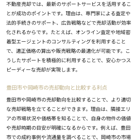
重要性
不動産売却では、最新のサポートサービスを活用するこ
パートナー選びが不動産売却を円滑にする
とが成功のポイントです。理由は、専門家による査定や
理由
法的手続きのサポート、広告戦略などで売却活動が効率
化されるからです。たとえば、オンライン査定や地域密
初めての不動産売却も安心できる進め方
着型エージェントのコンサルティングを利用すること
不動産売却の各ステップで注意すべき点
で、適正価格の算出や販売戦略の最適化が可能です。こ
売却活動を成功に導くパートナーの役割
うしたサポートを積極的に利用することで、安心かつス
不動産売却後のアフターサポートを活用す
ピーディーな売却が実現します。
る
岡崎市で注目される不動産売却のポイント
豊田市や岡崎市の売却動向と比較する利点
不動産売却で岡崎市が注目される理由とは
豊田市や岡崎市の売却動向を比較することで、より適切
岡崎市の不動産売却における市場トレンド
な売却戦略を立てることができます。理由は、隣接エリ
不動産売却で重視したい物件価値の見極め
アの市場状況や価格帯を知ることで、自身の物件の価値
方
や売却時期の目安が明確になるからです。例えば、豊田
最新の売却事例から学ぶ成功のポイント
市での成約事例や流通量を調べることで、岡崎市の市場