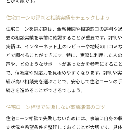
とが可能です。
住宅ローン返済プランの立て方と岡崎市の
特徴
住宅ローンの評判と相談実績をチェックしよう
繰り上げ返済のメリットと注意点を解説
住宅ローンを選ぶ際は、金融機関や相談窓口の評判や過
返済期間や金利タイプの選び方を紹介
去の相談実績を事前に確認することが重要です。評判や
住宅ローン返済シミュレーションの活用法
実績は、インターネット上のレビューや地域の口コミな
ライフプランに合った住宅ローン相談の方
どで調べることができます。特に、実際に利用した人の
法
声や、どのようなサポートがあったかを参考にすること
岡崎市の住宅ローン事情を知る情報収集術
で、信頼度や対応力を見極めやすくなります。評判や実
住宅ローン審査で知っておきたい岡崎市の特徴
績が高い相談先を選ぶことで、安心して住宅ローンの手
住宅ローン審査基準と岡崎市の傾向を解説
続きを進めることができるでしょう。
審査に通りやすい住宅ローン相談のポイン
住宅ローン相談で失敗しない事前準備のコツ
ト
住宅ローン審査で見落としがちな注意事項
住宅ローン相談で失敗しないためには、事前に自身の収
支状況や希望条件を整理しておくことが大切です。具体
岡崎市で住宅ローン審査に強い相談方法と