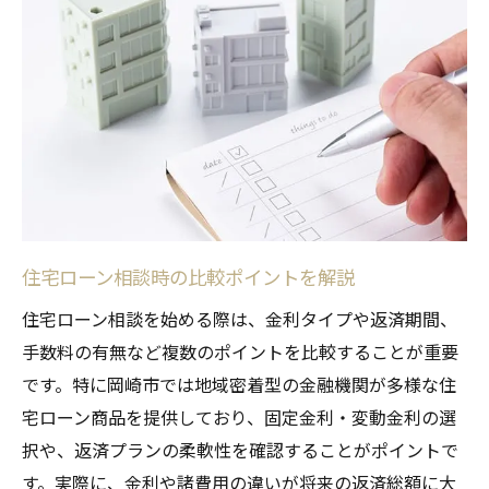
ポイント
岡崎市で選ばれる住宅ローンの特徴とは
住宅ローン商品を比較して納得の選択を
住宅ローンの評判や口コミを正しく活用す
る
岡崎市の住宅ローン相談で重視すべき点
住宅ローンの条件を岡崎市でしっかり確認
最適な住宅ローン選びのチェックリスト
住宅ローン相談時の比較ポイントを解説
岡崎市で安心して住宅ローンを組むための流れ
住宅ローン相談を始める際は、金利タイプや返済期間、
住宅ローン相談から申込までの一連の流れ
手数料の有無など複数のポイントを比較することが重要
岡崎市で住宅ローン手続きを円滑に進める
です。特に岡崎市では地域密着型の金融機関が多様な住
方法
宅ローン商品を提供しており、固定金利・変動金利の選
シミュレーションを活用した資金計画の立
択や、返済プランの柔軟性を確認することがポイントで
て方
す。実際に、金利や諸費用の違いが将来の返済総額に大