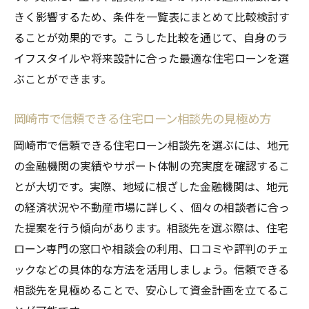
住宅ローン申請時の注意点と落とし穴対策
きく影響するため、条件を一覧表にまとめて比較検討す
岡崎市の住宅ローン相談でよくある疑問解
ることが効果的です。こうした比較を通じて、自身のラ
消
イフスタイルや将来設計に合った最適な住宅ローンを選
ぶことができます。
相談から契約まで安心のサポート体制とは
住宅ローンの疑問を岡崎市で解消する方法とは
岡崎市で信頼できる住宅ローン相談先の見極め方
住宅ローンのよくある質問を岡崎市で解決
岡崎市で信頼できる住宅ローン相談先を選ぶには、地元
住宅ローン相談で不安を払拭するコツ
の金融機関の実績やサポート体制の充実度を確認するこ
岡崎市の相談窓口で得られるサポート内容
とが大切です。実際、地域に根ざした金融機関は、地元
住宅ローンシミュレーションの活用例紹介
の経済状況や不動産市場に詳しく、個々の相談者に合っ
プロに聞く住宅ローン相談のポイント
た提案を行う傾向があります。相談先を選ぶ際は、住宅
住宅ローン相談時に持参したい書類一覧
ローン専門の窓口や相談会の利用、口コミや評判のチェ
返済計画を立てるなら岡崎市の住宅ローン事情
ックなどの具体的な方法を活用しましょう。信頼できる
に注目
相談先を見極めることで、安心して資金計画を立てるこ