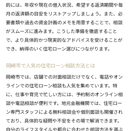
的には、年収や現在の借入状況、希望する返済期間や毎
は
月の返済額の目安をリストアップしましょう。また、必
審査前の資金計画と住宅ローンの準備
要書類や過去の資金計画のメモを用意することで、相談
オンライン相談で分かる審査の流れ
がスムーズに進みます。こうした準備を徹底すること
岡崎市で住宅ローン相談を始める前に確認した
で、より具体的かつ現実的なアドバイスを受けることが
いこと
でき、納得のいく住宅ローン選びにつながります。
住宅ローン相談前に整理したい希望条件
岡崎市で利用できる住宅ローンシミュレー
岡崎市で人気の住宅ローン相談方法とは
ション
岡崎市では、店舗での対面相談だけでなく、電話やオン
相談時に知っておきたい返済計画の立て方
ラインでの住宅ローン相談も人気を集めています。特
住宅ローンの必要書類と準備のポイント
に、仕事や育児で忙しい方には、予約制のオンライン相
住宅ローン相談時のよくあるトラブル回避
談や電話相談が便利です。地元金融機関では、住宅ロー
法
ン専門スタッフによる無料相談会や個別面談も開催され
ており、具体的な疑問や不安をその場で解消できます。
オンライン住宅ローン相談のメリット解説
自分のライフスタイルや都合に合わせた相談方法を選ぶ
納得の住宅ローンを岡崎市で見つけるための実