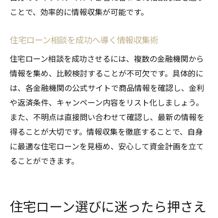
ことで、効率的に情報収集が可能です。
践ガイド
住宅ローン比較で失敗しない実践テクニッ
住宅ローン相談を成功へ導く情報収集術
ク
住宅ローン相談を成功させるには、複数の金融機関から
岡崎市で理想の住宅ローンを見つけるコツ
情報を集め、比較検討することが不可欠です。具体的に
住宅ローン相談を活用した条件交渉の方法
は、各金融機関の公式サイトで商品情報を確認し、金利
納得できる住宅ローン選びのチェックポイ
や返済条件、キャンペーン内容をリスト化しましょう。
ント
また、不明点は直接問い合わせて確認し、最新の情報を
住宅ローン相談後の手続きとフォローアッ
得ることが大切です。情報収集を徹底することで、自身
プ
に最適な住宅ローンを見極め、安心して資金計画を立て
岡崎市で安心して住宅ローンを組むための
ることができます。
総まとめ
住宅ローン選びに迷ったら押さえ