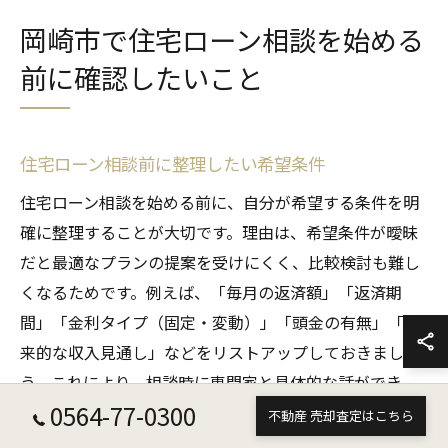
岡崎市で住宅ローン相談を始める
前に確認したいこと
住宅ローン相談前に整理したい希望条件
住宅ローン相談を始める前に、自分が希望する条件を明
確に整理することが大切です。理由は、希望条件が曖昧
だと最適なプランの提案を受けにくく、比較検討も難し
くなるためです。例えば、「毎月の返済額」「返済期
間」「金利タイプ（固定・変動）」「頭金の有無」「将
来的な収入見通し」などをリストアップしておきましょ
う。これにより、相談時に専門家と具体的な話ができ、
0564-77-0300
効率的に条件に合った住宅ローン商品を選定できます。
不動産 売却査定はこちら
希望条件の整理は、後悔しない住宅購入の第一歩です。