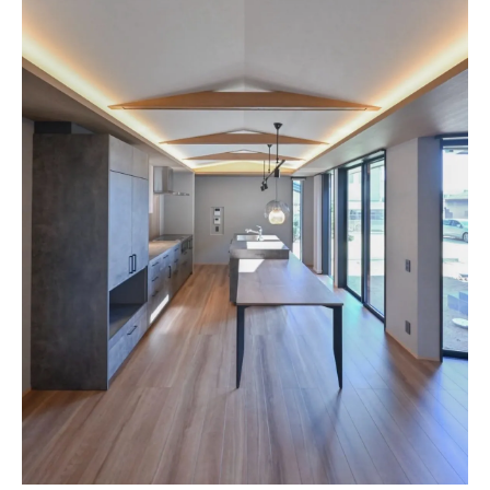
不動産査定を活かした岡崎市の売却準備
査定価格が決まる岡崎市ならではの要因と
は
岡崎市での不動産査定に役立つチェックポ
イント
不動産査定を上手に活用する相談方法を解
説
岡崎市で安心して住宅を売却するための流れ
不動産査定から始める岡崎市売却の全手順
住宅売却の流れと不動産査定の関係性
岡崎市市場で住宅売却を成功させる進め方
不動産査定を踏まえた売却スケジュールの
立て方
相談から契約までの岡崎市売却ステップ