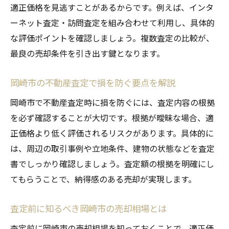
順
適正価格を見逃すことがあるからです。例えば、インタ
岡崎市の住宅売却で重視したい査定基準
ーネット査定・訪問査定を組み合わせて利用し、具体的
適正価格に導く不動産査定の確認ポイント
な評価ポイントを確認しましょう。複数査定の比較が、
最良の売却条件を引き出す鍵となります。
査定価格アップを目指す岡崎市での工夫
岡崎市の不動産査定で信頼できる目安の判
岡崎市の不動産査定で損を防ぐ要点を解説
断法
岡崎市で不動産査定時に損を防ぐには、査定内容の根拠
住宅売却における査定価格の重要性を解説
を必ず確認することが大切です。根拠が曖昧な場合、適
岡崎市の不動産売却で失敗しない秘訣を解説
正価格より低く評価されるリスクがあります。具体的に
不動産査定を活かした岡崎市売却成功の秘
は、周辺の取引事例や立地条件、建物の状態などを査定
訣
書でしっかり確認しましょう。査定額の根拠を明確にし
住宅売却で失敗しないための事前準備法
てもらうことで、納得感のある売却が実現します。
岡崎市で不動産査定を役立てるポイント紹
介
査定前に知るべき岡崎市の売却相場とは
売却活動の途中で見直すべき査定の視点
査定前に岡崎市の売却相場を知っておくことで、適正価