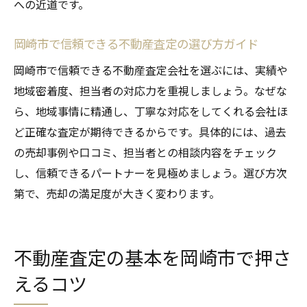
岡崎市の不動産査定で納得価格を引き出す
への近道です。
方法
岡崎市で信頼できる不動産査定の選び方ガイド
住宅売却の交渉に活かせる査定のポイント
不動産査定データを活用した価格決定の流
岡崎市で信頼できる不動産査定会社を選ぶには、実績や
れ
地域密着度、担当者の対応力を重視しましょう。なぜな
ら、地域事情に精通し、丁寧な対応をしてくれる会社ほ
岡崎市で納得の売却を目指す価格戦略
ど正確な査定が期待できるからです。具体的には、過去
査定結果の活かし方と売却成功のコツ
の売却事例や口コミ、担当者との相談内容をチェック
不動産査定を味方にした安心売却の実践例
し、信頼できるパートナーを見極めましょう。選び方次
第で、売却の満足度が大きく変わります。
不動産査定の基本を岡崎市で押さ
えるコツ