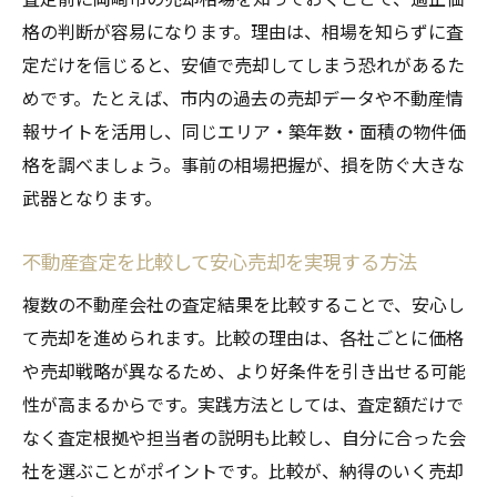
岡崎市の売却事例に学ぶ成功と失敗の違い
格の判断が容易になります。理由は、相場を知らずに査
不動産査定の活用で安心売却を実現する方
定だけを信じると、安値で売却してしまう恐れがあるた
法
めです。たとえば、市内の過去の売却データや不動産情
報サイトを活用し、同じエリア・築年数・面積の物件価
住宅売却における注意点と費用の全知識
格を調べましょう。事前の相場把握が、損を防ぐ大きな
不動産査定前に知るべき住宅売却の費用一
武器となります。
覧
岡崎市で発生する売却時の諸費用と対策
不動産査定を比較して安心売却を実現する方法
不動産査定が費用計算に与える影響を解説
複数の不動産会社の査定結果を比較することで、安心し
住宅売却時の注意点と費用負担の内訳
て売却を進められます。比較の理由は、各社ごとに価格
岡崎市で安心して売却するための費用管理
や売却戦略が異なるため、より好条件を引き出せる可能
法
性が高まるからです。実践方法としては、査定額だけで
不動産査定と費用節約を両立させるコツ
なく査定根拠や担当者の説明も比較し、自分に合った会
不動産査定を活用し納得価格で売却を実現
社を選ぶことがポイントです。比較が、納得のいく売却