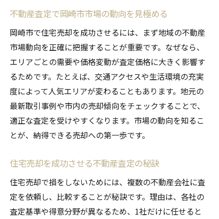
不動産査定で岡崎市市場の動向を見極める
不動産査定を活用したスムーズな売却方法
不動産売却時に絶対避けたいNG行為とは
岡崎市で住宅売却を成功させるには、まず地域の不動産
住宅売却時の不動産査定で避けるべき失敗
市場動向を正確に把握することが重要です。なぜなら、
例
エリアごとの需要や価格変動が査定価格に大きく影響す
るためです。たとえば、交通アクセスや生活環境の充実
岡崎市で注意したい売却時のNG行動と対策
度によって人気エリアが変わることもあります。地元の
不動産査定時にやってはいけない行動を解
最新取引事例や市内の売却傾向をチェックすることで、
説
適正な査定を受けやすくなります。市場の動向を知るこ
査定価格を下げるNGポイントと回避方法
とが、納得できる売却への第一歩です。
岡崎市の不動産売却で損しないための注意
点
住宅売却を成功させる不動産査定の秘訣
不動産査定で後悔しない意思決定のコツ
住宅売却で損をしないためには、複数の不動産会社に査
適正価格で売るための岡崎市の査定ポイント
定を依頼し、比較することが秘訣です。理由は、各社の
不動産査定で適正価格を見極める具体的手
査定基準や得意分野が異なるため、1社だけに任せると