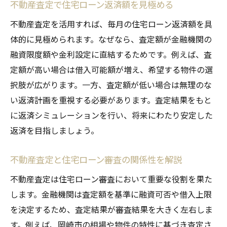
不動産査定で住宅ローン返済額を見極める
由
不動産査定を活用すれば、毎月の住宅ローン返済額を具
変動金利と固定金利の違いを徹底解説
体的に見極められます。なぜなら、査定額が金融機関の
不動産査定で比較する変動金利と固定金利
融資限度額や金利設定に直結するためです。例えば、査
の特徴
定額が高い場合は借入可能額が増え、希望する物件の選
住宅ローン選択時に悩む金利タイプと査定
択肢が広がります。一方、査定額が低い場合は無理のな
の活用法
い返済計画を重視する必要があります。査定結果をもと
不動産査定が変動金利・固定金利選びに与
に返済シミュレーションを行い、将来にわたり安定した
える影響
返済を目指しましょう。
変動金利と固定金利のメリットを査定から
不動産査定と住宅ローン審査の関係性を解説
考える
住宅ローン返済額は金利タイプと査定でど
不動産査定は住宅ローン審査において重要な役割を果た
う変わる？
します。金融機関は査定額を基準に融資可否や借入上限
を決定するため、査定結果が審査結果を大きく左右しま
不動産査定を踏まえた金利タイプ選択のポ
す。例えば、岡崎市の相場や物件の特性に基づき査定さ
イント