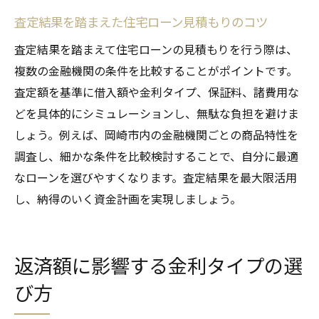
不動産査定で住宅ローン借入額の目安を把
査定結果を踏まえた住宅ローン見積もりのコツ
握
査定結果を踏まえて住宅ローンの見積もりを行う際は、
査定が示す適正な住宅ローン借入額とは
複数の金融機関の条件を比較することがポイントです。
不動産査定を活かした安心の借入計画
査定額を基準に借入額や金利タイプ、保証料、諸費用な
借入額の妥当性を不動産査定でチェック
どを具体的にシミュレーションし、無駄な負担を避けま
住宅ローン審査に役立つ査定情報の見方
しょう。例えば、岡崎市内の金融機関ごとの商品特性を
不動産査定が導く無理のない借入額の決め
調査し、細かな条件を比較検討することで、自分に最適
方
なローンを選びやすくなります。査定結果を最大限活用
安心できる返済のための住宅ローン相談術
し、納得のいく資金計画を実現しましょう。
不動産査定をもとにした住宅ローン相談の
進め方
返済額に影響する金利タイプの選
返済額シミュレーションで安心を得る相談
術
び方
住宅ローン相談時に活かせる不動産査定の