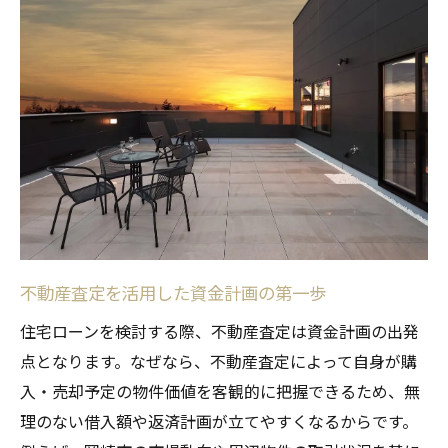
住宅ローンにおける変動金利と査定の関係
不動産査定を踏まえた固定金利選択の注意
点
金利タイプで変わる返済額と不動産査定の
重要性
住宅ローン返済額を左右する金利の選び方
住宅ローンを有利に進める査定の活用法
不動産査定を住宅ローン審査で最大限活用
する方法
不動産査定を活用した資金計画の第一歩
査定結果をもとにした住宅ローン条件交渉
住宅ローンを検討する際、不動産査定は資金計画の出発
のポイント
点となります。なぜなら、不動産査定によって自身が購
不動産査定が有利なローン選びに与える影
入・売却予定の物件価値を客観的に把握できるため、無
響
理のない借入額や返済計画が立てやすくなるからです。
住宅ローンシミュレーションに査定情報を