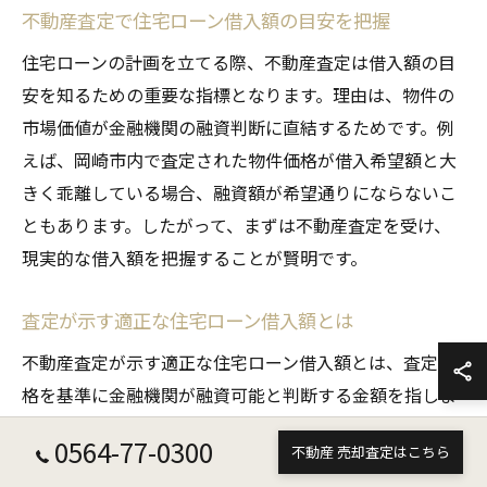
不動産査定で住宅ローン借入額の目安を把握
住宅ローンの計画を立てる際、不動産査定は借入額の目
安を知るための重要な指標となります。理由は、物件の
市場価値が金融機関の融資判断に直結するためです。例
えば、岡崎市内で査定された物件価格が借入希望額と大
きく乖離している場合、融資額が希望通りにならないこ
ともあります。したがって、まずは不動産査定を受け、
現実的な借入額を把握することが賢明です。
査定が示す適正な住宅ローン借入額とは
不動産査定が示す適正な住宅ローン借入額とは、査定価
格を基準に金融機関が融資可能と判断する金額を指しま
す。これは、過剰な借入による返済負担を防ぐための基
0564-77-0300
不動産 売却査定はこちら
準です。例えば、査定価格が高ければ借入可能額も増え