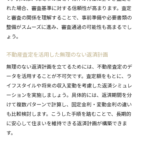
れた場合、審査基準に対する信頼性が高まります。査定
繰り上げ返済を見据えた資金計画のポイント
と審査の関係を理解することで、事前準備や必要書類の
不動産査定をもとに繰り上げ返済計画を立
整備がスムーズに進み、審査通過の可能性も高まるでし
てる
ょう。
住宅ローン繰り上げ返済時の査定活用術
繰り上げ返済がもたらす返済額への影響と
不動産査定を活用した無理のない返済計画
不動産査定
無理のない返済計画を立てるためには、不動産査定のデ
不動産査定と資金計画で賢く繰り上げ返済
ータを活用することが不可欠です。査定額をもとに、ラ
を実現
イフスタイルや将来の収入変動を考慮した返済シミュレ
査定結果を活かした住宅ローン返済の見直
ーションを実施しましょう。具体的には、返済期間を分
し方法
けて複数パターンで計算し、固定金利・変動金利の違い
住宅ローン繰り上げ返済の適切なタイミン
も比較検討します。こうした手順を踏むことで、長期的
グと査定
に安心して住まいを維持できる返済計画が構築できま
岡崎の不動産査定で知る借入額の目安
す。