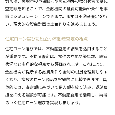
例えば、岡崎市の市場動向や周辺物件の取引状況を基に
反映するコツ
査定額を知ることで、金融機関の融資可能額や条件を事
不動産査定と住宅ローン相談のベストなタ
前にシミュレーションできます。まずは不動産査定を行
イミング
い、現実的な資金計画の土台作りを進めましょう。
査定を活かした賢い住宅ローン借り換えの
進め方
住宅ローン選びに役立つ不動産査定の視点
金利交渉を考えるなら不動産査定が鍵
住宅ローン選びでは、不動産査定の結果を活用すること
不動産査定結果で住宅ローン金利交渉を有
が重要です。不動産査定は、物件の立地や築年数、設備
利に
状況など多角的な視点から評価されます。これにより、
金融機関が提示する融資条件や金利の根拠を理解しやす
金利交渉時に重要な不動産査定のポイント
くなり、複数のローン商品を客観的に比較できます。具
不動産査定を活かした住宅ローン条件改善
体的には、査定額に基づいて借入額を絞り込み、返済負
策
担を抑える選択が可能です。不動産査定を活用し、納得
金利交渉で査定情報を効果的に伝える方法
のいく住宅ローン選びを実現しましょう。
住宅ローン金利交渉は査定の活用が決め手
不動産査定が金利交渉の成功率を高める理