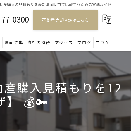
動産購入の見積もりを愛知県岡崎市で比較するための実践ガイド
-77-0300
不動産 売却査定はこちら
問
漫画特集
当社の特徴
アクセス
ブログ
コラム
戸建て
マンション
産購入見積もりを12
アパート
 💰🔑
土地
空き家