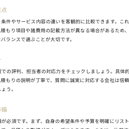
リフォーム済み物件の比較ポイントとは
意点
将来の資産価値を考えた物件選択のコツ
、条件やサービス内容の違いを客観的に比較できます。こ
保証内容を見積もり比較でしっかり確認
見積もり項目や諸費用の記載方法が異なる場合があるため
不動産購入後も安心できるサポート体制
なバランスで選ぶことが大切です。
納得の不動産購入を叶える見積もり活用法
見積もり内容の細かな内訳を徹底解説
介
不動産購入で見積もり交渉を有利に進める
域での評判、担当者の対応力をチェックしましょう。具体
希望条件に合わせた柔軟な見積もり取得法
見積もりの説明が丁寧で、質問に誠実に対応する会社は信
見積もり複数比較で見逃しがちな注意点
しょう。
購入後のトラブル防止に役立つ確認事項
納得感を高める不動産購入の判断基準
準備
安心できる物件選びには比較検討が重要
備が必須です。まず、自身の希望条件や予算を明確にリス
不動産購入で失敗しない比較検討の進め方