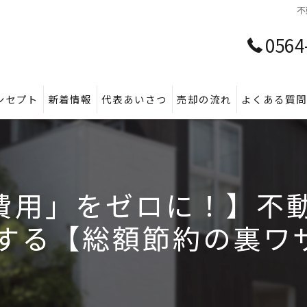
不
0564
ンセプト
新着情報
代表あいさつ
売却の流れ
よくある質
費用」をゼロに！】不動
する【総額節約の裏ワザ】