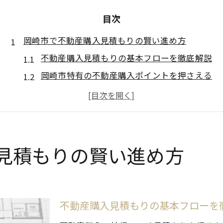
目次
岡崎市で不動産購入見積もりの賢い進め方
不動産購入見積もりの基本フローを徹底解説
岡崎市特有の不動産購入ポイントを押さえる
複数社で見積もりを取るメリットと注意点
信頼できる不動産会社選びのコツを紹介
見積もり比較で失敗しないための事前準備
不動産購入に役立つ無料サービス活用法
見積もりの賢い進め方
理想の住まい探しは見積もり比較から始まる
不動産購入見積もり比較の重要性を考える
希望条件に合う物件の見極めポイント
不動産購入見積もりの基本フローを
見積もり取得時に確認すべき点を整理