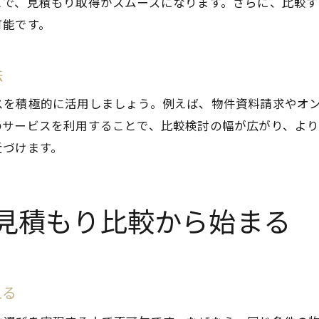
とで、見積もり取得がスムーズになります。さらに、比較
物件情報と見積もり内容の総合チェック術
可能です。
購入後の生活を見据えた物件選定ポイント
信頼できる不動産会社の選定基準を解説
法
比較検討で得られる安心感と納得感とは
スを積極的に活用しましょう。例えば、物件資料請求やオ
不動産購入に強い地元企業の活用法
のサービスを利用することで、比較検討の幅が広がり、よ
岡崎市で資産価値を高める購入ノウハウ紹介
近づけます。
不動産購入時の資産価値判断ポイント
将来売却を見据えた物件選びの工夫
見積もり比較から始まる
見積もり比較で得する資産運用術とは
リフォーム費用も見積もり段階で検討
不動産購入で重要な周辺環境リサーチ
える
資産価値を守るアフターサポートの選び方