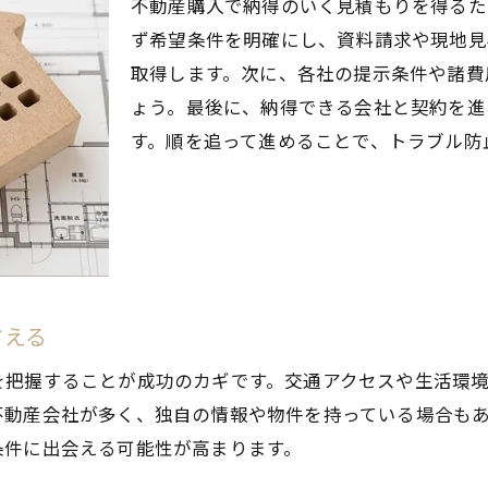
不動産購入で納得のいく見積もりを得るた
地元の不動産会社情報を賢く集める方法
ず希望条件を明確にし、資料請求や現地見
オンライン見積もりと店舗相談の違い
取得します。次に、各社の提示条件や諸費
納得できる不動産購入のための比較術
ょう。最後に、納得できる会社と契約を進
不動産購入を成功に導く岡崎市の見積もり術
す。順を追って進めることで、トラブル防
岡崎市の市場動向を踏まえた不動産購入法
見積もりで差がつく諸費用の比較ポイント
不動産購入時に押さえたい契約の流れ
現地見学と見積もりの併用活用術とは
専門家アドバイスで不動産購入を有利に
さえる
見積もり結果を資産価値にどう活かすか
を把握することが成功のカギです。交通アクセスや生活環
リフォームや保証付物件選びのポイント解説
不動産会社が多く、独自の情報や物件を持っている場合も
不動産購入時のリフォーム見積もり活用法
条件に出会える可能性が高まります。
保証付き物件選びで重視すべきチェック点