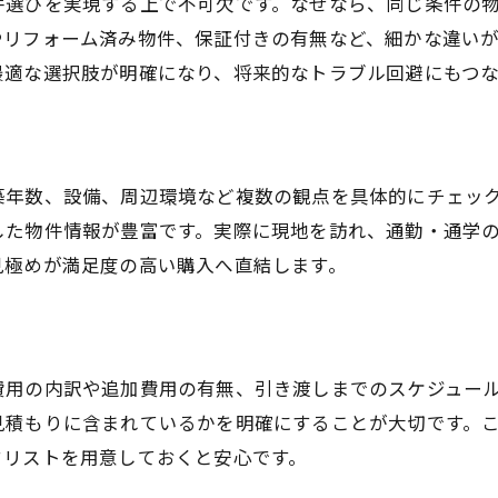
件選びを実現する上で不可欠です。なぜなら、同じ条件の
見積もり取得で失敗しない不動産購入の秘訣
やリフォーム済み物件、保証付きの有無など、細かな違い
不動産購入までの見積もり取得スケジュール
最適な選択肢が明確になり、将来的なトラブル回避にもつな
見積もり比較で注意すべき落とし穴を解説
トラブル回避のための契約前チェック項目
不動産購入で活用したい無料相談サービス
築年数、設備、周辺環境など複数の観点を具体的にチェッ
購入後のリフォームや保証サポート確認法
した物件情報が豊富です。実際に現地を訪れ、通勤・通学
安心して不動産購入を進めるための心得
見極めが満足度の高い購入へ直結します。
費用の内訳や追加費用の有無、引き渡しまでのスケジュー
見積もりに含まれているかを明確にすることが大切です。
クリストを用意しておくと安心です。