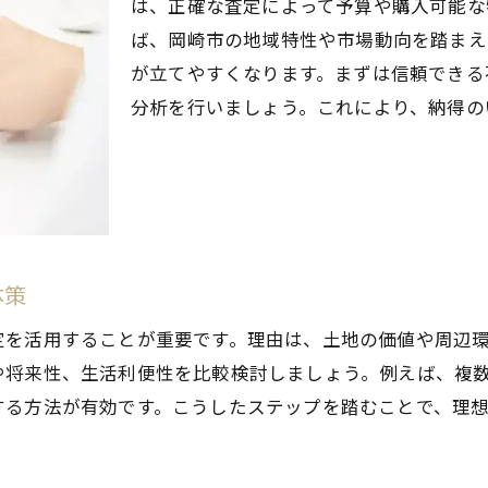
は、正確な査定によって予算や購入可能な
平屋建売住宅の査定基準を知ろう
ば、岡崎市の地域特性や市場動向を踏まえ
不動産査定を活用した資産価値の見極め方
が立てやすくなります。まずは信頼できる
注文住宅を検討するなら知っておきたい相場情報
分析を行いましょう。これにより、納得の
岡崎市で注文住宅と不動産査定の相場感を養う
一戸建て新築の相場と不動産査定の関係性
土地価格の不動産査定が注文住宅計画の要
補助金と不動産査定で賢く費用を抑える方法
中古物件と注文住宅で違う査定の視点
体策
家づくりで失敗しないための査定活用術
定を活用することが重要です。理由は、土地の価値や周辺
愛知県岡崎市の住みやすさと不動産査定の関係性
や将来性、生活利便性を比較検討しましょう。例えば、複
住みやすさが評価される岡崎市の不動産査定
する方法が有効です。こうしたステップを踏むことで、理
交通利便性と不動産査定の関係を解説
ト
子育て環境が査定額に与える影響とは