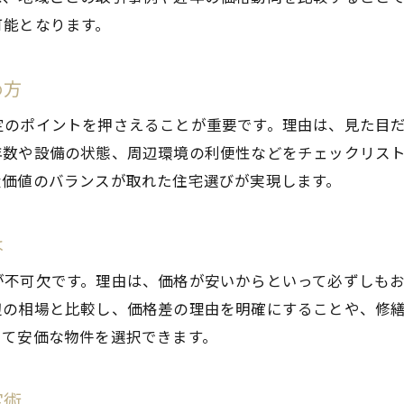
快適な住環境と不動産査定の深い関係
可能となります。
長く住むための物件選びと査定の判断基準
地域特性を活かした不動産査定のポイント
め方
将来を見据えた住まいと査定のバランス
定のポイントを押さえることが重要です。理由は、見た目
住み替えも見据えた査定額の考え方
年数や設備の状態、周辺環境の利便性などをチェックリス
資産価値を守るための住宅管理と査定方法
産価値のバランスが取れた住宅選びが実現します。
は
が不可欠です。理由は、価格が安いからといって必ずしも
辺の相場と比較し、価格差の理由を明確にすることや、修
して安価な物件を選択できます。
定術