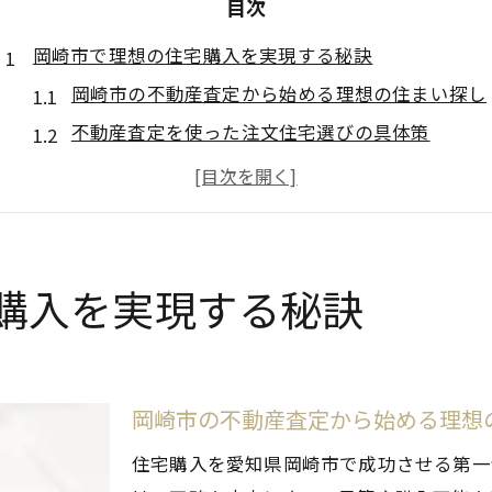
目次
岡崎市で理想の住宅購入を実現する秘訣
岡崎市の不動産査定から始める理想の住まい探し
不動産査定を使った注文住宅選びの具体策
建売住宅選びで重視すべき査定ポイント
土地選びと不動産査定の重要な関連性とは
中古・新築一戸建ての査定相場を徹底比較
住みやすさ評価と不動産査定が住宅購入成功の鍵
購入を実現する秘訣
不動産査定を活用した賢い家選びのポイント
不動産査定でわかる岡崎市住宅の本当の価値
おしゃれな建売と査定ポイントの見極め方
岡崎市の不動産査定から始める理想
安い物件を見抜く不動産査定のコツとは
住宅購入を愛知県岡崎市で成功させる第一
新築マンション選びで活かす不動産査定術