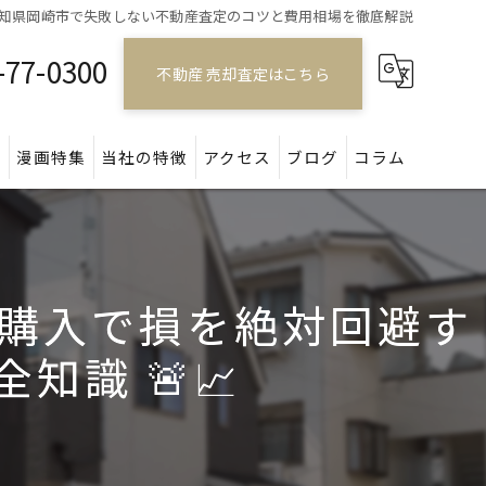
知県岡崎市で失敗しない不動産査定のコツと費用相場を徹底解説
-77-0300
不動産 売却査定はこちら
問
漫画特集
当社の特徴
アクセス
ブログ
コラム
戸建て
マンション
購入で損を絶対回避す
アパート
識 🚨📈
土地
空き家