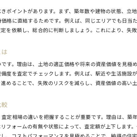
利便性の高い住宅地と不動産査定の特徴
べきポイントがあります。まず、築年数や建物の状態、立
人気エリアの住みやすさと査定傾向を押さえる
時価格に直結するためです。例えば、同じエリアでも日当
査定を依頼し、総合的に判断しましょう。これにより、失敗
生活利便性が高い家を選ぶ査定のポイント
中古や新築一戸建てを選ぶ際の査定基準とは
とは
中古一戸建ての不動産査定で重視すべき点
新築一戸建ての査定基準と資産価値の考え方
いです。理由は、土地の適正価格や将来の資産価値を見極
建売住宅の査定比較で見落としがちな点
整備度を査定でチェックします。例えば、駅近や生活施設
を進めることで、失敗のリスクを減らし、資産価値の高い
不動産査定を活かした物件選びのステップ
平屋やマンションの査定基準も要チェック
比較
将来の売却を見据えた査定ポイント
補助金や費用相場を押さえた住宅購入術
、査定相場の違いを把握することが重要です。理由は、築
はリフォームの有無や状態によって、査定額が上下します
補助金を活用した不動産査定のコツはここ
討し、コストパフォーマンスを見極めることで、納得の住