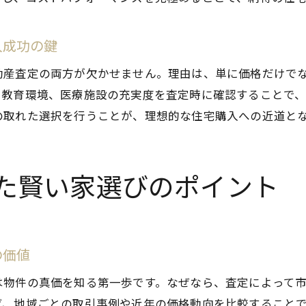
費用相場と査定で無理なく家を購入する方法
不動産査定で明らかになる費用の落とし穴
入成功の鍵
新築住宅の補助金と査定額の関係性
土地購入費用と査定額のバランスを考える
動産査定の両方が欠かせません。理由は、単に価格だけで
や教育環境、医療施設の充実度を査定時に確認することで
資金計画に役立つ査定活用術
の取れた選択を行うことが、理想的な住宅購入への近道と
岡崎市で後悔しない不動産査定の進め方
後悔しないための不動産査定チェックリスト
岡崎市住宅購入で査定を比較する大切さ
た賢い家選びのポイント
信頼できる不動産査定業者の選び方
査定結果を活かした賢い交渉術
不動産査定で見抜く物件の本当の価値
の価値
住宅購入後の資産価値維持と査定の重要性
は物件の真価を知る第一歩です。なぜなら、査定によって
長く住み続けるための住環境と査定の重要性
ば、地域ごとの取引事例や近年の価格動向を比較すること