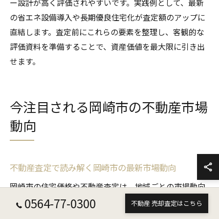
ー設計が高く評価されやすいです。実践例として、最新
の省エネ設備導入や長期優良住宅化が査定額のアップに
直結します。査定前にこれらの要素を整理し、客観的な
評価資料を準備することで、資産価値を最大限に引き出
せます。
今注目される岡崎市の不動産市場
動向
不動産査定で読み解く岡崎市の最新市場動向
岡崎市の住宅価格や不動産査定は、地域ごとの市場動向
0564-77-0300
を正確に把握することが重要です。なぜなら、都市開発
不動産 売却査定はこちら
や人口動態、交通インフラの変化が資産価値に直接影響