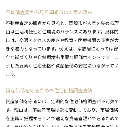
方
不動産査定から見る岡崎市の人気の理由
注文住宅で資産価値を最大化する査定ポイ
不動産査定の観点から見ると、岡崎市が人気を集める理
ント
由は生活利便性と住環境のバランスにあります。具体的
今注目される岡崎市の不動産市場動向
には、交通アクセスの良さや教育・医療機関の充実が大
不動産査定で読み解く岡崎市の最新市場動
きな魅力となっています。例えば、家族層にとっては安
向
全な街づくりや自然環境も重要な評価ポイントです。こ
中古物件や新築住宅の売買傾向を査定で分
うした要素が住宅価格や資産価値の安定につながってい
析
ます。
平屋や一軒家の市場価値が高まる理由とは
格安物件の流通状況と査定結果の変化
資産価値を守るための住宅価格調査方法
岡崎市の不動産市場トレンドと資産価値の
資産価値を守るには、定期的な住宅価格調査が不可欠で
関係
す。理由は、不動産市場は常に変動しており、市場価格
市場動向から見る今後の住宅価格予測
を正確に把握することで適切な資産管理ができるためで
す。具体的な方法としては、信頼できる不動産会社によ
将来の安心につながる岡崎市の住宅価格分析