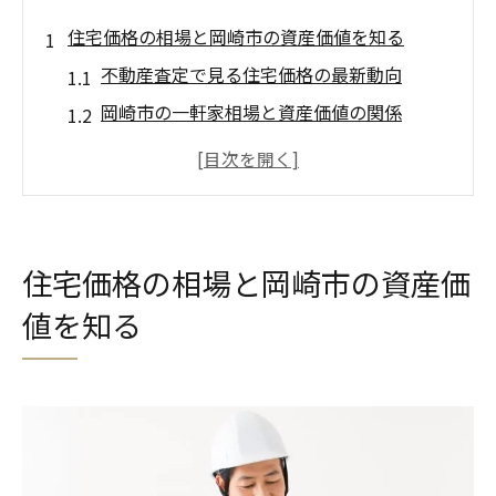
住宅価格の相場と岡崎市の資産価値を知る
不動産査定で見る住宅価格の最新動向
岡崎市の一軒家相場と資産価値の関係
中古物件や平屋の市場価値を不動産査定で
把握
岡崎市中古住宅の価格変動と査定のポイン
ト
住宅価格の相場と岡崎市の資産価
不動産査定から見る岡崎市の人気の理由
値を知る
資産価値を守るための住宅価格調査方法
不動産査定で見極める岡崎市の住環境
不動産査定の基準で分かる住みやすさの指
標
岡崎市の中古住宅選びと住環境の評価法