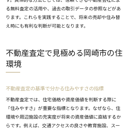
る無料査定の活用や、過去の取引データの参照などがあ
不動産査定で将来の資産価値を見極める方
ります。これらを実践することで、将来の売却や住み替
法
え時にも有利な判断が可能となります。
住宅価格の推移と安定性を査定で確認
中古住宅や平屋の資産価値変動を分析
今後注目の物件タイプと査定の着目点
不動産査定で見極める岡崎市の住
不動産査定を活用した住宅価格の見通し
環境
安心の資産形成に役立つ住宅価格分析術
不動産査定の基準で分かる住みやすさの指標
不動産査定では、住宅価格や資産価値を判断する際に
「住みやすさ」が重要な指標となります。なぜなら、住
環境や周辺施設の充実度が将来の資産価値に直結するか
らです。例えば、交通アクセスの良さや教育施設、スー