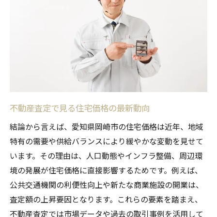
平屋や建売の住環境を査定で比較するポイ
ント
不動産査定で知る岡崎市の生活利便性の高
さ
人気エリアの住環境を査定で徹底チェック
査定から見た岡崎市の子育て・生活環境
理想の住まい選びに役立つ岡崎市の最新情報
不動産査定で見る住宅価格の最新動向
不動産査定で分かる岡崎市の新築補助金情
結論から言えば、愛知県岡崎市の住宅価格は近年、地域
報
特有の需要や供給バランスにより緩やかな変動を見せて
中古マンションや一軒家選びの最新トレン
います。その理由は、人口動態やインフラ整備、周辺環
ド
境の発展が住宅価格に直接影響するためです。例えば、
住宅購入時に押さえたい平屋の魅力と査定
公共交通機関の利便性向上や新たな商業施設の開業は、
おしゃれな建売住宅と不動産査定の着眼点
査定額の上昇要因となります。これらの要素を踏まえ、
不動産査定では市場データや過去の取引事例を活用して
中古住宅の格安物件を賢く見つける方法