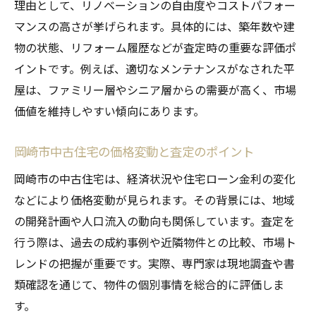
理由として、リノベーションの自由度やコストパフォー
平屋住宅の資産価値と査定ポイントを解説
マンスの高さが挙げられます。具体的には、築年数や建
中古マンションと一軒家の査定比較のコツ
物の状態、リフォーム履歴などが査定時の重要な評価ポ
岡崎市の格安中古住宅選びと資産価値の注
イントです。例えば、適切なメンテナンスがなされた平
意点
屋は、ファミリー層やシニア層からの需要が高く、市場
建売住宅購入時の査定活用方法を知ろう
価値を維持しやすい傾向にあります。
不動産査定を活かした平屋探しの実践術
注文住宅を建てるなら岡崎市の査定基準を確認
岡崎市中古住宅の価格変動と査定のポイント
不動産査定が示す注文住宅の価値基準とは
岡崎市の中古住宅は、経済状況や住宅ローン金利の変化
住宅価格に影響する査定ポイントを徹底解
などにより価格変動が見られます。その背景には、地域
説
の開発計画や人口流入の動向も関係しています。査定を
注文住宅と建売住宅の査定基準の違いを比
行う際は、過去の成約事例や近隣物件との比較、市場ト
較
レンドの把握が重要です。実際、専門家は現地調査や書
類確認を通じて、物件の個別事情を総合的に評価しま
補助金や資産価値を意識した査定活用法
す。
建築費用と不動産査定のバランスの見極め