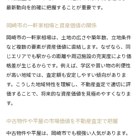
最新動向を的確に把握することが重要です。
住宅価格と不動産査定最新情報の活用術
資産価値を守る岡崎市の住宅購入ポイント
岡崎市の一軒家相場と資産価値の関係
不動産査定で見極めるお得な物件の条件
岡崎市の一軒家相場は、土地の広さや築年数、立地条件
住宅価格と資産価値を両立させる選択法
など複数の要素が資産価値に直結します。なぜなら、同
中古住宅と新築の資産価値比較ポイント
じエリアでも駅からの距離や周辺施設の充実度により価
格安中古住宅のリスクを査定で回避するコ
格差が生じるからです。例えば、学区や買い物の利便性
ツ
が高い地域では、査定額も安定しやすい傾向がありま
住宅購入時に査定を活用した資産価値維持
す。こうした地域特性を理解し、不動産査定で適切に評
術
価することで、将来的な資産価値を見極めやすくなりま
岡崎市で資産価値を高める住まい選びとは
す。
岡崎市の中古物件や平屋選びのコツとは
中古物件や平屋の市場価値を不動産査定で把握
不動産査定の視点から見る中古物件の選び
方
中古物件や平屋は、岡崎市でも根強い人気があります。