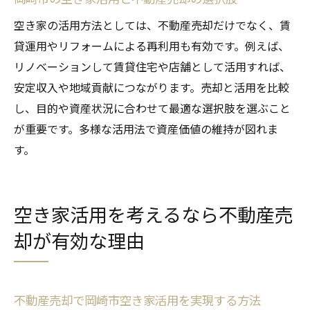
不動産売却か賃貸か岡崎市空き家の最適活
空き家の活用方法としては、不動産売却だけでなく、賃
用法
貸運用やリフォームによる再利用も有効です。例えば、
岡崎市空き家賃貸のメリットと不動産売却
リノベーションして賃貸住宅や店舗として活用すれば、
の比較
安定収入や地域貢献につながります。売却と活用を比較
不動産売却を視野に入れた岡崎市空き家賃
し、目的や資産状況に合わせて最適な選択肢を選ぶこと
貸戦略
が重要です。多様な活用法で資産価値の維持が図れま
岡崎市空き家賃貸活用時のリスクと不動産
す。
売却の利点
空き家賃貸と不動産売却の岡崎市での実例
まとめ
空き家活用を考えるなら不動産売
空き家の管理と不動産売却のリスク回避法
却が有効な理由
不動産売却で抑える岡崎市空き家管理リス
ク
岡崎市空き家管理と不動産売却の優先ポイ
不動産売却で岡崎市空き家活用を実現する方法