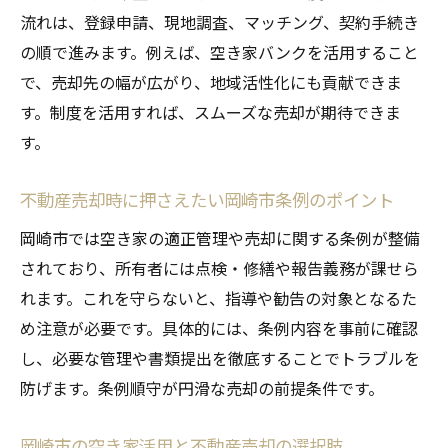
ト比較
流れは、登録申請、現地調査、マッチング、契約手続き
不動産売却を成功させる岡崎市空き家バン
の順で進みます。例えば、空き家バンクを活用すること
クの使い方
で、売却先の幅が広がり、地域活性化にも貢献できま
岡崎市空き家バンク登録と不動産売却のポ
す。制度を活用すれば、スムーズな売却が期待できま
イント
す。
不動産売却時に役立つ岡崎市空き家バンク
不動産売却時に押さえたい岡崎市条例のポイント
の流れ
岡崎市空き家バンク活用で不動産売却を有
岡崎市では空き家の適正管理や売却に関する条例が整備
利にする方法
されており、所有者には点検・修繕や報告義務が課せら
空き家バンクと不動産売却の併用で効率的
れます。これを守らないと、指導や勧告の対象となるた
な対策を
め注意が必要です。具体的には、条例内容を事前に確認
し、必要な管理や書類提出を徹底することでトラブルを
岡崎市で空き家賃貸を検討する際のポイント
防げます。条例順守が円滑な売却の前提条件です。
岡崎市空き家賃貸と不動産売却の違いと選
択基準
岡崎市の空き家活用と不動産売却の選択肢