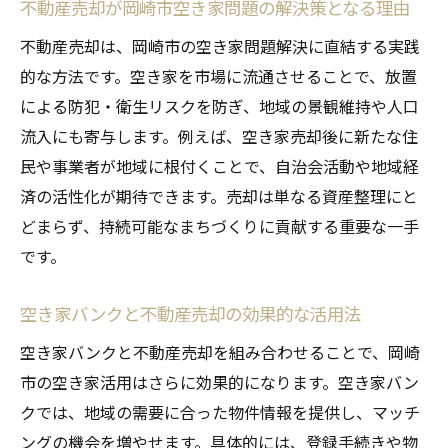
不動産売却が岡崎市空き家問題の解決策となる理由
の最新情報
不動産売却は、岡崎市の空き家問題解決に直結する実践
岡崎市で注目される空き家バンクと不動産
的な方法です。空き家を市場に流通させることで、放置
売却の未来
による防犯・衛生リスクを防ぎ、地域の景観維持や人口
空き家賃貸や不動産売却を活用した岡崎市
流入にも寄与します。例えば、空き家売却後に新たな住
の最新事例
民や事業者が地域に根付くことで、自治会活動や地域経
岡崎市空家対策と不動産売却で安心な資産
済の活性化が期待できます。売却は単なる資産整理にと
管理を
どまらず、持続可能なまちづくりに貢献する重要な一手
です。
空き家バンクと不動産売却の効果的な活用法
空き家バンクと不動産売却を組み合わせることで、岡崎
市の空き家活用はさらに効果的になります。空き家バン
クでは、地域の需要に合った物件情報を提供し、マッチ
ングの機会を増やせます。具体的には、登録手続きや物