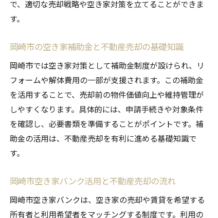
い方
で、適切な売却戦略や空き家対策を立てることができま
す。
不動産売却前に知るべき岡崎市の補助金制
度
岡崎市の空き家補助金と不動産売却の基礎知識
空き家対策で利用したい岡崎市の補助金の
岡崎市では空き家対策として補助金制度が設けられ、リ
特徴
フォームや解体費用の一部が支援されます。この補助金
岡崎市の補助金制度と不動産売却の連携方
を活用することで、売却前の物件価値向上や維持管理が
法
しやすくなります。具体的には、申請手続きや対象条件
不動産売却時に活きる岡崎市空き家補助金
を確認し、必要書類を準備することがポイントです。補
の活用例
助金の活用は、不動産売却を有利に進める基礎知識で
岡崎市で空き家補助金を利用した売却成功
す。
の秘訣
不動産売却で得する岡崎市空き家バンクの活用
岡崎市空き家バンク活用と不動産売却の流れ
法
岡崎市空き家バンクは、空き家の売却や賃貸を希望する
岡崎市空き家バンクと不動産売却のメリッ
所有者と利用希望者をマッチングする制度です。利用の