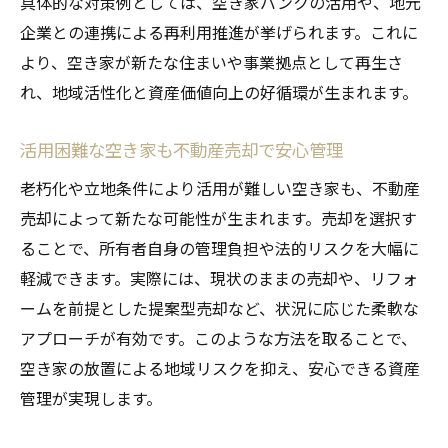
具体的な対策例としては、空き家バンクの活用や、地元
岡崎市で実践する空き家売却のステップと
企業との連携による再利用推進が挙げられます。これに
注意点
より、空き家が新たな住まいや事業拠点として再生さ
不動産売却と空き家バンクの戦略的な併用
れ、地域活性化と資産価値向上の好循環が生まれます。
方法
岡崎市空き家活用と売却の成功事例に学ぶ
活用困難な空き家も不動産売却で安心管理
戦略
老朽化や立地条件により活用が難しい空き家も、不動産
不動産売却を活かした岡崎市空家問題の解
売却によって新たな可能性が生まれます。売却を選択す
決法
ることで、所有者自身の管理負担や法的リスクを大幅に
将来に備える岡崎市空家対策の最新トレンド
軽減できます。実際には、現状のままの売却や、リフォ
不動産売却視点で見る岡崎市空家対策の最
ームを前提とした提案型売却など、状況に応じた柔軟な
新動向
アプローチが有効です。このような方法を取ることで、
空き家の放置による地域リスクを抑え、安心できる資産
岡崎市空き家対策と不動産売却の今後の方
管理が実現します。
向性
不動産売却と連動する岡崎市空き家補助金