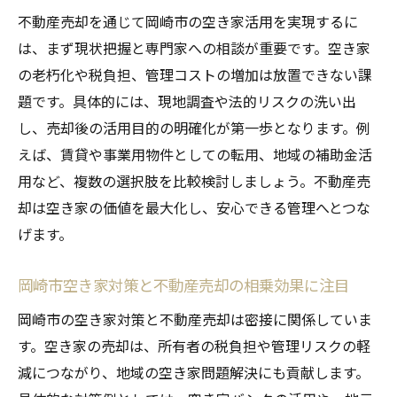
ント
不動産売却を通じて岡崎市の空き家活用を実現するに
不動産売却で防ぐ岡崎市空き家の法的リス
は、まず現状把握と専門家への相談が重要です。空き家
ク
の老朽化や税負担、管理コストの増加は放置できない課
岡崎市空き家の税負担軽減と不動産売却の
題です。具体的には、現地調査や法的リスクの洗い出
関係
し、売却後の活用目的の明確化が第一歩となります。例
不動産売却時の岡崎市空き家維持管理の注
えば、賃貸や事業用物件としての転用、地域の補助金活
意点
用など、複数の選択肢を比較検討しましょう。不動産売
却は空き家の価値を最大化し、安心できる管理へとつな
岡崎市空き家の管理負担を減らす不動産売
げます。
却活用術
空家問題を解決する実践的な売却戦略とは
岡崎市空き家対策と不動産売却の相乗効果に注目
岡崎市空き家問題を解決する不動産売却戦
岡崎市の空き家対策と不動産売却は密接に関係していま
略
す。空き家の売却は、所有者の税負担や管理リスクの軽
不動産売却で実現できる岡崎市空き家対策
減につながり、地域の空き家問題解決にも貢献します。
例