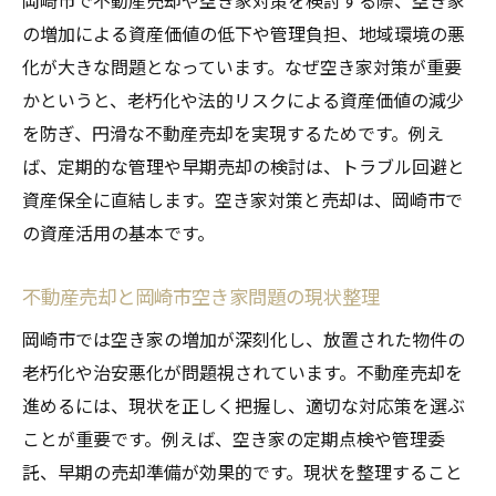
岡崎市で不動産売却や空き家対策を検討する際、空き家
由
の増加による資産価値の低下や管理負担、地域環境の悪
不動産売却で岡崎市空き家活用を実現する
化が大きな問題となっています。なぜ空き家対策が重要
方法
かというと、老朽化や法的リスクによる資産価値の減少
岡崎市空き家対策と不動産売却の相乗効果
を防ぎ、円滑な不動産売却を実現するためです。例え
に注目
ば、定期的な管理や早期売却の検討は、トラブル回避と
活用困難な空き家も不動産売却で安心管理
資産保全に直結します。空き家対策と売却は、岡崎市で
不動産売却が岡崎市空き家問題の解決策と
の資産活用の基本です。
なる理由
空き家バンクと不動産売却の効果的な活用
不動産売却と岡崎市空き家問題の現状整理
法
岡崎市では空き家の増加が深刻化し、放置された物件の
岡崎市の空き家活用事例から学ぶ不動産売
老朽化や治安悪化が問題視されています。不動産売却を
却の利点
進めるには、現状を正しく把握し、適切な対応策を選ぶ
補助金制度を活用した岡崎市の空家対策術
ことが重要です。例えば、空き家の定期点検や管理委
岡崎市空き家補助金と不動産売却の賢い使
託、早期の売却準備が効果的です。現状を整理すること