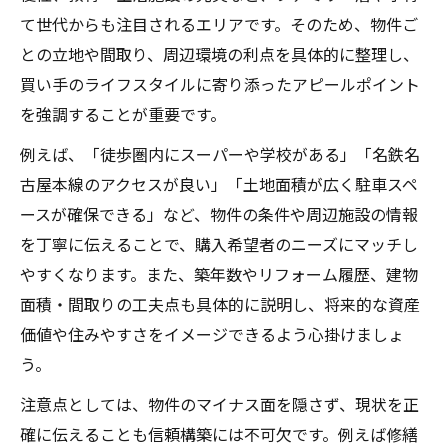
の選び方
て世代からも注目されるエリアです。そのため、物件ご
中古住宅を売る時に重視すべきポイント
との立地や間取り、周辺環境の利点を具体的に整理し、
不動産売却時に重視したい間取りと築年数
買い手のライフスタイルに寄り添ったアピールポイント
を強調することが重要です。
中古物件の価値を左右するリフォームの有
無
例えば、「徒歩圏内にスーパーや学校がある」「名鉄名
売却成功に直結する立地と生活利便性の見
古屋本線のアクセスが良い」「土地面積が広く駐車スペ
極め
ースが確保できる」など、物件の条件や周辺施設の情報
を丁寧に伝えることで、購入希望者のニーズにマッチし
不動産売却時に必要な書類と手続き上の注
やすくなります。また、築年数やリフォーム履歴、建物
意
面積・間取りの工夫点も具体的に説明し、将来的な資産
愛知県岡崎市で求められる中古住宅の条件
価値や住みやすさをイメージできるよう心掛けましょ
愛知県岡崎市中古物件売却の最新動向解説
う。
不動産売却市場の最新トレンドを徹底解説
注意点としては、物件のマイナス面を隠さず、現状を正
岡崎市の中古住宅相場変動と売却チャンス
確に伝えることも信頼構築には不可欠です。例えば修繕
中古物件売却で注目される人気エリアの特