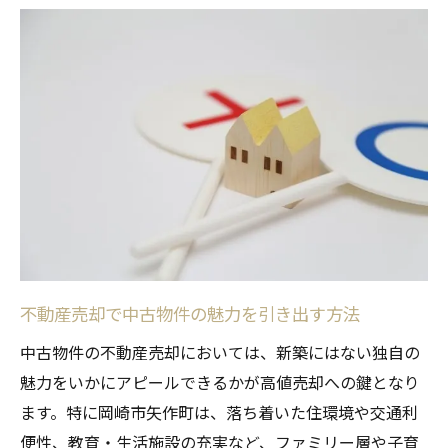
不動産売却に強いエリア特性を知る重要性
岡崎市で人気が高い中古住宅の条件とは
不動産売却で活かせる地域の生活環境情報
中古物件売却時に役立つ岡崎市の資産価値
分析
矢作町における中古住宅売却の強みを解説
高値売却を目指すなら矢作町の戦略を
不動産売却で高値実現する販売戦略の組立
て方
矢作町で中古物件の付加価値を高める工夫
不動産売却で中古物件の魅力を引き出す方法
不動産売却における適正価格設定のポイン
中古物件の不動産売却においては、新築にはない独自の
ト
魅力をいかにアピールできるかが高値売却への鍵となり
高値で売るための内覧準備と印象アップ術
ます。特に岡崎市矢作町は、落ち着いた住環境や交通利
愛知県岡崎市で注目される売却タイミング
便性、教育・生活施設の充実など、ファミリー層や子育