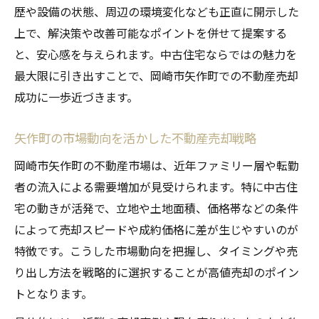
歴や設備の状態、周辺の環境変化なども正直に開示した
徴
上で、解決策や改善可能なポイントを併せて提案する
不動産売却時に知っておきたい市場動向
と、安心感を与えられます。中古住宅ならではの魅力を
愛知県岡崎市中古住宅の最新成約傾向
最大限に引き出すことで、岡崎市矢作町での不動産売却
資産価値を守るための矢作町売却術とは
成功に一歩近づきます。
不動産売却で資産価値を維持するための秘
訣
矢作町の市場動向を活かした不動産売却戦略
中古物件の価値向上につながる改善ポイン
岡崎市矢作町の不動産市場は、近年ファミリー層や転勤
ト
者の流入による需要増加が見受けられます。特に中古住
矢作町で長期的な資産保全を目指す売却方
宅の動きが活発で、立地や土地面積、価格帯などの条件
法
によって売却スピードや成約価格に差が生じやすいのが
特徴です。こうした市場動向を把握し、タイミングや売
不動産売却前に確認すべき査定基準の重要
り出し方法を戦略的に選択することが高値売却のポイン
性
トとなります。
資産価値を最大化する中古住宅の売り方