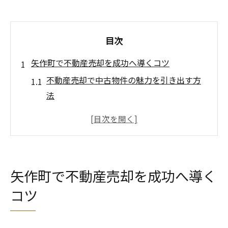
目次
矢作町で不動産売却を成功へ導くコツ
不動産売却で中古物件の魅力を引き出す方
法
矢作町の市場動向を活かした不動産売却戦
略
中古物件売却で失敗しないための注意点
不動産売却時の査定ポイントと相場感の把
矢作町で不動産売却を成功へ導く
握法
コツ
岡崎市中古住宅の売り時と売却準備のコツ
中古物件売却に強い愛知県岡崎市の魅力