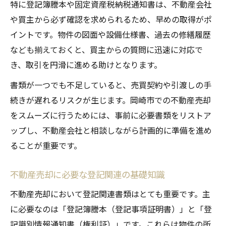
特に登記簿謄本や固定資産税納税通知書は、不動産会社
不動産売却書類を紛失した時の対処法
や買主から必ず確認を求められるため、早めの取得がポ
書類取得で困った時の不動産売却サポート
イントです。物件の図面や設備仕様書、過去の修繕履歴
活用術
なども揃えておくと、買主からの質問に迅速に対応で
戸惑いやすい不動産売却の書類を徹底対策
き、取引を円滑に進める助けとなります。
不動産売却で間違えやすい書類の選び方
書類が一つでも不足していると、売買契約や引渡しの手
迷いやすい不動産売却書類の具体例と対策
続きが遅れるリスクが生じます。岡崎市での不動産売却
不動産売却の複雑な書類を分かりやすく整
をスムーズに行うためには、事前に必要書類をリストア
理
ップし、不動産会社と相談しながら計画的に準備を進め
岡崎市で不動産売却時に多い書類トラブル
ることが重要です。
例
不動産売却書類のよくある質問と解決方法
不動産売却に必要な登記関連の基礎知識
スムーズな取引へ導く書類管理のポイント
不動産売却において登記関連書類はとても重要です。主
不動産売却書類の安全な保管と管理術
に必要なのは「登記簿謄本（登記事項証明書）」と「登
不動産売却時の書類整理に役立つコツ
記識別情報通知書（権利証）」です。これらは物件の所