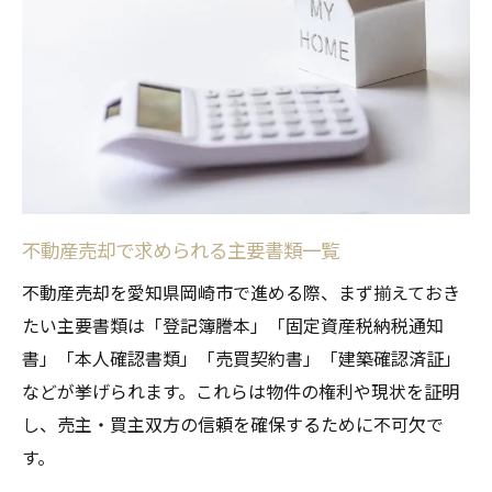
点
岡崎市特有の不動産売却書類準備の注意点
書類準備の流れを知って安心取引を実現
不動産売却書類の準備から提出までの流れ
効率的な不動産売却書類準備のステップ
不動産売却の流れと書類受け渡しのタイミ
ング
不動産売却で求められる主要書類一覧
岡崎市での不動産売却書類チェック手順
不動産売却を愛知県岡崎市で進める際、まず揃えておき
不動産売却書類の準備期間と注意事項
たい主要書類は「登記簿謄本」「固定資産税納税通知
売却手続きに役立つ書類取得のコツ
書」「本人確認書類」「売買契約書」「建築確認済証」
不動産売却書類を効率良く集める方法
などが挙げられます。これらは物件の権利や現状を証明
し、売主・買主双方の信頼を確保するために不可欠で
岡崎市で不動産売却書類を早く揃える秘訣
す。
必要書類取得の際に役立つ不動産売却知識