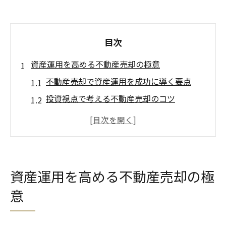
目次
資産運用を高める不動産売却の極意
不動産売却で資産運用を成功に導く要点
投資視点で考える不動産売却のコツ
不動産売却で実現する資産流動化とは
不動産売却を活かした長期的資産形成術
不動産売却で得る安定収入とリスク管理法
投資目線で考える不動産売却が有利な理由
資産運用を高める不動産売却の極
投資家が重視する不動産売却のメリット
意
不動産売却で資産運用効率が上がる仕組み
不動産売却が投資戦略に与える好影響とは