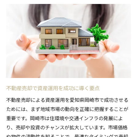
投資用不動産の売却タイミングと判断軸
不動産売却と再投資で資産増を狙う方法
収益物件の売却で資産を効率運用する方法
収益物件売却で不動産投資を最適化するコ
ツ
不動産売却で資産運用効率化を図るポイン
ト
収益物件売却と資産分散の有効な進め方
収益物件売却後の再投資先選びの基準
不動産売却で資産運用を成功に導く要点
不動産売却が収益最大化に貢献する理由
不動産売却による資産運用を愛知県岡崎市で成功させる
空き家活用から始める不動産売却と投資戦略
ためには、まず地域市場の動向を正確に把握することが
空き家活用と不動産売却の相乗効果を知る
重要です。岡崎市は住環境や交通インフラの発展によ
り、売却や投資のチャンスが拡大しています。市場価格
空き家売却で資産運用を有利に進める方法
や物件の流動性を知ることで、最適なタイミングで売却