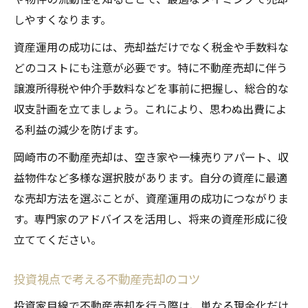
不動産売却で始める空き家再生の投資戦略
しやすくなります。
空き家売却後の資産運用プラン作成術
資産運用の成功には、売却益だけでなく税金や手数料な
空き家を有効活用する売却のポイント
どのコストにも注意が必要です。特に不動産売却に伴う
不動産売却を通じて資金を再投資するメリット
譲渡所得税や仲介手数料などを事前に把握し、総合的な
不動産売却で得た資金の賢い再投資法
収支計画を立てましょう。これにより、思わぬ出費によ
不動産売却後の資金運用プランを考える
る利益の減少を防げます。
再投資で資産成長を加速する不動産売却術
岡崎市の不動産売却は、空き家や一棟売りアパート、収
不動産売却と再投資でリスクを抑える考え
益物件など多様な選択肢があります。自分の資産に最適
方
な売却方法を選ぶことが、資産運用の成功につながりま
資金移動で広がる不動産投資の可能性
す。専門家のアドバイスを活用し、将来の資産形成に役
売却成功のために知るべき市場動向と対策
立ててください。
不動産売却時に押さえるべき市場動向とは
投資視点で考える不動産売却のコツ
不動産売却に重要な市場分析とタイミング
売却成功を導く不動産市場の見極め方
投資家目線で不動産売却を行う際は、単なる現金化だけ