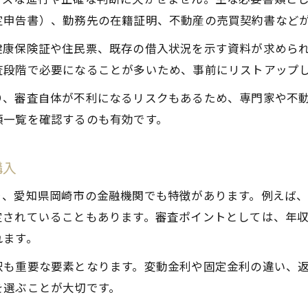
仮審査から始める住宅ローン準備のポイント
定申告書）、勤務先の在籍証明、不動産の売買契約書など
不動産購入前に仮審査を受けるメリット解説
健康保険証や住民票、既存の借入状況を示す資料が求めら
仮審査の必要書類と不動産購入の注意点
査段階で必要になることが多いため、事前にリストアップ
仮審査結果を資金計画に活かす方法
り、審査自体が不利になるリスクもあるため、専門家や不
仮審査から本審査までの流れと準備
類一覧を確認するのも有効です。
不動産購入で仮審査を活かす具体的な手順
岡崎市で資金計画を成功させるステップ解説
購入
不動産購入時の資金計画成功ステップまとめ
り、愛知県岡崎市の金融機関でも特徴があります。例えば
ライフプランに合った資金計画の立て方
定されていることもあります。審査ポイントとしては、年
資金計画に役立つローンシミュレーション実践
れます。
返済負担を抑えるための資金計画術
択も重要な要素となります。変動金利や固定金利の違い、
不動産購入で資金計画を見直すタイミング
を選ぶことが大切です。