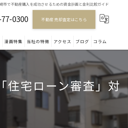
崎市で不動産購入を成功させるための資金計画と金利比較ガイド
-77-0300
不動産 売却査定はこちら
問
漫画特集
当社の特徴
アクセス
ブログ
コラム
戸建て
マンション
の「住宅ローン審査」対
アパート
土地
空き家