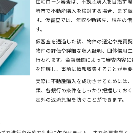
住宅ローン審査は、不動産購入を目指す際
ローン選びで押さえたい金利と資金計画の要点
崎市で不動産購入を検討する場合、まず仮
住宅ローンの審査基準と不動産購入成功の秘訣
す。仮審査では、年収や勤務先、現在の借
住宅ローン審査で重視される不動産購入の条件
す。
収入や返済負担率から見る審査通過の秘訣
仮審査を通過した後、物件の選定や売買契
保証会社の違いが不動産購入にもたらす影響
物件の評価や詳細な収入証明、団体信用生
信用情報が不動産購入の審査基準に与える効果
行われます。金融機関によって審査内容に
事前審査で不動産購入成功の確率を高める方法
を理解し、事前に情報収集することが重要
返済負担を抑えるための金利タイプ比較術
実際に不動産購入を成功させるためには、
不動産購入時の金利タイプ選びの考え方
類、各銀行の条件をしっかり把握しておく
返済額に差が出る金利タイプの特徴
定外の返済負担を防ぐことができます。
住宅ローン金利比較で得する選び方のコツ
類
資金計画を左右する金利の仕組みを理解
金利交渉ができる不動産購入のタイミング
ーズな進行や正確な判断に欠かせません。主な必要書類と