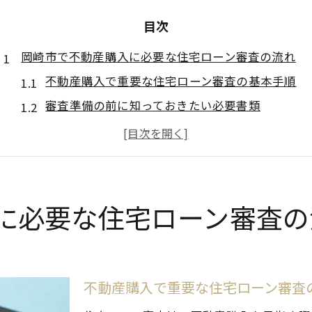
目次
岡崎市で不動産購入に必要な住宅ローン審査の流れ
不動産購入で重要な住宅ローン審査の基本手順
審査準備の前に知っておきたい必要書類
金融機関ごとの審査ポイントと不動産購入
不動産購入時に気をつけたい審査基準の違い
仮審査と本審査の流れを不動産購入で解説
資金計画を立てて安心のローン選びを実現
に必要な住宅ローン審査の
不動産購入を成功へ導く資金計画の立て方
毎月の返済額を試算して無理のないプラン作成
将来を見据えた資金計画と不動産購入の関係
不動産購入で重要な住宅ローン審査
資金計画に役立つローンシミュレーション活用法