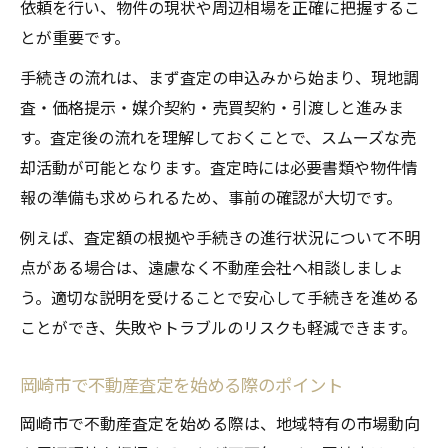
依頼を行い、物件の現状や周辺相場を正確に把握するこ
不動産査定手続きで注意すべき落とし穴
とが重要です。
岡崎市で起こりやすい査定トラブル例
手続きの流れは、まず査定の申込みから始まり、現地調
手続き前に確認したい重要チェック事項
査・価格提示・媒介契約・売買契約・引渡しと進みま
不動産査定依頼時の注意点を把握する
す。査定後の流れを理解しておくことで、スムーズな売
査定手続きで失敗しないためのコツ
却活動が可能となります。査定時には必要書類や物件情
相続や売却時に活かせる査定手順とは
報の準備も求められるため、事前の確認が大切です。
相続時に役立つ不動産査定手続きの進め方
例えば、査定額の根拠や手続きの進行状況について不明
不動産売却時に必要な査定手順を解説
点がある場合は、遠慮なく不動産会社へ相談しましょ
岡崎市で相続・売却に強い査定方法とは
う。適切な説明を受けることで安心して手続きを進める
ことができ、失敗やトラブルのリスクも軽減できます。
相続対策としての不動産査定の重要性
売却時に査定手続きを活用するポイント
岡崎市で不動産査定を始める際のポイント
岡崎市で不動産査定を始める際は、地域特有の市場動向