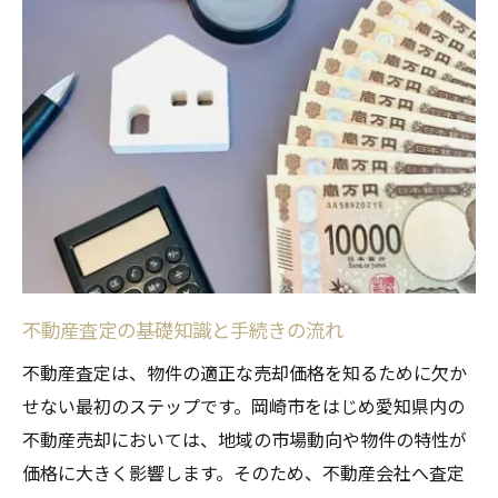
岡崎市の不動産査定に役立つ準備と流れ
不動産査定前に準備しておく書類一覧
岡崎市で不動産査定を行う具体的な流れ
査定手続きに必要な事前準備のポイント
不動産査定を成功させるための段取り
スムーズな査定手続きのための準備術
安心の不動産査定を叶える手続きの秘訣
信頼できる不動産査定会社選びのポイント
不動産査定の基礎知識と手続きの流れ
安心して手続きを進めるための工夫
不動産査定時にトラブルを避ける対策
不動産査定は、物件の適正な売却価格を知るために欠か
せない最初のステップです。岡崎市をはじめ愛知県内の
岡崎市の不動産査定で重視すべき点
不動産売却においては、地域の市場動向や物件の特性が
不動産査定後の手続きサポート体制とは
価格に大きく影響します。そのため、不動産会社へ査定
査定手続きで気を付けたいチェックポイント