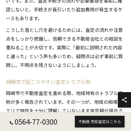
いです。また、査定手続きの流れや必要書類を事前に確
認しないと、手続きが長引いたり追加費用が発生するケ
ースもあります。
こうした落とし穴を避けるためには、査定の流れや注意
点をしっかり把握し、信頼できる不動産会社との相談を
重ねることが大切です。実際に「最初に説明された内容
と違った」という声も多いため、疑問点は必ず事前に質
問し、不明点を残さないようにしましょう。
岡崎市で起こりやすい査定トラブル例
岡崎市で不動産査定を進める際、地域特有のトラブル事
例が多く報告されています。その一つが、地域の相場や
エリア特性を十分に理解していないまま査定額が提示さ
れるケースです。
0564-77-0300
不動産 売却査定はこちら