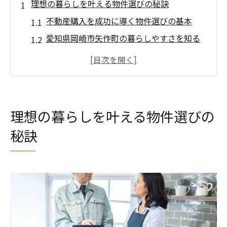
理想の暮らしを叶える物件選びの秘訣
不動産購入を成功に導く物件選びの基本
愛知県岡崎市矢作町の暮らしやすさを知る
物件選びで見逃せない生活利便性の要点
将来性も考慮した不動産購入の考え方
理想の住まいを叶える間取り選びの視点
不動産購入で押さえたい矢作町の環境
理想の暮らしを叶える物件選びの
矢作町の環境が不動産購入に与える影響
秘訣
通勤通学に便利なエリアか徹底チェック
生活施設充実度で選ぶ物件選びのコツ
周辺環境を丁寧に調査するポイント
静かで快適な環境を重視する不動産購入
生活を快適にする間取り選びのコツ