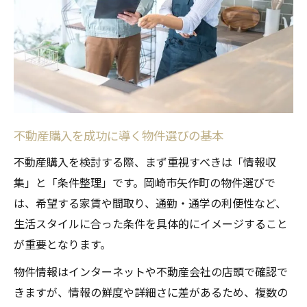
不動産購入で重視すべき間取りの条件
一人暮らしと家族向け間取り比較のポイン
ト
設備充実で暮らしやすい物件選びの視点
ライフスタイル変化に対応できる間取り選
定
住み心地を高める収納や動線の工夫
不動産購入を成功に導く物件選びの基本
家賃や初期費用の最適化ポイント紹介
不動産購入を検討する際、まず重視すべきは「情報収
不動産購入時の家賃と初期費用を賢く抑え
集」と「条件整理」です。岡崎市矢作町の物件選びで
る
は、希望する家賃や間取り、通勤・通学の利便性など、
生活スタイルに合った条件を具体的にイメージすること
予算と条件をバランスよく整理する方法
が重要となります。
コストパフォーマンス重視の物件選び実践
例
物件情報はインターネットや不動産会社の店頭で確認で
きますが、情報の鮮度や詳細さに差があるため、複数の
初期費用と家賃の内訳を徹底比較して検討