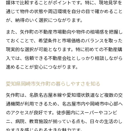
媒体で比較することがポイントです。特に、現地見学を
毎月の負担を減らす不動産購入のポイント
通じて物件の状態や周辺環境を自分の目で確かめること
将来設計に役立つ物件選択の視点とは
が、納得のいく選択につながります。
不動産購入で考えるライフプランの重要性
また、矢作町の不動産市場動向や物件の相場感を把握し
将来的な家族構成を見据えた物件選び
ておくことで、希望条件と市場価格のバランスを取った
転勤や引越しリスクも考慮した選択肢
現実的な選択が可能となります。特に初めての不動産購
資産価値の視点で物件を選ぶポイント
入では、信頼できる不動産会社としっかり相談しながら
住み替えもしやすい不動産購入のコツ
進めることが安心につながります。
現地環境をチェックする重要性に注目
不動産購入前の現地見学が必要な理由
愛知県岡崎市矢作町の暮らしやすさを知る
周辺施設や治安を現地で確認する方法
矢作町は、名鉄名古屋本線や愛知環状鉄道など複数の交
日常生活の利便性を現地で体感しよう
通機関が利用できるため、名古屋市内や岡崎市中心部へ
のアクセスが良好です。徒歩圏内にスーパーやコンビ
現地環境で気を付けたい騒音や交通量
ニ、病院、教育施設が揃っている点も、日々の生活のし
時間帯ごとに変わる環境もチェック
やすさを感じられる大きな魅力です。