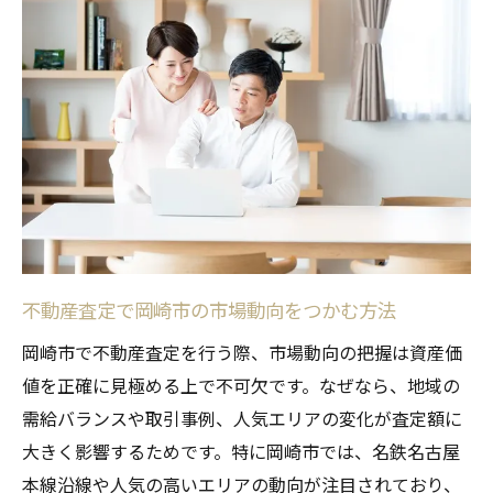
資産運用に役立つ不動産査定の活用ポイン
ト
不動産査定で資産形成を効率化する方法
岡崎市で資産運用を始める際の査定の役割
不動産査定を資産計画にどう取り入れるか
不動産査定と資産価値向上の関係を解説
高い売却を狙うなら岡崎市の不動産査定が鍵
高値売却を実現する不動産査定の秘訣
岡崎市物件の売却時に査定が重要な理由
不動産査定で岡崎市の市場動向をつかむ方法
不動産査定で高額売却を目指す戦略とは
岡崎市で不動産査定を行う際、市場動向の把握は資産価
売却成功には正確な不動産査定が不可欠
値を正確に見極める上で不可欠です。なぜなら、地域の
査定価格アップに向けた具体的な準備方法
需給バランスや取引事例、人気エリアの変化が査定額に
大きく影響するためです。特に岡崎市では、名鉄名古屋
査定に役立つ書類や準備のポイント解説
本線沿線や人気の高いエリアの動向が注目されており、
不動産査定で必要となる書類の一覧と準備