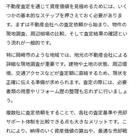
売却・賃貸どちらも見据えた不動産査定活
不動産査定を通じて資産価値を見極めるためには、いく
用法
つかの基本的なステップを押さえておく必要がありま
す。まずは不動産会社への査定依頼から始まり、物件の
岡崎市で賃貸運用を考える際の査定ポイン
現地調査、周辺相場の比較、そして査定結果の確認とい
ト
う流れが一般的です。
不動産査定を生かした柔軟な資産運用戦略
売却と賃貸で異なる査定の見方を整理
特に岡崎市のような地域では、地元の不動産会社による
詳細な現地調査が重要です。建物や土地の状態、周辺環
将来の資産運用に役立つ不動産査定の活か
境、交通アクセスなどが査定額に直結するため、現状を
し方
正確に伝える準備が求められます。査定の際には、必要
書類の用意やリフォーム歴の整理も忘れずに行いましょ
う。
複数社に査定依頼をすることで、各社の査定基準や売却
サポート体制を比較できる点も大きなメリットです。こ
れにより、納得のいく資産価値の算出や、最適な売却戦