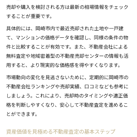
売却や購入を検討される方は最新の相場情報をチェック
岡崎市の不動産査定に備える情報整理術
することが重要です。
査定前に行うべき資料収集とその理由
具体的には、岡崎市内で最近売却された土地や一戸建
不動産査定をスムーズに進める準備方法
て、マンションの価格データを確認し、同様の条件の物
査定時に役立つ物件情報のまとめ方
件と比較することが有効です。また、不動産会社による
岡崎市で安心できる不動産査定の選び方
無料査定や地域密着型の不動産売却センターの情報も活
信頼できる不動産査定会社を選ぶ基準
用すると、より現実的な価格感を得やすくなります。
岡崎市で安心して不動産査定を依頼する方
市場動向の変化を見逃さないために、定期的に岡崎市の
法
不動産会社ランキングや売却実績、口コミなども参考に
不動産査定サービスの比較ポイント解説
しましょう。これにより、売却時のタイミングや適正価
失敗しない不動産査定会社の選択法
格を判断しやすくなり、安心して不動産査定を進めるこ
不動産査定依頼前に確認したいチェック項
とができます。
目
資産価値を見極める不動産査定の基本ステップ
売却と賃貸運用を見据えた査定活用のコツ