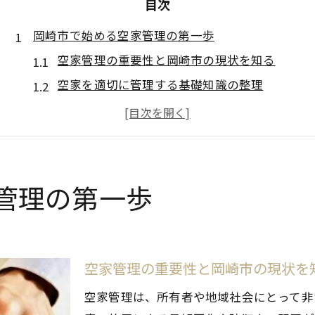
目次
岡崎市で始める空家管理の第一歩
空家管理の重要性と岡崎市の現状を知る
空家を適切に管理する基礎知識の整理
愛知県岡崎市の空家対策の流れとは
空家管理の初期ステップと必要な準備
岡崎市空き家バンクの基本と活用法
空家の管理不全が招く課題に迫る
管理の第一歩
空家管理不全による資産価値低下の実態
岡崎市の空家問題と近隣トラブルの予防策
空家がもたらす安全リスクと管理の必要性
空家管理の重要性と岡崎市の現状を
空家管理で防ぐべき環境悪化のポイント
空家管理は、所有者や地域社会にとって非
空家放置が地域に及ぼす影響を考える