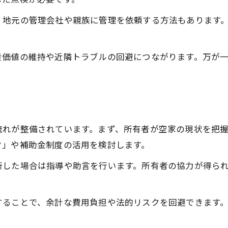
岡崎市空き家補助金の最新情報と申請手順
、地元の管理会社や親族に管理を依頼する方法もあります
空家管理費用を抑える補助金活用の方法
空家管理愛知県岡崎市での補助金事例紹介
産価値の維持や近隣トラブルの回避につながります。万が
空家解体や改修時の補助金活用ポイント
空家バンク登録と補助金制度の併用術
岡崎市の空家活用における賃貸戦略
空家賃貸の魅力と岡崎市での可能性を探る
流れが整備されています。まず、所有者が空家の現状を把
空家管理と賃貸活用の相乗効果とは何か
ク」や補助金制度の活用を検討します。
岡崎市空き家賃貸でのトラブル防止策
断した場合は指導や助言を行います。所有者の協力が得ら
空家管理愛知県岡崎市の賃貸戦略ポイント
空家バンクを活用した賃貸への流れ
することで、余計な費用負担や法的リスクを回避できます