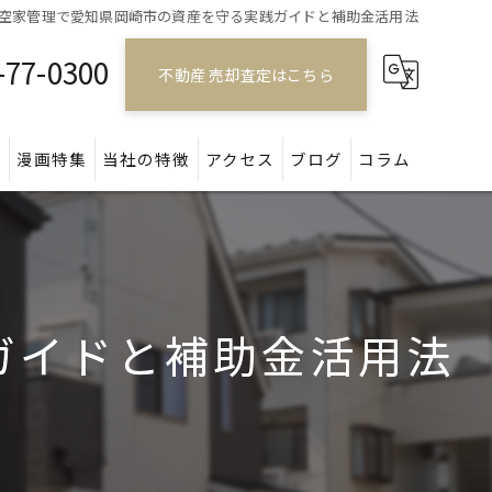
空家管理で愛知県岡崎市の資産を守る実践ガイドと補助金活用法
-77-0300
不動産 売却査定はこちら
問
漫画特集
当社の特徴
アクセス
ブログ
コラム
戸建て
マンション
ガイドと補助金活用法
アパート
土地
空き家