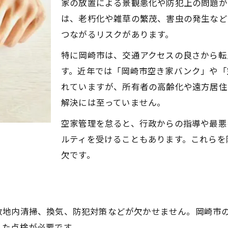
家の放置による景観悪化や防犯上の問題が
安心生活を守る空家管理実践法
は、老朽化や雑草の繁茂、害虫の発生など
空家の定期点検と専門業者の活用方法
つながるリスクがあります。
空家管理愛知県岡崎市で役立つチェック項目
特に岡崎市は、交通アクセスの良さから転
空家管理で維持すべき設備とその対策
す。近年では「岡崎市空き家バンク」や「
管理サービス選びのポイントと相談方法
れていますが、所有者の高齢化や遠方居住
空家管理愛知県岡崎市の安心を得る工夫
解決には至っていません。
岡崎市空き家バンク活用のコツ
空家管理を怠ると、行政からの指導や最悪
空家バンク登録の手順とメリットを解説
ルティを受けることもあります。これらを
岡崎市空き家バンクの利用条件と注意点
欠です。
空家管理と賃貸活用の両立を目指す方法
空家バンク愛知ならではの利点を活かす
空家バンク活用で資産活用につなげるコツ
敷地内清掃、換気、防犯対策などが欠かせません。岡崎市
補助金を賢く使う空家対策の秘訣
した点検が必要です。