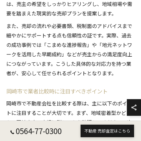
は、売主の希望をしっかりヒアリングし、地域相場や需
要を踏まえた現実的な売却プランを提案します。
また、売却の流れや必要書類、税制面のアドバイスまで
細やかにサポートする点も信頼性の証です。実際、過去
の成功事例では「こまめな進捗報告」や「地元ネットワ
ークを活用した早期成約」などが売主からの満足度向上
につながっています。こうした具体的な対応力を持つ業
者が、安心して任せられるポイントとなります。
岡崎市で業者比較時に注目すべきポイント
岡崎市で不動産会社を比較する際は、主に以下のポイン
トに注目することが大切です。まず、地域密着型かどう
か、岡崎市内の市場に詳しいかを確認してください。次
0564-77-0300
に、過去の売却実績やお客様からの口コミ、査定の根拠
不動産 売却査定はこちら
や説明の明確さも重要な指標となります。