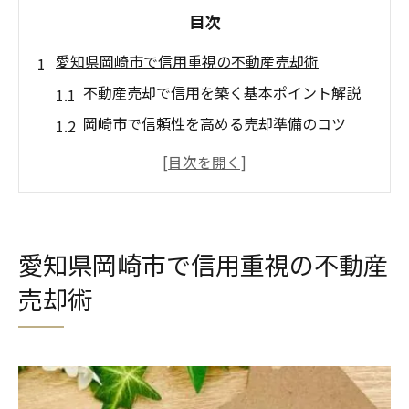
目次
愛知県岡崎市で信用重視の不動産売却術
不動産売却で信用を築く基本ポイント解説
岡崎市で信頼性を高める売却準備のコツ
不動産売却時に重要な業者選びの基準
市場動向を活用した信用重視の売却手法
安心できる不動産売却プロセスの流れ
不動産売却に信頼を築く岡崎市の秘訣
愛知県岡崎市で信用重視の不動産
岡崎市で不動産売却の信頼を高める方法
売却術
売却成功へ導く信用力アップの具体策
地域密着型の不動産売却で差をつける秘訣
過去実績を活かす不動産売却のポイント
信頼できる情報源の見極め方と活用法