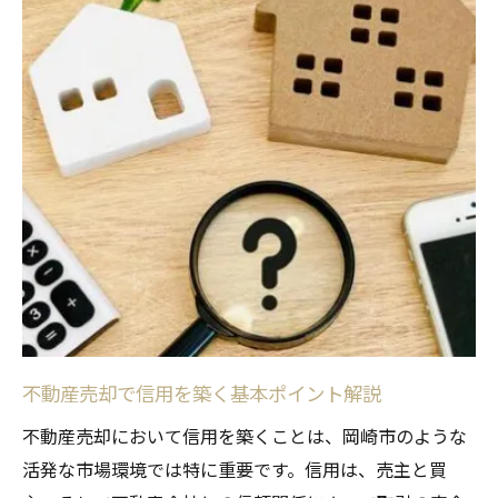
安心して任せる岡崎市の不動産売却ガイド
不動産売却を安心して進めるための準備
岡崎市で信頼できる業者を選ぶポイント
売却前後のトラブル回避策を徹底解説
不動産売却の流れを図解でわかりやすく
安心できるコミュニケーションの取り方
信頼できる取引で資産価値を引き出す方法
不動産売却で資産価値を高める戦略とは
岡崎市の市場分析で見極める売却タイミン
グ
不動産売却で信用を築く基本ポイント解説
信頼性ある査定を受けるためのポイント
不動産売却において信用を築くことは、岡崎市のような
資産価値維持に有効な売却手順の工夫
活発な市場環境では特に重要です。信用は、売主と買
不動産売却契約時の信頼関係の築き方