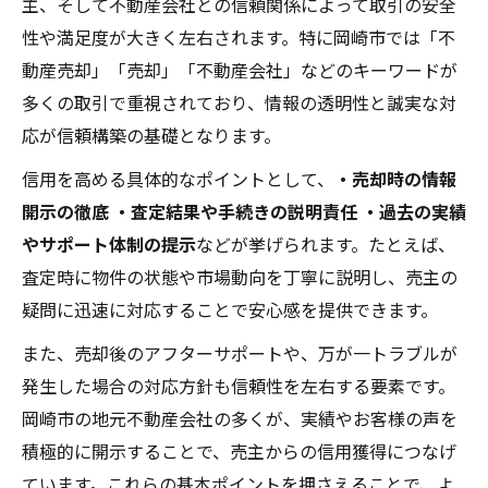
主、そして不動産会社との信頼関係によって取引の安全
慎重な業者選定が左右する不動産売却成功例
性や満足度が大きく左右されます。特に岡崎市では「不
不動産売却で慎重な業者選定が必要な理由
動産売却」「売却」「不動産会社」などのキーワードが
成功事例に学ぶ信頼できる業者の特徴
多くの取引で重視されており、情報の透明性と誠実な対
岡崎市で業者比較時に注目すべきポイント
応が信頼構築の基礎となります。
売却成功のカギを握るコミュニケーション
信用を高める具体的なポイントとして、
・売却時の情報
力
開示の徹底
・査定結果や手続きの説明責任
・過去の実績
不動産売却後の満足度を高める秘訣
やサポート体制の提示
などが挙げられます。たとえば、
地価上昇期に適した不動産売却戦略を解説
査定時に物件の状態や市場動向を丁寧に説明し、売主の
疑問に迅速に対応することで安心感を提供できます。
地価上昇期に強い不動産売却戦略の要点
岡崎市の地価動向を読み解く最新視点
また、売却後のアフターサポートや、万が一トラブルが
売却成功を導くタイミングの見極め方
発生した場合の対応方針も信頼性を左右する要素です。
岡崎市の地元不動産会社の多くが、実績やお客様の声を
不動産売却で利益最大化を目指す工夫
積極的に開示することで、売主からの信用獲得につなげ
地価高騰時の信用維持と価格交渉術
ています。これらの基本ポイントを押さえることで、よ