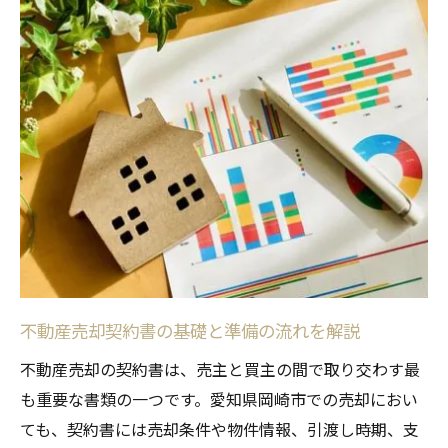
押印廃止後の契約書運用と実務の注意点
電子契約導入時の不動産売却ルール要点
押印不要でも必要な確認事項と安全対策
不動産売却契約書の印鑑欄の取り扱い方法
コピー利用は可能か？実務での取り扱い例
不動産売却契約書のコピー使用ルール解説
原本とコピーの違いと注意すべき点
契約書コピーの有効性と実務上の可否
不動産売却時の書類提出とコピー管理法
トラブル防止のためのコピー取り扱い方
不動産売却契約書の基礎と準備の流れを解説
トラブル防止に役立つ不動産売却の書類管理
不動産売却の契約書は、売主と買主の間で取り交わす最
不動産売却で必要な書類一覧と管理ポイン
も重要な書類の一つです。愛知県岡崎市での売却におい
ト
ても、契約書には売却条件や物件情報、引渡し時期、支