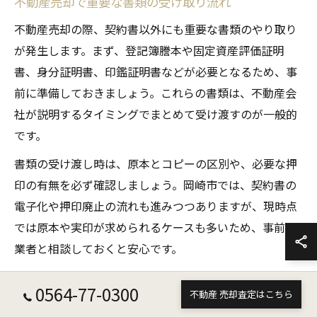
不動産売却で重要な書類の受け取り流れ
不動産売却の際、契約書以外にも重要な書類のやり取り
が発生します。まず、登記簿謄本や固定資産評価証明
書、身分証明書、印鑑証明書などが必要となるため、事
前に準備しておきましょう。これらの書類は、不動産会
社が説明するタイミングでまとめて受け渡すのが一般的
です。
書類の受け渡し時は、原本とコピーの区別や、必要な押
印の有無を必ず確認しましょう。岡崎市では、契約書の
電子化や押印廃止の流れも進みつつありますが、現時点
では原本や実印が求められるケースも多いため、事前に
業者と相談しておくと安心です。
受け取った書類は自宅で厳重に保管し、決済や引渡し時
0564-77-0300
不動産 売却査定はこちら
にすぐ提出できるようファイリングしておくことが大切