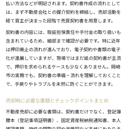
契約書紛失時の対応策と再発防止法
払い方法などが明記されます。契約書作成の流れとして
安全に保管するための不動産売却書類術
は、まず不動産会社との媒介契約を締結し、売却活動を
売却契約書のコピー保存とリスク回避策
経て買主が決まった段階で売買契約書を用意します。
書類管理で不動産売却トラブルを防ぐ方法
契約書の内容には、瑕疵担保責任や手付金の取り扱いも
契約書を入手する最適なプロセスを解説
含まれているため、細部まで確認が必要です。特に近年
は押印廃止の流れが進んでおり、電子契約や書類の電子
不動産売却契約書の入手方法と注意点
化が進展していますが、現場ではまだ紙の契約書が主流
売却活動前に確認すべき契約書手順
で、押印を求められるケースも少なくありません。岡崎
契約書入手時の不動産業者との連携術
市の実務でも、契約書の準備・流れを理解しておくこと
不動産売却で重要な書類の受け取り流れ
で、手戻りやトラブルを未然に防ぐことができます。
必要書類が揃うまでにすべき準備とは
重要事項説明と添付書類の全知識を身につける
売却時に必要な書類とチェックポイントまとめ
不動産売却時の重要事項説明の基本を理解
不動産売却に必要な書類は、契約書だけでなく、登記簿
添付書類の種類と役割を詳しく解説
謄本（登記事項証明書）、固定資産税納税通知書、本人
売却契約書で求められる添付書類一覧
確認書類、物件の間取り図や測量図など多岐にわたりま