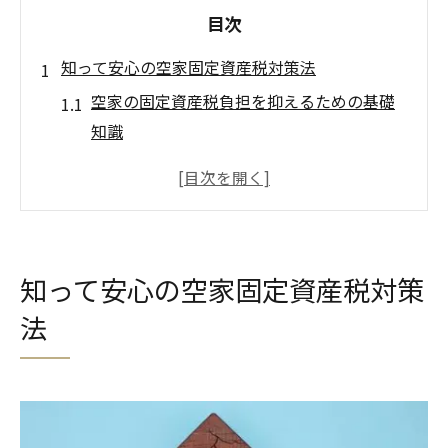
目次
知って安心の空家固定資産税対策法
空家の固定資産税負担を抑えるための基礎
知識
空家を放置した場合の税金デメリットと対
策
岡崎市で空家の管理が重要な理由と注意点
空家固定資産税の軽減に役立つ具体策を徹
知って安心の空家固定資産税対策
底解説
法
空家の税金トラブルを未然に防ぐポイント
愛知県岡崎市における空家税負担の現実
岡崎市空家の固定資産税が高くなる実情を
分析