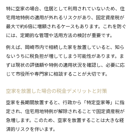
特定空家指定で変わる税の仕組みとは
特に空家の場合、住居として利用されていないため、住
特定空家に指定される基準と税制の変化
宅用地特例の適用が外れるリスクがあり、固定資産税が
最大で約6倍に増額されるケースもあります。これを防ぐ
空家が特定空家となった場合の固定資産税
には、定期的な管理や活用方法の検討が重要です。
増額
岡崎市で特定空家指定を避けるための対策
例えば、岡崎市内で相続した家を放置していると、知ら
ないうちに税負担が増してしまう可能性があります。ま
空家の特例解除で注意したい税負担の実例
ずは現状の評価額や特例の適用状況を確認し、必要に応
特定空家と通常空家の税金の違いを比較解
じて市役所や専門家に相談することが大切です。
説
岡崎市での空家補助金最新情報まとめ
空家を放置した場合の税金デメリットと対策
岡崎市空家に利用できる補助金の最新動向
空家を長期間放置すると、行政から「特定空家等」に指
空家の解体や改修に役立つ補助金制度を整
定され、住宅用地特例が解除されることで固定資産税が
理
急増します。このため、空家を放置することは大きな経
岡崎市空家バンク活用と補助金の関係性
済的リスクを伴います。