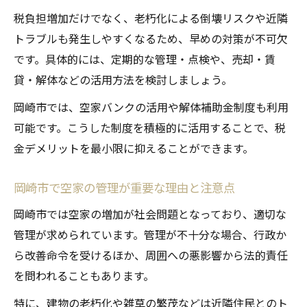
空家補助金申請時に気を付けたい注意点
税負担増加だけでなく、老朽化による倒壊リスクや近隣
空家管理をサポートする岡崎市の補助制度
トラブルも発生しやすくなるため、早めの対策が不可欠
相続した空家の賢い管理と節税のヒント
です。具体的には、定期的な管理・点検や、売却・賃
相続空家の固定資産税を抑える管理ポイン
貸・解体などの活用方法を検討しましょう。
ト
岡崎市では、空家バンクの活用や解体補助金制度も利用
空家相続後の節税対策とトラブル回避法
可能です。こうした制度を積極的に活用することで、税
空家を賢く活用し固定資産税負担を減らす
金デメリットを最小限に抑えることができます。
術
岡崎市で相続空家の管理に役立つ知識集
岡崎市で空家の管理が重要な理由と注意点
相続空家の売却や賃貸で注意すべき税金面
岡崎市では空家の増加が社会問題となっており、適切な
管理が求められています。管理が不十分な場合、行政か
ら改善命令を受けるほか、周囲への悪影響から法的責任
を問われることもあります。
特に、建物の老朽化や雑草の繁茂などは近隣住民とのト