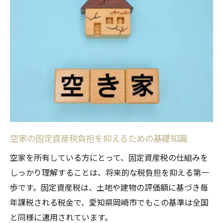
空家所有者が知っておくべき税負担の特徴
岡崎市で空家税金の負担が増加する背景
空家を巡る税金の最新動向と注意点
空家の税負担を左右する市独自の事情
空家の税金が6倍に跳ね上がる理由を解説
空家が税金6倍になる仕組みをわかりやすく
解説
住宅用地特例解除時の空家税負担増加の背
景
空家の固定資産税負担を抑えるための基礎知識
特定空家指定が税金に与える影響と実例紹
空家を所有している方にとって、固定資産税の仕組みを
介
しっかり理解することは、将来的な税負担を抑える第一
空家税金6倍への行政指導リスクを避けるに
歩です。固定資産税は、土地や建物の評価額に基づき毎
は
年課税される税金で、愛知県岡崎市でもこの基準は全国
と同様に適用されています。
空家所有時に必要な固定資産税の注意点