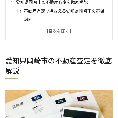
愛知県岡崎市の不動産査定を徹底解説
不動産査定で押さえる愛知県岡崎市の市場
動向
不動産査定を活用した売却価格の目安と算
出法
岡崎市の不動産会社ランキングの活用ポイ
ント
愛知県岡崎市の不動産査定を徹底
不動産査定が売却計画に与える影響を知る
解説
不動産査定の流れと岡崎市での注意点
不動産査定で知る岡崎市売却の要点
不動産査定が岡崎市売却成功の鍵を握る理
由
売却価格を左右する岡崎市の査定基準とは
不動産査定で比較する岡崎市の売却相場