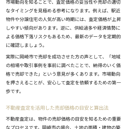
れ
市場動向を知ることで、査定価格の妥当性や売却の適切
岡崎市の査定依頼で注意したいポイント
なタイミングを見極める参考になります。例えば、駅近
物件や分譲住宅の人気が高い時期には、査定価格が上昇
不動産査定見積もり比較で失敗を防ぐコツ
しやすい傾向があります。逆に、供給過多や経済情勢に
査定依頼時に確認すべき売却条件と注意点
よる価格下落リスクもあるため、最新のデータを定期的
売却を成功させる不動産査定の秘密
に確認しましょう。
不動産査定で売却を有利に進める秘訣
実際に岡崎市で売却を成功させた方の声として、「地域
岡崎市売却で重視すべき査定のポイント
の相場や取引事例を事前に調べたことで、納得のいく価
不動産査定書の見方と売却戦略の立て方
格で売却できた」という意見が多くあります。市場動向
売却成功事例から学ぶ査定活用法
を押さえることが、安心して査定を依頼するための第一
査定結果を最大限に活かす売却準備術
歩です。
不動産売却を目指す人に役立つ査定情報
不動産査定を活用した売却価格の目安と算出法
不動産査定で押さえたい売却準備の流れ
岡崎市の不動産会社ランキング活用術
不動産査定は、物件の売却価格の目安を知るための重要
なプロセスです。岡崎市の場合、土地の面積・建物の築
不動産査定と売却活動のベストタイミング