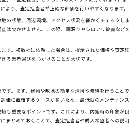
れにより、査定担当者が正確な評価を行いやすくなります。
空家を現金化するための査定手順解説
空家査定から現金化までの流れを紹介
敷地の状態、周辺環境、アクセス状況を細かくチェックし
空家査定で成功する現金化の進め方
調査は欠かせません。この際、雨漏りやシロアリ被害など
空家売却に役立つ現金化の査定ポイント
空家の現金化を叶える査定活用実例
れます。複数社に依頼した場合は、提示された価格や査定
できる業者選びを心がけることが大切です。
査定結果からみる売却成功の流れ
空家査定結果を活かした売却の進行法
空家査定で見極める売却タイミングのコツ
空家査定後に取るべき売却アクション
欠です。まず、建物や敷地の簡単な清掃や修繕を行うこと
空家の売却成功は査定結果が左右する
が評価に直結するケースが多いため、最低限のメンテナンス
空家査定結果をもとにした売却計画術
整頓も重要なポイントです。これにより、内覧時の印象が
前にまとめておくことで、査定担当者や購入希望者への説