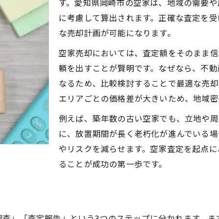
す。愛知県岡崎市の空家は、地域の需要や
高価売却を望むなら査定がカギ
に考慮して算出されます。正確な査定を受
空家を高価売却するための査定活用術
な売却計画が可能になります。
空家査定で価格アップを目指すポイント
空家売却においては、査定額をそのまま信
空家査定が高値売却に直結する理由
頼を出すことが賢明です。なぜなら、不動
空家売却成功の秘訣は査定から始まる
なるため、比較検討することで最適な売却
空家査定で得られる高額売却のチャンス
エリアごとの価格差が大きいため、地域密
岡崎市で空家を早く売る秘訣とは
例えば、築年数の古い空家でも、立地や周
空家査定で岡崎市の早期売却を実現
に、放置期間が長く老朽化が進んでいる場
空家売却をスムーズに進める査定テクニック
やリスクを減らせます。空家査定を起点に
ることが成功の第一歩です。
空家を早く売るための査定活用ポイント
空家査定が岡崎市での速売に効く理由
空家売却を早める査定の流れと工夫
現金化を目指す空家査定の手順
調査」「査定報告」という3つのステップに分かれます。ま