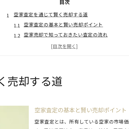
目次
空家査定を通じて賢く売却する道
空家査定の基本と賢い売却ポイント
空家売却で知っておきたい査定の流れ
空家を高く売るための準備と注意点
空家査定後の最適な売却戦略を解説
空家活用で損をしないためのコツ
老朽化リスクを避ける空家活用法
く売却する道
空家の老朽化を防ぐ管理と査定の工夫
空家活用でリスク回避する査定のポイント
空家を守るために必要な査定対策
空家査定の基本と賢い売却ポイント
空家管理と査定でできる老朽化防止策
空家査定とは、所有している空家の市場価
空家査定を活かした活用方法の選び方