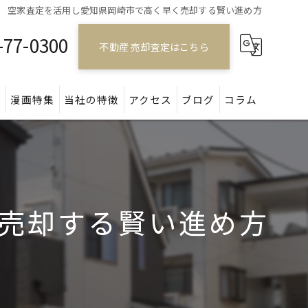
空家査定を活用し愛知県岡崎市で高く早く売却する賢い進め方
-77-0300
不動産 売却査定はこちら
問
漫画特集
当社の特徴
アクセス
ブログ
コラム
戸建て
マンション
売却する賢い進め方
アパート
土地
空き家