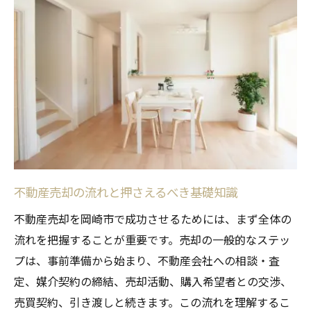
売却競争に勝つための不動産売却の秘訣
岡崎市で失敗しない不動産売却のポイント
初めてでも安心な不動産売却の流れ解説
不動産売却の全体像をやさしく解説
初めて挑戦する人向けの不動産売却ステッ
プ
安心して進めるための不動産売却の流れ
売却開始から契約までの不動産売却プロセ
不動産売却の流れと押さえるべき基礎知識
ス
不動産売却を岡崎市で成功させるためには、まず全体の
不動産売却で不安を解消する進め方ガイド
流れを把握することが重要です。売却の一般的なステッ
高値取引を目指すための事前準備ポイント
プは、事前準備から始まり、不動産会社への相談・査
不動産売却で高値を実現する事前準備法
定、媒介契約の締結、売却活動、購入希望者との交渉、
査定アップに繋がる不動産売却準備のコツ
売買契約、引き渡しと続きます。この流れを理解するこ