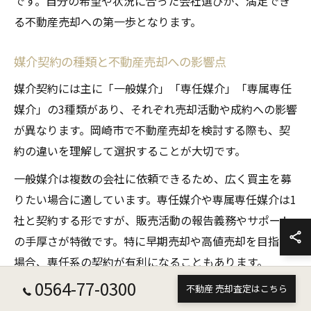
です。自分の希望や状況に合った会社選びが、満足でき
る不動産売却への第一歩となります。
媒介契約の種類と不動産売却への影響点
媒介契約には主に「一般媒介」「専任媒介」「専属専任
媒介」の3種類があり、それぞれ売却活動や成約への影響
が異なります。岡崎市で不動産売却を検討する際も、契
約の違いを理解して選択することが大切です。
一般媒介は複数の会社に依頼できるため、広く買主を募
りたい場合に適しています。専任媒介や専属専任媒介は1
社と契約する形ですが、販売活動の報告義務やサポート
の手厚さが特徴です。特に早期売却や高値売却を目指す
場合、専任系の契約が有利になることもあります。
0564-77-0300
一方で、契約によっては自分で買主を見つけた場合の対
不動産 売却査定はこちら
応や、契約解除の条件などに違いがあります。契約前に