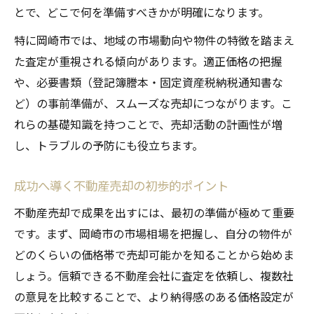
満足いく不動産売却のための準備ポイント
とで、どこで何を準備すべきかが明確になります。
売却前に確認すべき不動産売却の注意事項
特に岡崎市では、地域の市場動向や物件の特徴を踏まえ
高額売却へ導く不動産売却の準備チェック
た査定が重視される傾向があります。適正価格の把握
媒介契約選びと信頼できる会社の見極め方
や、必要書類（登記簿謄本・固定資産税納税通知書な
不動産売却を左右する媒介契約の選び方
ど）の事前準備が、スムーズな売却につながります。こ
信頼できる会社選びで不動産売却を成功へ
れらの基礎知識を持つことで、売却活動の計画性が増
し、トラブルの予防にも役立ちます。
媒介契約の種類と不動産売却への影響点
後悔しない不動産売却の会社選定ポイント
成功へ導く不動産売却の初歩的ポイント
不動産売却のプロが教える契約選びのコツ
不動産売却で成果を出すには、最初の準備が極めて重要
内覧対応や価格交渉で失敗しない秘訣
です。まず、岡崎市の市場相場を把握し、自分の物件が
不動産売却で成功する内覧対応のポイント
どのくらいの価格帯で売却可能かを知ることから始めま
価格交渉を有利に進める不動産売却の極意
しょう。信頼できる不動産会社に査定を依頼し、複数社
内覧時に差がつく不動産売却の工夫と対応
の意見を比較することで、より納得感のある価格設定が
不動産売却で失敗しない交渉術と注意点