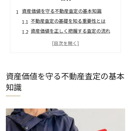
資産価値を守る不動産査定の基本知識
不動産査定の基礎を知る重要性とは
資産価値を正しく把握する査定の流れ
不動産査定で押さえたい評価基準
岡崎市特有の査定事情とその注意点
正確な不動産査定が資産保全の鍵
高値売却へ導く岡崎市の査定ポイント
資産価値を守る不動産査定の基本
高値売却のための不動産査定要素分析
知識
岡崎市で重視される査定評価ポイント
売却成功に直結する不動産査定の視点
査定額を左右する物件の特徴と対策
不動産査定で差が出る地元情報の活用
慎重な比較で納得の不動産査定を実現