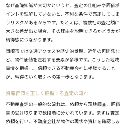
なぜ基礎知識が大切かというと、査定の仕組みや評価ポ
不動産査定根拠の開示で納得度アップ
イントを理解していないと、不利な条件で売却してしま
信頼できる不動産査定の見分け方
うリスクがあるからです。たとえば、複数社の査定額に
査定の根拠説明を受ける際のチェック点
大きな差が出た場合、その理由を説明できるかどうかが
透明性重視の査定依頼で安心売却を実現
納得感につながります。
希望価格実現へ不可欠な査定戦略
岡崎市では交通アクセスや歴史的景観、近年の再開発な
希望価格実現のための不動産査定戦略
ど、物件価値を左右する要素が多様です。こうした地域
高値売却に直結する査定時の工夫点
事情を把握し、信頼できる不動産会社に相談すること
不動産査定を活かした売却計画の立て方
が、納得のいく取引への第一歩となります。
査定戦略による価格交渉成功術とは
資産価値を正しく把握する査定の流れ
売却目標に合わせた査定依頼の秘訣
不動産査定の一般的な流れは、依頼から現地調査、評価
書の受け取りまで数段階に分かれています。まずは査定
依頼を行い、不動産会社が物件の現状や資料を確認しま