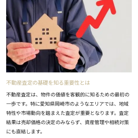
複数の不動産査定を比較する重要性
査定内容の違いを見抜く比較ポイント
納得できる不動産査定の選び方とは
査定比較で見落としやすい注意点解説
適正な不動産査定依頼のコツを紹介
岡崎市市場動向から考える査定重要性
岡崎市の市場動向を反映した不動産査定
不動産査定の基礎を知る重要性とは
地域開発がもたらす査定額の変化とは
市場環境から見る不動産査定の影響力
不動産査定は、物件の価値を客観的に知るための最初の
一歩です。特に愛知県岡崎市のようなエリアでは、地域
不動産査定に必要な最新相場の把握法
特性や市場動向を踏まえた査定が重要となります。査定
動向を踏まえた不動産査定活用術
結果は売却価格の決定のみならず、資産管理や相続対策
売却前に知りたい査定の透明性とは
にも直結します。
査定の透明性が不動産売却に与える影響