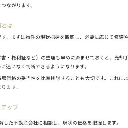
につながります。
子育て環境重視の方へ資産価値を高める方法
不動産売却で子育て環境の魅力を伝える工夫
備とは
資産価値向上に効く子育て重視の売却ポイント
です。まずは物件の現状把握を徹底し、必要に応じて修繕
家族に選ばれる不動産売却のアピール方法
教育環境と不動産売却の関連性を分析
子育て世帯が注目する不動産売却のコツ
付書・権利証など）の整理も早めに済ませておくと、売却
時に迷いなく判断できるようになります。
理想の売却タイミングと実践的な手順を紹介
不動産売却で失敗しない最適なタイミングの見極
市場価格の妥当性を比較検討することも大切です。これに
まります。
実践的な売却手順でスムーズな資産移行を実現
タイミングと実行力が左右する売却成功例
ステップ
不動産売却を円滑に進めるステップと注意点
売却時期の選定が将来の資産価値を左右する理由
解した不動産会社に相談し、現状の価格を把握します。