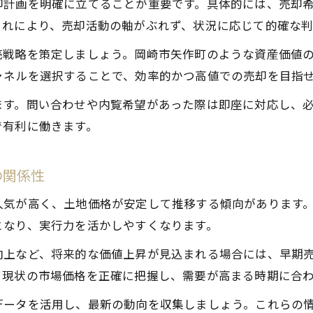
却計画を明確に立てることが重要です。具体的には、売却
不動産売却時に知りたい矢作町の魅力の伝え方
これにより、売却活動の軸がぶれず、状況に応じて的確な判
ゆとりある生活を叶える売却のコツ解説
売戦略を策定しましょう。岡崎市矢作町のような資産価値
不動産売却が叶えるゆとりある生活設計の秘訣
ャネルを選択することで、効率的かつ高値での売却を目指
余裕ある暮らしへ導く不動産売却の進め方
ます。問い合わせや内覧希望があった際は即座に対応し、
生活満足度を上げる売却時のポイント
で有利に働きます。
ゆとりのある資金計画と不動産売却の関係
理想の住み替えを実現する売却ノウハウ
の関係性
矢作町ならではの土地相場と不動産売却の関係
人気が高く、土地価格が安定して推移する傾向があります
不動産売却時に押さえるべき土地相場の特徴
となり、実行力を活かしやすくなります。
矢作町の土地相場が売却価格に及ぼす影響
向上など、将来的な価値上昇が見込まれる場合には、早期
相場変動を見極めた不動産売却戦略の立て方
、現状の市場価格を正確に把握し、需要が高まる時期に合
不動産売却で損しないための相場チェック法
データを活用し、最新の動向を収集しましょう。これらの
土地相場データを活用した売却の成功術