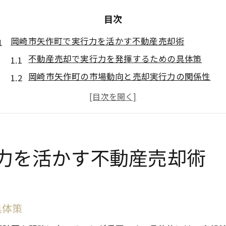
目次
岡崎市矢作町で実行力を活かす不動産売却術
不動産売却で実行力を発揮するための具体策
岡崎市矢作町の市場動向と売却実行力の関係性
実行力を強化する不動産売却の事前準備とは
矢作町で成功する不動産売却の実践的ステップ
不動産売却をスムーズに進めるポイント解説
歴史と文化が息づく矢作町の価値を最大化
力を活かす不動産売却術
不動産売却で矢作町の歴史的価値を活かす方法
文化が評価される不動産売却の成功要因とは
矢作町特有の伝統が資産価値に与える影響
具体策
歴史背景を活用した不動産売却の戦略例