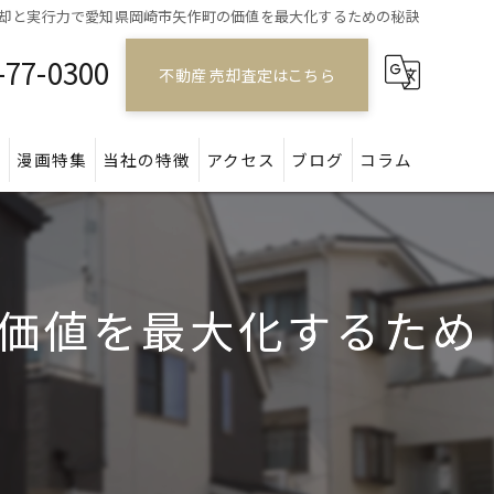
却と実行力で愛知県岡崎市矢作町の価値を最大化するための秘訣
-77-0300
不動産 売却査定はこちら
問
漫画特集
当社の特徴
アクセス
ブログ
コラム
戸建て
マンション
価値を最大化するため
アパート
土地
空き家