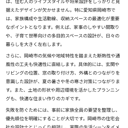
は、住む人のライフスタイルや将来設計をしっかりと見
岡崎市で選ぶ注文住宅会社の見極め方
据えたデザインが欠かせません。特に愛知県岡崎市で
注文住宅の見積もりと仕様チェックの重要
は、家族構成や生活動線、収納スペースの最適化が重要
性
なポイントとなります。例えば、家事のしやすい間取り
ローコスト注文住宅の落とし穴と注意点
や、子育て世帯向けの多目的スペースの設計が、日々の
後悔しない注文住宅プランの組み立て方
暮らしを大きく左右します。
デザインと性能を両立する注文住宅の秘訣
さらに、岡崎市の気候や地域特性を踏まえた断熱性や通
注文住宅でデザインと性能を両立する方法
風性の工夫も快適性に直結します。具体的には、玄関や
快適な注文住宅に必要な断熱性と耐震性
リビングの位置、窓の取り付け方、外構とのつながりを
デザイン重視でも妥協しない注文住宅性能
意識した設計が、夏の暑さや冬の寒さ対策につながりま
岡崎市で選ぶ注文住宅の性能チェックポイ
す。また、土地の形状や周辺環境を活かしたプランニン
ント
グも、快適な住まい作りのカギです。
注文住宅で長く快適に暮らすための工夫
失敗を防ぐためには、事前に家族全員の要望を整理し、
岡崎市における注文住宅の選び方ガイド
優先順位を明確にすることが大切です。岡崎市の住宅会
社や設計士とじっくり相談し、実際の生活シーンをイメ
岡崎市の注文住宅で重視すべき選択ポイン