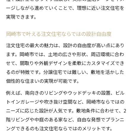
ージしながら進めていくことで、理想に近い注文住宅を
ト
実現できます。
注文住宅を建てる会社選びのチェックリス
ト
岡崎市で叶える注文住宅ならではの設計自由度
工務店とハウスメーカーの違いと比較方法
注文住宅の最大の魅力は、設計の自由度が高い点にあり
ランキングや口コミに惑わされない注文住
ます。岡崎市では、土地の広さや形状、周辺環境に合わ
宅選び
せて、間取りや外観デザインを柔軟にカスタマイズでき
注文住宅で後悔しない土地選びのポイント
るのが特徴です。分譲住宅では難しい、敷地を活かした
快適な暮らしを実現する注文住宅の条件
個性的な住まいの実現が可能です。
注文住宅で快適さを追求する間取りの工夫
例えば、南向きのリビングやウッドデッキの設置、ビル
注文住宅に必要な収納と動線設計のポイン
トインガレージや吹き抜け空間など、岡崎市ならではの
ト
ニーズに応じた設計が人気です。敷地条件に合わせて、2
将来を見据えた注文住宅のプランニング方
階リビングや中庭のある家など、自由な発想でプランニ
法
ングできるのも注文住宅ならではのメリットです。