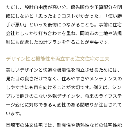
注文住宅で後悔しない性能と保証の選び方
ただし、設計自由度が高い分、優先順位や予算配分を明
家族構成に合った注文住宅の条件とは
確にしないと「思ったよりコストがかかった」「使い勝
本当に納得できる注文住宅の見極め方
手が悪い」といった後悔につながることも。事前に住宅
注文住宅で納得できる会社の選定基準
会社としっかり打ち合わせを重ね、岡崎市の土地や法規
見積もり内容で見極める注文住宅の本質
制にも配慮した設計プランを作ることが重要です。
後悔しないための注文住宅の比較術
デザイン性と機能性を両立する注文住宅の工夫
実例や施主の声を活かした注文住宅選び
美しいデザインと快適な機能性を両立させるためには、
注文住宅で満足度を高める打ち合わせ術
見た目の良さだけでなく、住みやすさやメンテナンスの
しやすさにも目を向けることが大切です。例えば、シン
プルで飽きのこない外観デザインや、将来のライフステ
ージ変化に対応できる可変性のある間取りが注目されて
います。
岡崎市の注文住宅では、耐震性や断熱性などの住宅性能