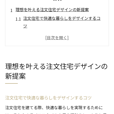
理想を叶える注文住宅デザインの新提案
注文住宅で快適な暮らしをデザインするコ
ツ
岡崎市で叶える注文住宅ならではの設計自
由度
デザイン性と機能性を両立する注文住宅の
工夫
理想を叶える注文住宅デザインの
注文住宅で後悔しないデザイン選びの基準
新提案
岡崎市の住宅会社が提案する最新デザイン
例
注文住宅で後悔しない家づくり実践術
注文住宅で快適な暮らしをデザインするコツ
注文住宅で後悔しないための事前準備と選
注文住宅を建てる際、快適な暮らしを実現するために
択肢