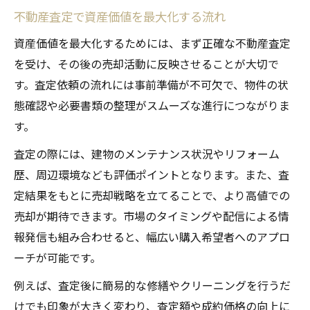
不動産査定を軸にした売却プランの立て方
不動産査定で資産価値を最大化する流れ
岡崎市の不動産売却と査定データの活用法
資産価値を最大化するためには、まず正確な不動産査定
岡崎市の賢い不動産査定活用術を徹底解説
を受け、その後の売却活動に反映させることが大切で
不動産査定で岡崎市の市場を読み解くコツ
す。査定依頼の流れには事前準備が不可欠で、物件の状
岡崎市で不動産査定を賢く使う方法とは
態確認や必要書類の整理がスムーズな進行につながりま
不動産査定を活かした資産運用のヒント
す。
岡崎市の不動産査定と売却戦略の最前線
査定の際には、建物のメンテナンス状況やリフォーム
不動産査定結果を活用した売却タイミング
歴、周辺環境なども評価ポイントとなります。また、査
この一歩で変わる岡崎市の不動産査定活用法
定結果をもとに売却戦略を立てることで、より高値での
売却が期待できます。市場のタイミングや配信による情
不動産査定で岡崎市の売却結果が変わる理
報発信も組み合わせると、幅広い購入希望者へのアプロ
由
ーチが可能です。
岡崎市で一歩先行く不動産査定活用の秘訣
例えば、査定後に簡易的な修繕やクリーニングを行うだ
不動産査定を通して売却成果を引き出す方
けでも印象が大きく変わり、査定額や成約価格の向上に
法