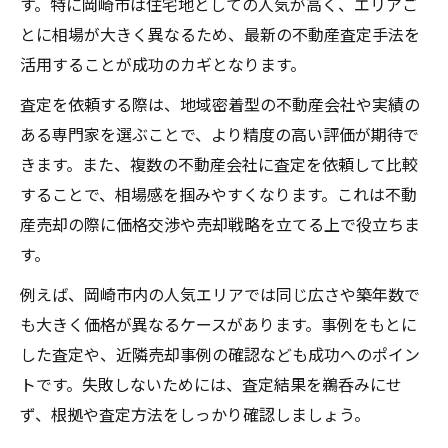
す。特に岡崎市は住宅地としての人気が高く、エリアご
岡崎市の不動産会社ランキングと査定配信
とに相場が大きく異なるため、最新の不動産査定手法を
失敗しない不動産査定の秘訣を岡崎市で探る
活用することが成功のカギとなります。
岡崎市で信頼できる不動産査定の選び方
査定を依頼する際は、地域密着型の不動産会社や実績の
不動産査定で失敗しないためのチェック項
ある専門家を選ぶことで、より精度の高い評価が期待で
目
きます。また、複数の不動産会社に査定を依頼して比較
訪問査定と簡易査定の違いを知る重要性
することで、相場感を掴みやすくなります。これは不動
不動産査定の比較で売却価格を高める方法
産売却の際に価格交渉や売却戦略を立てる上で役立ちま
す。
岡崎市の不動産会社選定と査定のポイント
不動産査定を通じた高額売却の実践ガイド
例えば、岡崎市内の人気エリアでは同じ広さや築年数で
も大きく価格が異なるケースがあります。事例をもとに
不動産査定を活用した高額売却の極意
した査定や、近隣売却事例の確認なども成功へのポイン
岡崎市で高値売却を実現する査定活用術
トです。失敗しないためには、査定結果を鵜呑みにせ
不動産査定の結果を売却戦略に反映させる
ず、根拠や査定方法をしっかり確認しましょう。
方法