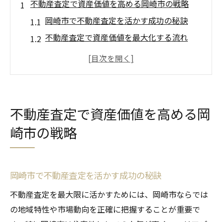
不動産査定で資産価値を高める岡崎市の戦略
岡崎市で不動産査定を活かす成功の秘訣
不動産査定で資産価値を最大化する流れ
岡崎市の市場動向と不動産査定の重要性
不動産査定で押さえたい資産価値向上ポイ
ント
不動産査定を活用した売却戦略の立て方
不動産査定で資産価値を高める岡
岡崎市不動産売却で選ばれる査定配信法とは
崎市の戦略
不動産査定配信で売却先を広げる方法
岡崎市で注目される査定配信サービスの特
徴
岡崎市で不動産査定を活かす成功の秘訣
不動産査定配信を効果的に活用するポイン
不動産査定を最大限に活かすためには、岡崎市ならでは
ト
の地域特性や市場動向を正確に把握することが重要で
不動産査定配信で高値売却に導くコツ