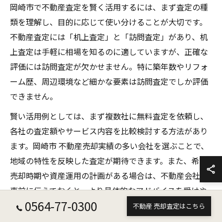
岡崎市で不動産査定を賢く活用するには、まず査定の種
類を理解し、目的に応じて使い分けることが大切です。
不動産査定には「机上査定」と「訪問査定」があり、机
上査定は手軽に相場を知るのに適していますが、正確な
評価には訪問査定が欠かせません。特に築年数やリフォ
ーム歴、周辺環境など細かな要素は訪問査定でしか評価
できません。
賢い活用例としては、まず複数社に無料査定を依頼し、
各社の査定額やサービス内容を比較検討する方法があり
ます。岡崎市 不動産売却実績の多い会社を選ぶことで、
地域の特性を反映した査定が期待できます。また、希望
売却時期や資産運用の計画がある場合は、不動産会社に
事前に伝えておくと、より具体的なアドバイスを受けや
0564-77-0300
すくなります。
不動産 売却査定はこちら