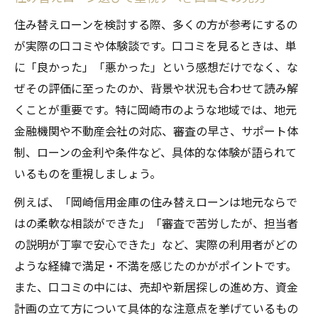
地元経験者の声で分かる住み替えローン活用術
住み替えローンを検討する際、多くの方が参考にするの
住み替えローン活用者のリアルな相談体験
が実際の口コミや体験談です。口コミを見るときは、単
例
に「良かった」「悪かった」という感想だけでなく、な
岡崎信用金庫の住宅ローン口コミに見る特
ぜその評価に至ったのか、背景や状況も合わせて読み解
徴
くことが重要です。特に岡崎市のような地域では、地元
無担保住宅ローンを選ぶ際のポイントと体
金融機関や不動産会社の対応、審査の早さ、サポート体
験談
制、ローンの金利や条件など、具体的な体験が語られて
ペアローンを活用した住み替えローンの工
いるものを重視しましょう。
夫
例えば、「岡崎信用金庫の住み替えローンは地元ならで
住み替えローンの金利比較と選び方の実践
はの柔軟な相談ができた」「審査で苦労したが、担当者
法
の説明が丁寧で安心できた」など、実際の利用者がどの
岡崎市で住み替えローンを検討する方の体験談
ような経緯で満足・不満を感じたのかがポイントです。
集
また、口コミの中には、売却や新居探しの進め方、資金
住み替えローンで新居購入を叶えた体験談
計画の立て方について具体的な注意点を挙げているもの