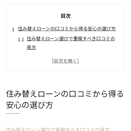
目次
住み替えローンの口コミから得る安心の選び方
住み替えローン選びで重視すべき口コミの
見方
岡崎市の住宅ローン事情と住み替えローン
の関係
住み替えローンの審査基準と体験談に学ぶ
注意点
住み替えローンの口コミから得る
地元利用者が語る住み替えローンのメリッ
安心の選び方
ト・デメリット
岡崎市住宅ローンの金利動向と選び方のコ
ツ
住み替えローン選びで重視すべき口コミの見方