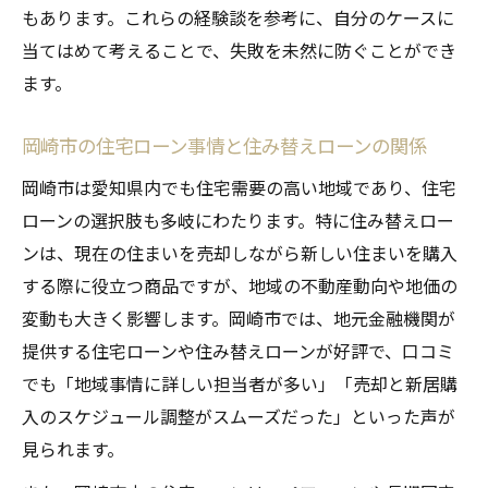
岡崎市の住宅ローン審査を受けた感想と流
もあります。これらの経験談を参考に、自分のケースに
れ
当てはめて考えることで、失敗を未然に防ぐことができ
口コミで分かる住み替えローンの満足ポイ
ます。
ント
岡崎市の住宅ローン事情と住み替えローンの関係
住宅ローン金利に関する体験者の声を紹介
住み替えローン利用者が語る返済計画の工
岡崎市は愛知県内でも住宅需要の高い地域であり、住宅
夫
ローンの選択肢も多岐にわたります。特に住み替えロー
ンは、現在の住まいを売却しながら新しい住まいを購入
実際の住み替えローン利用者が語る注意点とは
する際に役立つ商品ですが、地域の不動産動向や地価の
住み替えローン利用時のよくある後悔ポイ
変動も大きく影響します。岡崎市では、地元金融機関が
ント
提供する住宅ローンや住み替えローンが好評で、口コミ
岡崎市で実感した住み替えローン審査のポ
でも「地域事情に詳しい担当者が多い」「売却と新居購
イント
入のスケジュール調整がスムーズだった」といった声が
無担保住宅ローン選択時の注意点と口コミ
見られます。
住み替えローン返済で気をつけるべき点