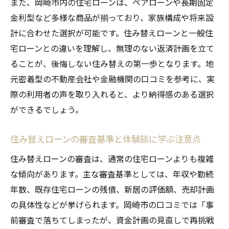
また、岡崎市内の住宅ローンは、ペアローンや長期固定
住宅ローンキャンペーン利用時の落とし穴
金利型など多様な商品が揃っており、家族構成や将来設
愛知県岡崎市で住み替えローン成功への道
計に合わせた選択が可能です。住み替えローンと一般住
住み替えローンで成功するための選び方の
宅ローンとの違いを理解し、無理のない返済計画を立て
秘訣
ることが、後悔しない住み替えの第一歩となります。地
岡崎市で実践した住宅ローン返済の工夫例
元密着型の不動産会社や金融機関の口コミを参考に、実
愛知県の住宅ローン金利を活用した体験談
際の利用者の声を取り入れると、より納得感のある選択
ができるでしょう。
口コミから見る住み替えローンの成功事例
住み替えローン相談先選びで失敗しない方
住み替えローンの審査基準と体験談に学ぶ注意点
法
住み替えローンの審査は、通常の住宅ローンよりも複雑
住み替えローン選びで後悔しないためのポイン
な傾向があります。主な審査基準としては、年収や勤続
ト
年数、既存住宅ローンの残債、新居の評価額、売却計画
住み替えローン選びで重視すべき比較項目
の具体性などが挙げられます。岡崎市の口コミでは「事
口コミに学ぶ住み替えローンの成功と失敗
前審査で落ちてしまったが、資金計画の見直しで再挑戦
談