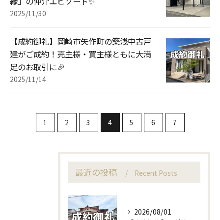
縁」の仲介エピソード✨
2025/11/30
【成約御礼】岡崎市矢作町の築浅中古戸
建がご成約！売主様・買主様ともに大満
足のお取引に🎉
2025/11/14
1
2
3
4
5
6
7
最近の投稿
Recent Posts
2026/08/01