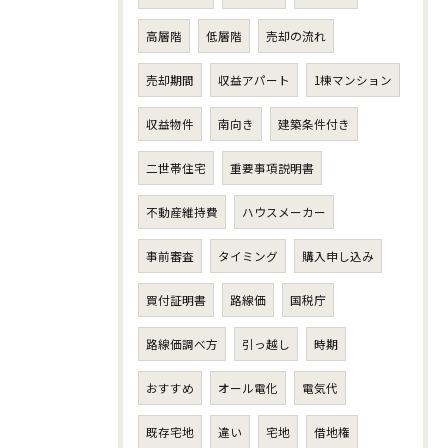
高層階
低層階
売却の流れ
売却期間
収益アパート
1棟マンション
収益物件
南向き
建築条件付き
二世帯住宅
重要事項説明書
不動産維持費
ハウスメーカー
事前審査
タイミング
購入申し込み
買付証明書
路線価
国税庁
路線価調べ方
引っ越し
時期
おすすめ
オール電化
電気代
既存宅地
違い
宅地
借地権