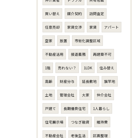
仲介業者
トラブル
共有名義
買い替え
媒介契約
訪問査定
任意売却
家賃交渉
家賃
アパート
空家
放置
市街化調整区域
不動産活用
接道義務
再建築不可
1階
売れない？
1LDK
住み替え
高齢
財産分与
延長敷地
旗竿地
土地
管理会社
大家
仲介会社
戸建て
長期優良住宅
1人暮らし
住宅展示場
つなぎ融資
維持費
不動産会社
老後生活
区画整理