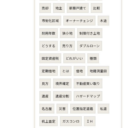
売却
地主
新築戸建て
比較
市街化区域
オーナーチェンジ
木造
耐用年数
狭小地
制限付き土地
どうする
売り方
ダブルローン
固定資産税
どれがいい
種類
定期借地
とは
借地
地籍測量図
見方
境界確定
不動産買い取り
遺産
遺産分割
ハザードマップ
名古屋
災害
位置指定道路
私道
机上査定
ガスコンロ
ＩＨ