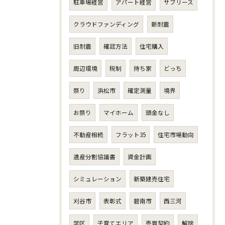
駐車場経営
アパート経営
サブリース
クラウドファンディング
新耐震
旧耐震
確認方法
住宅購入
周辺環境
税制
持ち家
どっち
祭り
浜松市
確定測量
境界
お祭り
マイホーム
頭金なし
不動産相続
フラット35
住宅市場動向
遺産分割協議書
資金計画
シミュレーション
新築建売住宅
刈谷市
表彰式
碧南市
西三河
学区
子育てエリア
売買契約
解除