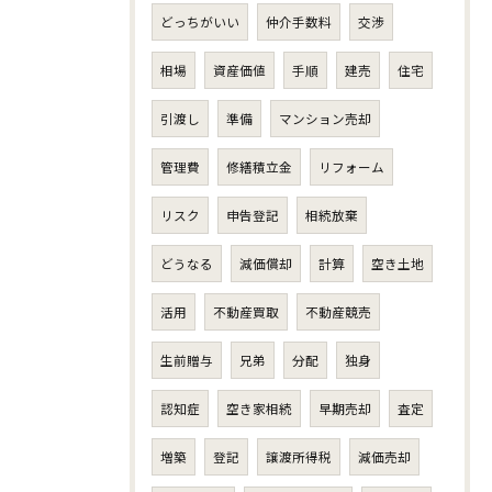
どっちがいい
仲介手数料
交渉
相場
資産価値
手順
建売
住宅
引渡し
準備
マンション売却
管理費
修繕積立金
リフォーム
リスク
申告登記
相続放棄
どうなる
減価償却
計算
空き土地
活用
不動産買取
不動産競売
生前贈与
兄弟
分配
独身
認知症
空き家相続
早期売却
査定
増築
登記
譲渡所得税
減価売却