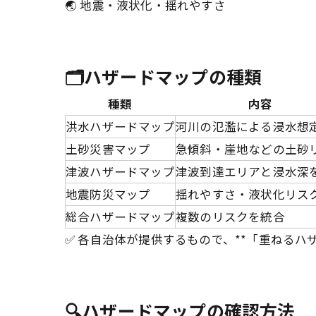
🌏 地震・液状化・揺れやすさ
🗂️ハザードマップの種類
種類
内容
洪水ハザードマップ
河川の氾濫による浸水想
土砂災害マップ
急傾斜・崖地などの土砂
津波ハザードマップ
津波到達エリアと浸水深
地震防災マップ
揺れやすさ・液状化リス
総合ハザードマップ
複数のリスクを統合
✅ 各自治体が提供するもので、**「重ねるハ
🔍ハザードマップの確認方法