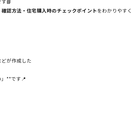
す📘
・確認方法・住宅購入時のチェックポイント
をわかりやす
などが作成した
**です📍