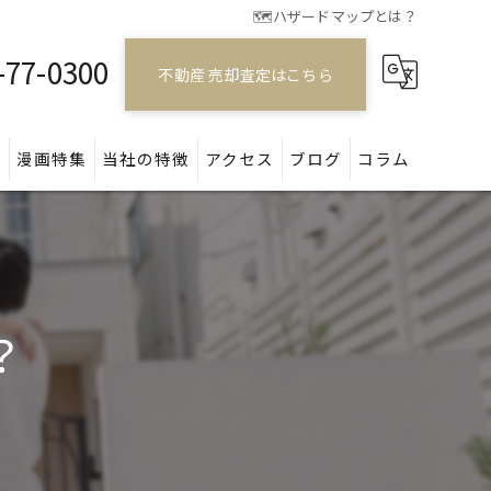
🗺️ハザードマップとは？
-77-0300
不動産 売却査定はこちら
問
漫画特集
当社の特徴
アクセス
ブログ
コラム
戸建て
マンション
？
アパート
土地
空き家