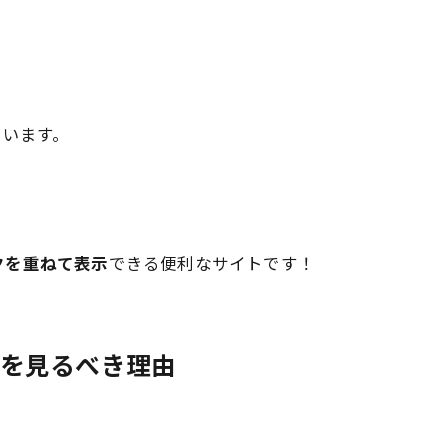
ています。
」
クを重ねて表示
できる便利なサイトです！
プを見るべき理由