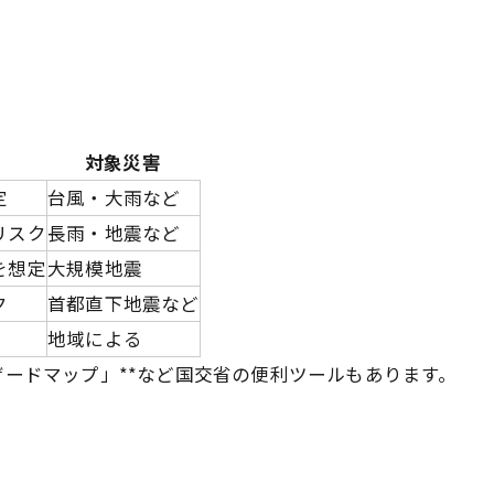
対象災害
定
台風・大雨など
リスク
長雨・地震など
を想定
大規模地震
ク
首都直下地震など
地域による
ザードマップ」**など国交省の便利ツールもあります。