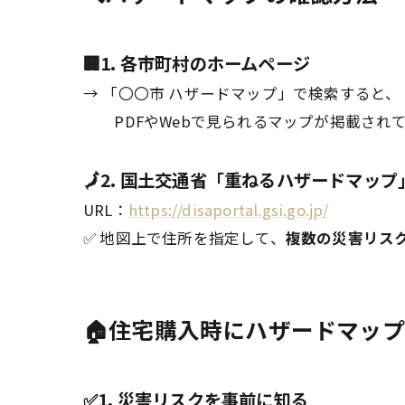
🏢1. 各市町村のホームページ
→ 「〇〇市 ハザードマップ」で検索すると、
PDFやWebで見られるマップが掲載され
🗾2. 国土交通省「重ねるハザードマップ
URL：
https://disaportal.gsi.go.jp/
✅ 地図上で住所を指定して、
複数の災害リス
🏠住宅購入時にハザードマッ
✅1. 災害リスクを事前に知る