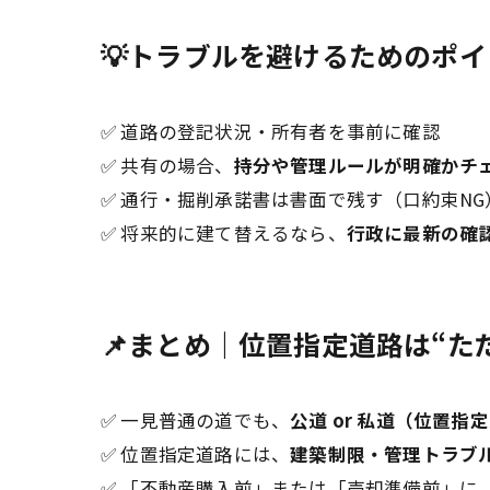
💡トラブルを避けるためのポイ
✅ 道路の登記状況・所有者を事前に確認
✅ 共有の場合、
持分や管理ルールが明確かチ
✅ 通行・掘削承諾書は書面で残す（口約束NG
✅ 将来的に建て替えるなら、
行政に最新の確
📌まとめ｜位置指定道路は“た
✅ 一見普通の道でも、
公道 or 私道（位置
✅ 位置指定道路には、
建築制限・管理トラブ
✅ 「不動産購入前」または「売却準備前」に