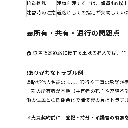
接道義務
建物を建てるには、
幅員4m以
建替時の注意
道路としての指定が失効してい
🧱所有・共有・通行の問題点
🏠 位置指定道路に接する土地の購入では、*
❗ありがちなトラブル例
道路が他人名義のまま、通行や工事の承諾が
一部の所有者が不明（共有者の死亡や連絡不
他の住民との関係悪化で補修費の負担トラブ
📌売買契約前に、
登記・持分・承諾書の有無