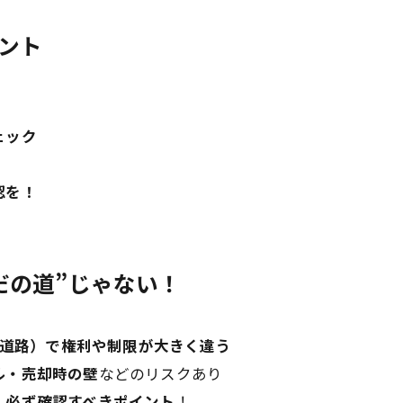
ント
ェック
）
認を！
だの道”じゃない！
指定道路）で権利や制限が大きく違う
ル・売却時の壁
などのリスクあり
、
必ず確認すべきポイント
！