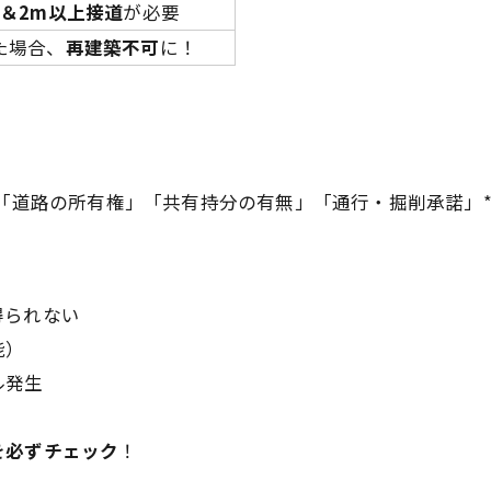
上＆2m以上接道
が必要
た場合、
再建築不可
に！
*「道路の所有権」「共有持分の有無」「通行・掘削承諾」
得られない
能）
ル発生
を必ずチェック
！