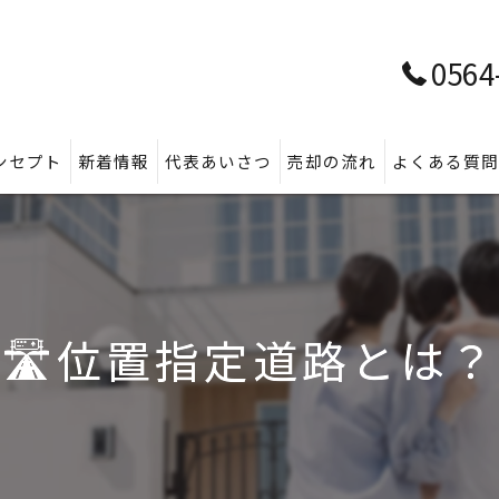
0564
ンセプト
新着情報
代表あいさつ
売却の流れ
よくある質
🛣️位置指定道路とは？