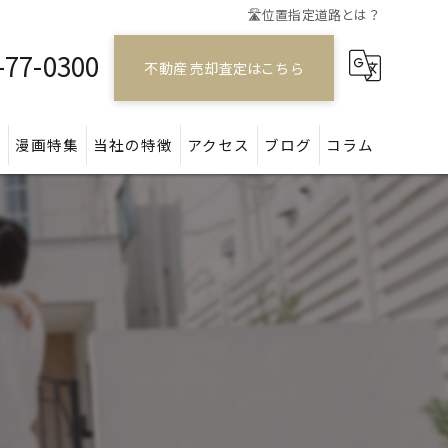
🛣️位置指定道路とは？
-77-0300
不動産 売却査定はこちら
問
漫画特集
当社の特徴
アクセス
ブログ
コラム
戸建て
マンション
アパート
土地
空き家