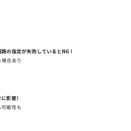
道路の指定が失効しているとNG！
る場合あり
査に影響）
る可能性も