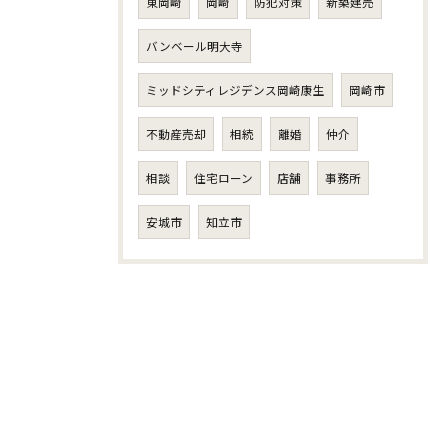
東岡崎
岡崎
防犯対策
新築建売
バンベール明大寺
ミッドシティレジデンス岡崎康生
岡崎市
不動産売却
相続
離婚
仲介
相談
住宅ローン
店舗
事務所
安城市
知立市