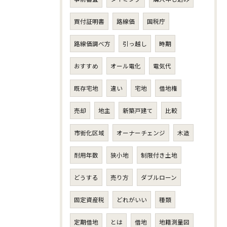
買付証明書
路線価
国税庁
路線価調べ方
引っ越し
時期
おすすめ
オール電化
電気代
既存宅地
違い
宅地
借地権
売却
地主
新築戸建て
比較
市街化区域
オーナーチェンジ
木造
耐用年数
狭小地
制限付き土地
どうする
売り方
ダブルローン
固定資産税
どれがいい
種類
定期借地
とは
借地
地籍測量図