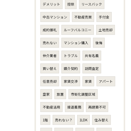
デメリット
控除
リースバック
中古マンション
不動産売買
手付金
成約御礼
ルーフバルコニー
土地売却
売れない
マンション購入
後悔
仲介業者
トラブル
共有名義
買い替え
媒介契約
訪問査定
任意売却
家賃交渉
家賃
アパート
空家
放置
市街化調整区域
不動産活用
接道義務
再建築不可
1階
売れない？
1LDK
住み替え