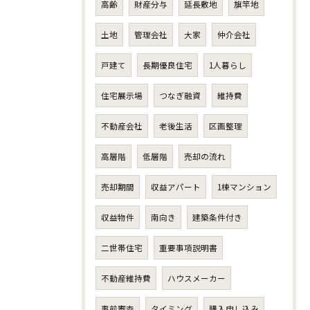
高齢
財産分与
延長敷地
旗竿地
土地
管理会社
大家
仲介会社
戸建て
長期優良住宅
1人暮らし
住宅展示場
つなぎ融資
維持費
不動産会社
老後生活
区画整理
高層階
低層階
売却の流れ
売却期間
収益アパート
1棟マンション
収益物件
南向き
建築条件付き
二世帯住宅
重要事項説明書
不動産維持費
ハウスメーカー
事前審査
タイミング
購入申し込み