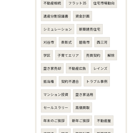
不動産相続
フラット35
住宅市場動向
遺産分割協議書
資金計画
シミュレーション
新築建売住宅
刈谷市
表彰式
碧南市
西三河
学区
子育てエリア
売買契約
解除
空き家売却
不動産広告
レインズ
抵当権
契約不適合
トラブル事例
マンション投資
空き家活用
セールスラリー
高価買取
年末のご挨拶
新年ご挨拶
不動産屋