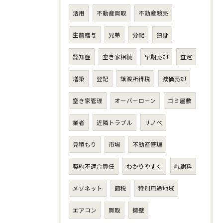
活用
不動産買取
不動産競売
生前贈与
兄弟
分配
独身
認知症
空き家相続
早期売却
査定
増築
登記
譲渡所得税
減価売却
空き家管理
オーバーローン
ゴミ屋敷
業者
近隣トラブル
リノベ
見積もり
市場
不動産管理
契約不適合責任
わかりやすく
慰謝料
メゾネット
節税
特別用途地域
エアコン
買取
擁壁