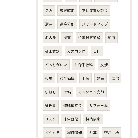
見方
境界確定
不動産買い取り
遺産
遺産分割
ハザードマップ
名古屋
災害
位置指定道路
私道
机上査定
ガスコンロ
ＩＨ
どっちがいい
仲介手数料
交渉
相場
資産価値
手順
建売
住宅
引渡し
準備
マンション売却
管理費
修繕積立金
リフォーム
リスク
申告登記
相続放棄
どうなる
減価償却
計算
空き土地