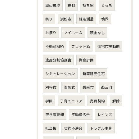
周辺環境
税制
持ち家
どっち
祭り
浜松市
確定測量
境界
お祭り
マイホーム
頭金なし
不動産相続
フラット35
住宅市場動向
遺産分割協議書
資金計画
シミュレーション
新築建売住宅
刈谷市
表彰式
碧南市
西三河
学区
子育てエリア
売買契約
解除
空き家売却
不動産広告
レインズ
抵当権
契約不適合
トラブル事例