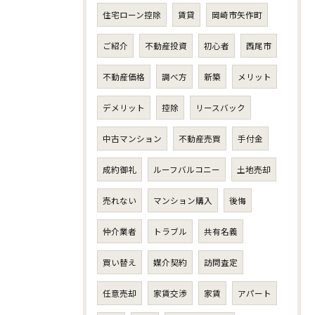
住宅ローン控除
賃貸
岡崎市矢作町
ご紹介
不動産投資
初心者
西尾市
不動産価格
調べ方
新築
メリット
デメリット
控除
リースバック
中古マンション
不動産売買
手付金
成約御礼
ルーフバルコニー
土地売却
売れない
マンション購入
後悔
仲介業者
トラブル
共有名義
買い替え
媒介契約
訪問査定
任意売却
家賃交渉
家賃
アパート