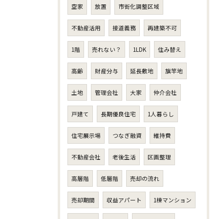
空家
放置
市街化調整区域
不動産活用
接道義務
再建築不可
1階
売れない？
1LDK
住み替え
高齢
財産分与
延長敷地
旗竿地
土地
管理会社
大家
仲介会社
戸建て
長期優良住宅
1人暮らし
住宅展示場
つなぎ融資
維持費
不動産会社
老後生活
区画整理
高層階
低層階
売却の流れ
売却期間
収益アパート
1棟マンション