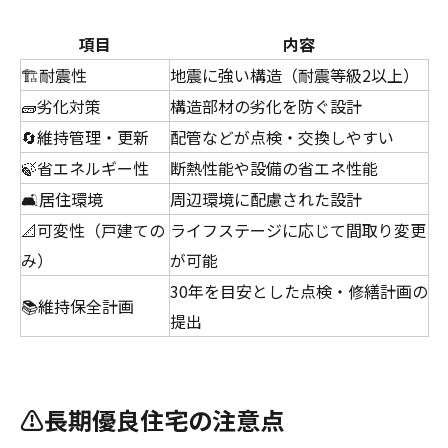
項目
内容
🏗️耐震性
地震に強い構造（耐震等級2以上）
🧱劣化対策
構造部材の劣化を防ぐ設計
🔄維持管理・更新
配管などが点検・交換しやすい
🍃省エネルギー性
断熱性能や設備の省エネ性能
🛋️居住環境
周辺環境に配慮された設計
📐可変性（戸建ての
ライフステージに応じて間取り変更
み）
が可能
30年を目安とした点検・修繕計画の
📚維持保全計画
提出
⚠️長期優良住宅の注意点