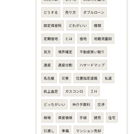
どうする
売り方
ダブルローン
固定資産税
どれがいい
種類
定期借地
とは
借地
地籍測量図
見方
境界確定
不動産買い取り
遺産
遺産分割
ハザードマップ
名古屋
災害
位置指定道路
私道
机上査定
ガスコンロ
ＩＨ
どっちがいい
仲介手数料
交渉
相場
資産価値
手順
建売
住宅
引渡し
準備
マンション売却