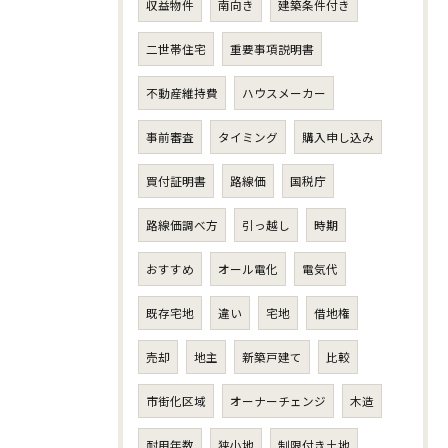
収益物件
南向き
建築条件付き
二世帯住宅
重要事項説明書
不動産維持費
ハウスメーカー
事前審査
タイミング
購入申し込み
買付証明書
路線価
国税庁
路線価調べ方
引っ越し
時期
おすすめ
オール電化
電気代
既存宅地
違い
宅地
借地権
売却
地主
新築戸建て
比較
市街化区域
オーナーチェンジ
木造
耐用年数
狭小地
制限付き土地