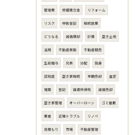
管理費
修繕積立金
リフォーム
リスク
申告登記
相続放棄
どうなる
減価償却
計算
空き土地
活用
不動産買取
不動産競売
生前贈与
兄弟
分配
独身
認知症
空き家相続
早期売却
査定
増築
登記
譲渡所得税
減価売却
空き家管理
オーバーローン
ゴミ屋敷
業者
近隣トラブル
リノベ
見積もり
市場
不動産管理