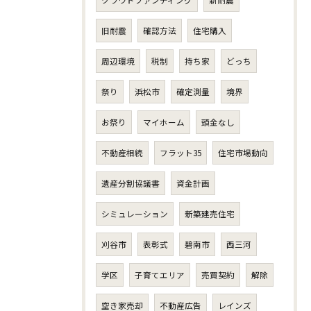
旧耐震
確認方法
住宅購入
周辺環境
税制
持ち家
どっち
祭り
浜松市
確定測量
境界
お祭り
マイホーム
頭金なし
不動産相続
フラット35
住宅市場動向
遺産分割協議書
資金計画
シミュレーション
新築建売住宅
刈谷市
表彰式
碧南市
西三河
学区
子育てエリア
売買契約
解除
空き家売却
不動産広告
レインズ