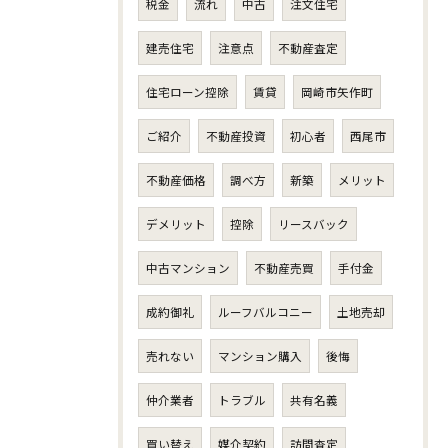
税金
流れ
中古
注文住宅
建売住宅
注意点
不動産査定
住宅ローン控除
賃貸
岡崎市矢作町
ご紹介
不動産投資
初心者
西尾市
不動産価格
調べ方
新築
メリット
デメリット
控除
リースバック
中古マンション
不動産売買
手付金
成約御礼
ルーフバルコニー
土地売却
売れない
マンション購入
後悔
仲介業者
トラブル
共有名義
買い替え
媒介契約
訪問査定