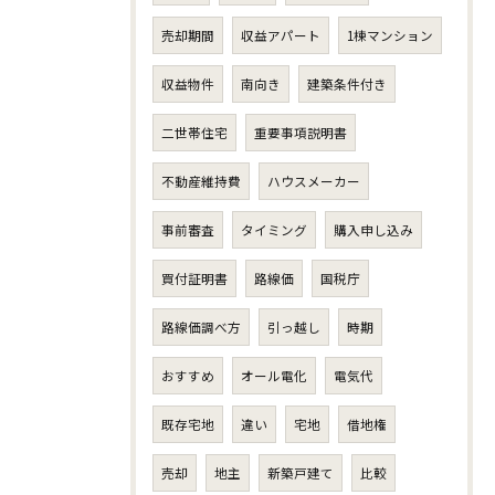
売却期間
収益アパート
1棟マンション
収益物件
南向き
建築条件付き
二世帯住宅
重要事項説明書
不動産維持費
ハウスメーカー
事前審査
タイミング
購入申し込み
買付証明書
路線価
国税庁
路線価調べ方
引っ越し
時期
おすすめ
オール電化
電気代
既存宅地
違い
宅地
借地権
売却
地主
新築戸建て
比較