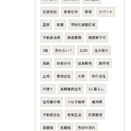
任意売却
家賃交渉
家賃
アパート
空家
放置
市街化調整区域
不動産活用
接道義務
再建築不可
1階
売れない？
1LDK
住み替え
高齢
財産分与
延長敷地
旗竿地
土地
管理会社
大家
仲介会社
戸建て
長期優良住宅
1人暮らし
住宅展示場
つなぎ融資
維持費
不動産会社
老後生活
区画整理
高層階
低層階
売却の流れ