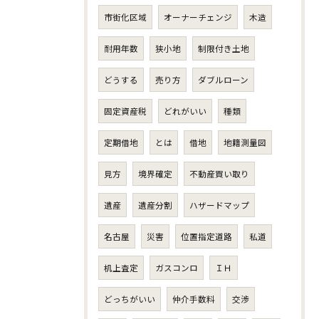
市街化区域
オーナーチェンジ
木造
耐用年数
狭小地
制限付き土地
どうする
売り方
ダブルローン
固定資産税
どれがいい
種類
定期借地
とは
借地
地籍測量図
見方
境界確定
不動産買い取り
遺産
遺産分割
ハザードマップ
名古屋
災害
位置指定道路
私道
机上査定
ガスコンロ
ＩＨ
どっちがいい
仲介手数料
交渉