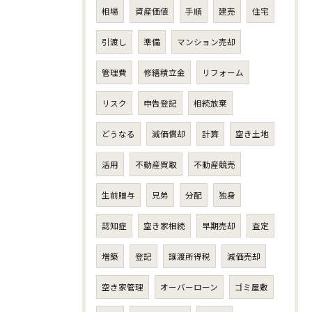
相場
資産価値
手順
建売
住宅
引渡し
準備
マンション売却
管理費
修繕積立金
リフォーム
リスク
申告登記
相続放棄
どうなる
減価償却
計算
空き土地
活用
不動産買取
不動産競売
生前贈与
兄弟
分配
独身
認知症
空き家相続
早期売却
査定
増築
登記
譲渡所得税
減価売却
空き家管理
オーバーローン
ゴミ屋敷