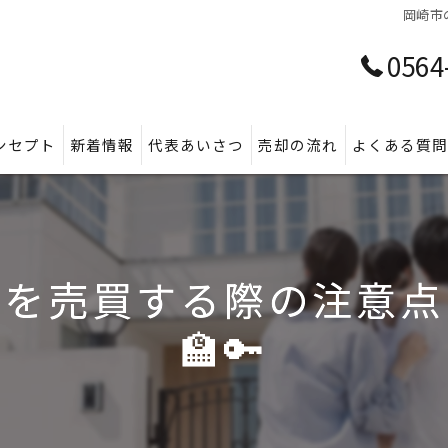
岡崎市
0564
ンセプト
新着情報
代表あいさつ
売却の流れ
よくある質
家を売買する際の注意点
🏫🔑