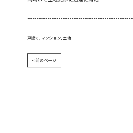
---------------------------------------------------------
戸建て
マンション
土地
< 前のページ