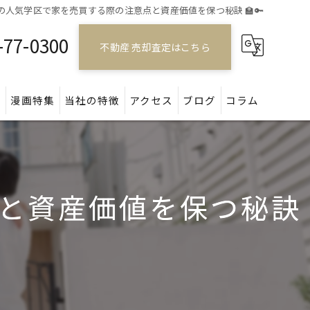
の人気学区で家を売買する際の注意点と資産価値を保つ秘訣 🏫🔑
-77-0300
不動産 売却査定はこちら
問
漫画特集
当社の特徴
アクセス
ブログ
コラム
戸建て
マンション
と資産価値を保つ秘訣
アパート
土地
空き家