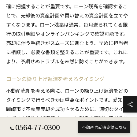
確に把握することが重要です。ローン残高を確認するこ
とで、売却後の資産計画や買い替えの資金計画を立てや
すくなります。ローン残高は通常、毎月送られてくる銀
行の取引明細やオンラインバンキングで確認可能です。
売却に伴う手続きがスムーズに進むよう、早めに担当者
に相談し、必要な書類を整えることが重要です。これに
より、予期せぬトラブルを未然に防ぐことができます。
ローンの繰り上げ返済を考えるタイミング
不動産売却を考える際に、ローンの繰り上げ返済をどの
タイミングで行うべきかは重要なポイントです。愛知県
岡崎市で不動産売却を成功させるために、適切なタイミ
ングでの繰り上げ返済は、ローン利息の軽減に繋がるこ
0564-77-0300
とがあります。一般的には、残高が大きい初期の段階で
不動産 売却査定はこちら
繰り上げ返済を行うことが最も効果的とされています