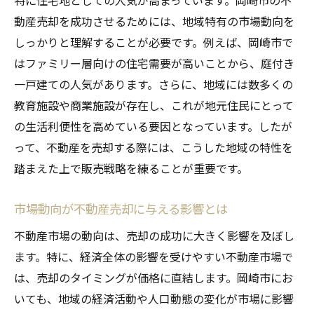
特に住宅地としての人気が高まっています。岡崎市の不
ト
動産売却を成功させるためには、地域特有の市場動向を
価格交渉を有利に進めるための準備
しっかりと理解することが必要です。例えば、岡崎市で
オンライン査定ツールの活用法
はファミリー層向けの住宅需要が高いことから、庭付き
一戸建ての人気があります。さらに、地域には数多くの
売却をスムーズに進めるための法的手続きの流
教育施設や商業施設が存在し、これが地元住民にとって
れ
の生活利便性を高めている要因となっています。したが
売却手続きに必要な書類一覧
って、不動産を売却する際には、こうした地域の特性を
契約書の読み方と注意点
踏まえた上で販売戦略を練ることが重要です。
売却後の税金とその対策
不動産売却に関する法律の基礎知識
市場動向が不動産売却に与える影響とは
法的トラブルを未然に防ぐ方法
不動産市場の動向は、売却の成功に大きく影響を及ぼし
プロに相談すべきタイミング
ます。特に、経済全体の影響を受けやすい不動産市場で
地域密着型アプローチで岡崎市の不動産売却を
は、売却のタイミングが価格に直結します。岡崎市にお
成功に導く
いても、地域の経済活動や人口動態の変化が市場に影響