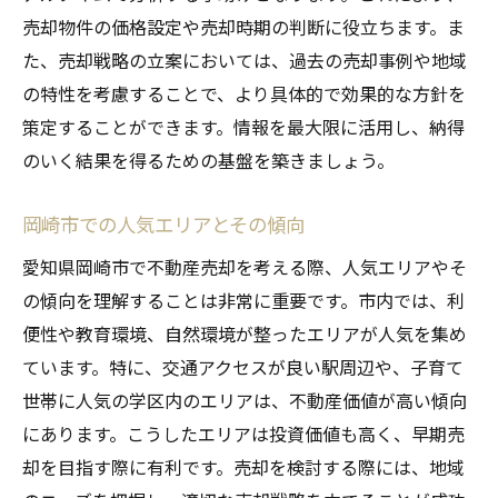
売却後のアフターサポートについて
売却物件の価格設定や売却時期の判断に役立ちます。ま
トラブル事例から学ぶ売却成功のポイント
た、売却戦略の立案においては、過去の売却事例や地域
安心できるサポート体制の見極め方
の特性を考慮することで、より具体的で効果的な方針を
策定することができます。情報を最大限に活用し、納得
市場のタイミングを見極めて有利な不動産売却
のいく結果を得るための基盤を築きましょう。
を目指そう
市場のピークを狙った売却戦略
岡崎市での人気エリアとその傾向
タイミングを見極めるための指標
愛知県岡崎市で不動産売却を考える際、人気エリアやそ
売却時期に影響を与える外部要因
の傾向を理解することは非常に重要です。市内では、利
競争の少ない時期を探すメリット
便性や教育環境、自然環境が整ったエリアが人気を集め
市場予測を活用する方法
ています。特に、交通アクセスが良い駅周辺や、子育て
タイミングを逃さないための準備
世帯に人気の学区内のエリアは、不動産価値が高い傾向
にあります。こうしたエリアは投資価値も高く、早期売
却を目指す際に有利です。売却を検討する際には、地域