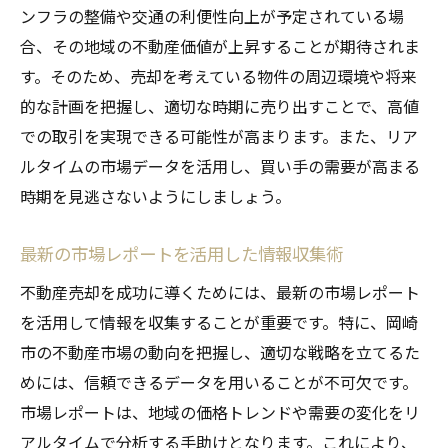
ンフラの整備や交通の利便性向上が予定されている場
不動産売却の際に知っておくべき住宅ローンの
合、その地域の不動産価値が上昇することが期待されま
基礎知識
す。そのため、売却を考えている物件の周辺環境や将来
住宅ローンが売却に与える影響
的な計画を把握し、適切な時期に売り出すことで、高値
ローン残高の確認方法とその重要性
での取引を実現できる可能性が高まります。また、リア
ローンの繰り上げ返済を考えるタイミング
ルタイムの市場データを活用し、買い手の需要が高まる
住宅ローンの返済に伴う手続き
時期を見逃さないようにしましょう。
ローン借換えのメリットとデメリット
最新の市場レポートを活用した情報収集術
住宅ローン控除の基礎知識
不動産売却を成功に導くためには、最新の市場レポート
不安を解消徹底サポートで納得のいく売却を実
を活用して情報を収集することが重要です。特に、岡崎
現
市の不動産市場の動向を把握し、適切な戦略を立てるた
売却に関する不安を解消する方法
めには、信頼できるデータを用いることが不可欠です。
プロが提供するトータルサポート
市場レポートは、地域の価格トレンドや需要の変化をリ
売却希望者が抱える疑問とその解決策
アルタイムで分析する手助けとなります。これにより、