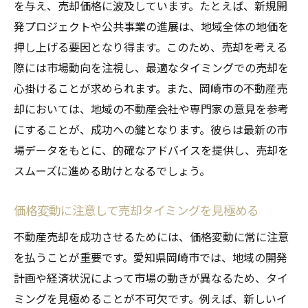
地元の不動産業者を選ぶメリット
を与え、売却価格に波及しています。たとえば、新規開
発プロジェクトや公共事業の進展は、地域全体の地価を
地域特化の情報収集術
押し上げる要因となり得ます。このため、売却を考える
地元のイベントやコミュニティを活用する
際には市場動向を注視し、最適なタイミングでの売却を
地域の特色を活かした売却戦略
心掛けることが求められます。また、岡崎市の不動産売
実績のある地域密着型業者の探し方
却においては、地域の不動産会社や専門家の意見を参考
地元住民とのつながりを活かす方法
にすることが、成功への鍵となります。彼らは最新の市
専門家が語る成功する不動産売却の重要なポイ
場データをもとに、的確なアドバイスを提供し、売却を
ント
スムーズに進める助けとなるでしょう。
プロの視点で見る売却の流れ
価格変動に注意して売却タイミングを見極める
成功する売却のための心構え
経験者が語る売却成功事例
不動産売却を成功させるためには、価格変動に常に注意
を払うことが重要です。愛知県岡崎市では、地域の開発
専門家との連携が売却を加速させる
計画や経済状況によって市場の動きが異なるため、タイ
意外と知られていない成功の秘訣
ミングを見極めることが不可欠です。例えば、新しいイ
相談相手の選び方とその基準