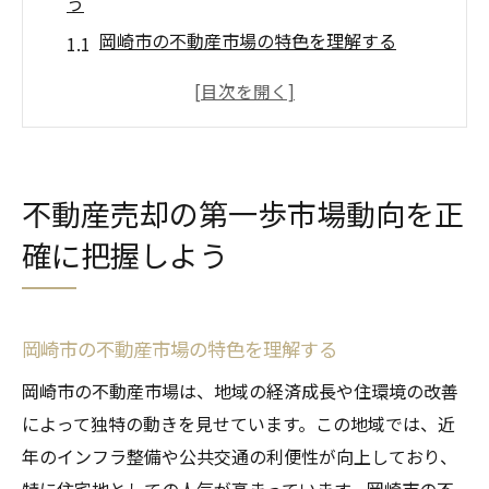
う
岡崎市の不動産市場の特色を理解する
市場動向が不動産売却に与える影響とは
価格変動に注意して売却タイミングを見極
める
最新の市場レポートを活用した情報収集術
不動産売却の第一歩市場動向を正
岡崎市での人気エリアとその傾向
確に把握しよう
不動産価値を左右する要因を知る
岡崎市の不動産売却成功の鍵適正な価格査定と
は
岡崎市の不動産市場の特色を理解する
専門家による価格査定の重要性
岡崎市の不動産市場は、地域の経済成長や住環境の改善
査定に必要な情報とその集め方
によって独特の動きを見せています。この地域では、近
市場価格と査定価格の違いを理解する
年のインフラ整備や公共交通の利便性が向上しており、
適正価格を設定するためのチェックポイン