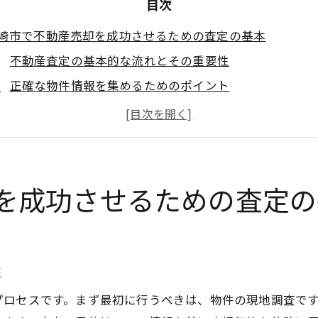
目次
崎市で不動産売却を成功させるための査定の基本
不動産査定の基本的な流れとその重要性
正確な物件情報を集めるためのポイント
市場価格を把握するためのデータ活用法
査定に影響を与える要因とその理解
専門家に依頼する際のメリットと選び方
査定結果を最大限に活用するためのステップ
を成功させるための査定の
域特有の市場動向を読み解く鍵岡崎市の不動産売却事情
岡崎市の不動産市場の特性と変遷
現地の需要と供給バランスの分析
性
地価や築年数が市場に与える影響
プロセスです。まず最初に行うべきは、物件の現地調査で
地域特有の売却成功事例の紹介