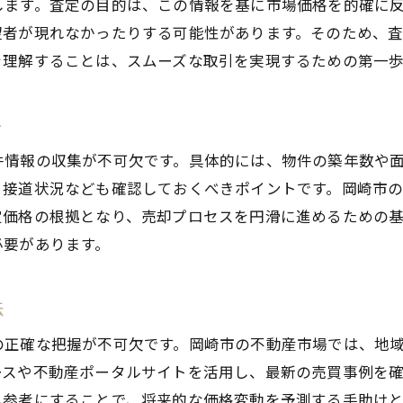
します。査定の目的は、この情報を基に市場価格を的確に
今後の市場動向を予測するための指針
望者が現れなかったりする可能性があります。そのため、
地域密着型の情報収集の重要性
を理解することは、スムーズな取引を実現するための第一歩
動産売却の査定ポイントと市場動向の関係性
市場動向が査定に与える影響とは
ト
査定額に反映される市場の変化
件情報の収集が不可欠です。具体的には、物件の築年数や
岡崎市での成功事例から学ぶ査定のコツ
、接道状況なども確認しておくべきポイントです。岡崎市
プロの視点で見る査定と市場のリンク
定価格の根拠となり、売却プロセスを円滑に進めるための
市場分析を活用した効果的な売却戦略
必要があります。
査定結果をもとにした販売計画の立案
崎市での不動産売却サポート安心して進めるためのステッ
法
不動産会社選びの重要性とその基準
の正確な把握が不可欠です。岡崎市の不動産市場では、地
初めての売却でも安心のサポート内容
ースや不動産ポータルサイトを活用し、最新の売買事例を
契約手続きの流れとその注意点
も参考にすることで、将来的な価格変動を予測する手助け