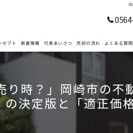
岡
0564
ンセプト
新着情報
代表あいさつ
売却の流れ
よくある質
売り時？」岡崎市の不
の決定版と「適正価格」