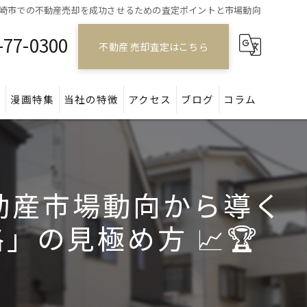
崎市での不動産売却を成功させるための査定ポイントと市場動向
-77-0300
不動産 売却査定はこちら
問
漫画特集
当社の特徴
アクセス
ブログ
コラム
戸建て
マンション
動産市場動向から導く
アパート
の見極め方 📈🏆
土地
空き家