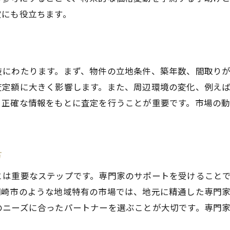
定にも役立ちます。
売却後のフォローアップ体制について
顧客満足度を高めるための工夫
信頼できるパートナーと共に進める売却
産価値を引き出すための査定と市場分析の重要性
岐にわたります。まず、物件の立地条件、築年数、間取り
査定額に大きく影響します。また、周辺環境の変化、例え
資産価値を最大化するための査定方法
、正確な情報をもとに査定を行うことが重要です。市場の
市場分析がもたらす売却の成功確率向上
分析と査定で明らかになる資産の強み
市場のニーズを捉えた資産価値の引き出し方
方
売却前に知っておくべき市場のトレンド
とは重要なステップです。専門家のサポートを受けること
査定と市場分析を活用した資産運用の展望
岡崎市のような地域特有の市場では、地元に精通した専門
動産売却プロセスの流れと岡崎市での実践例
のニーズに合ったパートナーを選ぶことが大切です。専門
売却プロセスの全体像とそのステップ