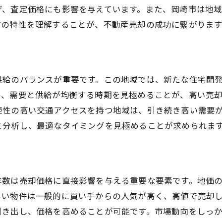
査定から売却まで一貫したサポート内容
げ、査定価格にも影響を与えています。また、岡崎市は地
売却完了までのトータルサポートの流れ
市の特性を理解することが、不動産売却の成功に繋がります
顧客の不安を解消するための支援
売却後のフォロー体制とその特徴
安心感を提供するためのサポート方針
供給のバランスが重要です。この地域では、新たな住宅開
お客様の声に基づいたサービス改善
め、需要と供給が均衡する時期を見極めることが、高い売
便性の高い交通アクセスを持つ地域は、引き続き高い需要
と分析し、最適なタイミングを見極めることが求められま
年数は売却価格に直接影響を与える重要な要素です。地価
しい物件は一般的に買い手からの人気が高く、高値で売却
引き出し、価格を高めることが可能です。市場動向をしっ