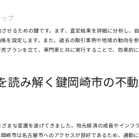
岡崎市での具体的な売却成功例の紹介
売却プロセスをスムーズに進めるためのコツ
テップ
地元特有の事情に対応したプロセス調整
功させるための鍵です。まず、査定結果を詳細に分析し、
実例から学ぶ効果的な売却活動の進め方
価格を設定します。また、過去の取引事例や地域の動向を
売却後の手続きとアフターサポート
販売プランを立て、専門家と共に実行することで、効果的
験豊富なスタッフが教える岡崎市での不動産売却の成功ポ
成功を導くためのプロのアドバイス
岡崎市の市場に精通したスタッフの役割
を読み解く鍵岡崎市の不動
顧客のニーズを第一に考えたサポート方法
実績に基づく売却戦略の提案
コミュニケーションの重要性とその実践
柔軟性を持った対応で顧客満足度を向上
まざまな変遷を遂げてきました。地元経済の成長やインフ
崎市での不動産売却査定から売却完了までのサポート体制
、岡崎市は名古屋市へのアクセスが良好であるため、通勤