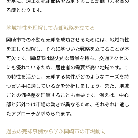
を基に、適正な売却価格を設定することが競争力を高め
近隣都市との市場比較を行う重要性
る鍵となります。
価格変動に対応した価値評価の方法
売却活動を効率化するためのデジタルツー
地域特性を理解して売却戦略を立てる
ル活用
岡崎市での不動産売却を成功させるためには、地域特性
マーケットリサーチによる競争力の向上
を正しく理解し、それに基づいた戦略を立てることが不
専門家のアドバイスを活用した売却計画
可欠です。岡崎市は歴史的な背景を持ち、交通アクセス
不動産売却の専門家が教える岡崎市での成功す
にも優れているため、居住者の需要が高い地域です。こ
る売却ステップ
の特性を活かし、売却する物件がどのようなニーズを持
不動産査定を依頼する際のポイント
つ買い手に適しているかを分析しましょう。また、地域
信頼できる不動産会社の選び方
ごとの価格差を理解することも重要です。例えば、中心
部と郊外では市場の動きが異なるため、それぞれに適し
売却のための準備とプロモーション戦略
たアプローチが求められます。
内覧時におけるアピールポイント
交渉を円滑に進めるコツと注意点
過去の売却事例から学ぶ岡崎市の市場動向
契約と引き渡しのプロセスを理解する