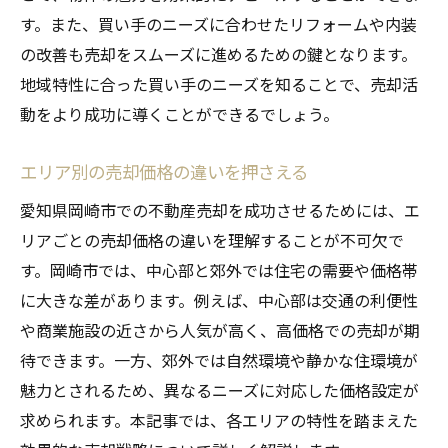
法的手続きと必要書類の準備
す。また、買い手のニーズに合わせたリフォームや内装
買い手の立場に立った売却戦略
の改善も売却をスムーズに進めるための鍵となります。
引き渡し後のフォローアップ方法
地域特性に合った買い手のニーズを知ることで、売却活
動をより成功に導くことができるでしょう。
不動産売却のゴールを達成するために岡崎市で
押さえるべきポイント
エリア別の売却価格の違いを押さえる
売却の目標設定と進捗管理
愛知県岡崎市での不動産売却を成功させるためには、エ
市場価格に基づいた柔軟な交渉術
リアごとの売却価格の違いを理解することが不可欠で
フィードバックを活用した改善策
す。岡崎市では、中心部と郊外では住宅の需要や価格帯
競合物件との差別化ポイント
に大きな差があります。例えば、中心部は交通の利便性
売却後の新生活に向けた準備
や商業施設の近さから人気が高く、高価格での売却が期
長期的な不動産資産管理の考え方
待できます。一方、郊外では自然環境や静かな住環境が
魅力とされるため、異なるニーズに対応した価格設定が
求められます。本記事では、各エリアの特性を踏まえた