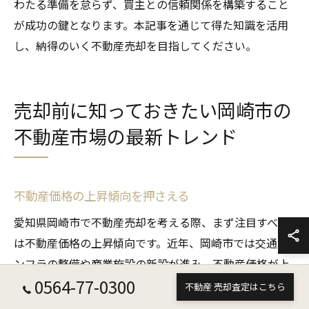
わたる準備を怠らず、買主との信頼関係を構築すること
が成功の鍵となります。本記事を通じて得た知識を活用
し、納得のいく不動産売却を目指してください。
売却前に知っておきたい岡崎市の
不動産市場の最新トレンド
不動産価格の上昇傾向を押さえる
愛知県岡崎市で不動産売却を考える際、まず注目すべき
は不動産価格の上昇傾向です。近年、岡崎市では交通イ
ンフラの整備や商業施設の新設が進み、不動産価格が上
0564-77-0300
昇しています。特にリニア中央新幹線の開通計画は、地
不動産 売却査定はこちら
域の魅力を高め、価格上昇をさらに促しています。この