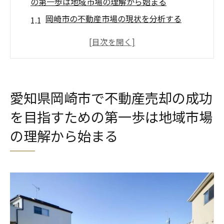
の第一歩は地域市場の理解から始まる
岡崎市の不動産市場の現状を分析する
地域特性を理解して売却戦略を立てる
過去の売却事例から学ぶ岡崎市の市場動向
買い手のニーズを知っておくことの重要性
エリア別の売却価格の違いを押さえる
愛知県岡崎市で不動産売却の成功
不動産売却の初期ステップを理解する
を目指すための第一歩は地域市場
タイミングが鍵！岡崎市での不動産売却の最適
の理解から始まる
な時期を見極めよう
季節による売却時期の違いを知る
経済情勢が不動産市場に与える影響
不動産市場のピークを活用する
市況の変化を敏感に察知する方法
売却のタイミングを見極めるツール