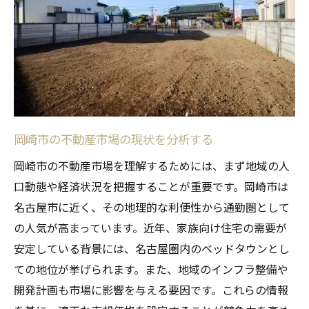
専門家が推奨する売却のベストタイミング
地域特性を生かす！岡崎市における不動産売却
がスムーズに進む理由
岡崎市の住環境が買い手に与える魅力
地域のインフラが不動産価値に与える影響
街並みと地域特性をアピールする方法
岡崎市の不動産市場の現状を分析する
住民の移住傾向から見る売却のチャンス
岡崎市の不動産市場を理解するためには、まず地域の人
地域イベントがもたらす市場への影響
口動態や経済状況を把握することが重要です。岡崎市は
地域のブランド力を生かした売却戦略
名古屋市に近く、その地理的な利便性から通勤圏として
岡崎市の不動産市場動向を押さえて売却を有利
の人気が高まっています。近年、家族向け住宅の需要が
に進める方法
安定している背景には、名古屋圏内のベッドタウンとし
ての地位が挙げられます。また、地域のインフラ整備や
不動産市場のトレンドを定期的にチェック
開発計画も市場に影響を与える要因です。これらの情報
する