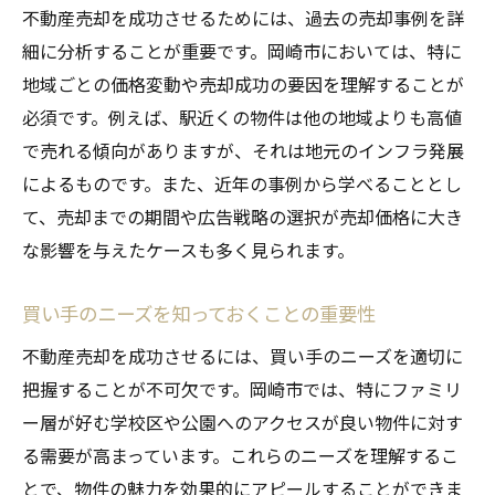
不動産売却を成功させるためには、過去の売却事例を詳
売却前に知っておきたい岡崎市の不動産市場の
細に分析することが重要です。岡崎市においては、特に
最新トレンド
地域ごとの価格変動や売却成功の要因を理解することが
不動産価格の上昇傾向を押さえる
必須です。例えば、駅近くの物件は他の地域よりも高値
新築住宅と中古住宅の需要の違い
で売れる傾向がありますが、それは地元のインフラ発展
エリア別の人口動態と住居ニーズ
によるものです。また、近年の事例から学べることとし
環境意識の高まりによる影響
て、売却までの期間や広告戦略の選択が売却価格に大き
な影響を与えたケースも多く見られます。
不動産投資家が注目する地域の変化
地元の再開発計画と売却への影響
買い手のニーズを知っておくことの重要性
岡崎市で不動産売却を成功させるための具体的
不動産売却を成功させるには、買い手のニーズを適切に
なアドバイス
把握することが不可欠です。岡崎市では、特にファミリ
プロの査定で正確な価格を決める
ー層が好む学校区や公園へのアクセスが良い物件に対す
ホームステージングの効果的な活用
る需要が高まっています。これらのニーズを理解するこ
不動産広告の作成と配信のポイント
とで、物件の魅力を効果的にアピールすることができま