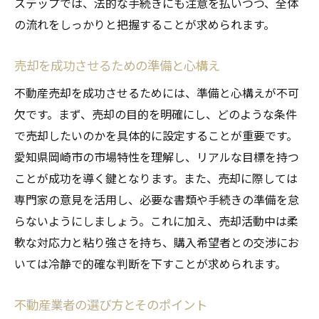
市場の動向を見極めるための情報収集術
ステップでは、法的な手続きにも注意を払いつつ、全体
の流れをしっかりと把握することが求められます。
タイミング選びが売却に与える影響
季節と売却活動の関係性
売却を成功させるための準備と心構え
価格変動を予測するための方法
不動産売却を成功させるためには、準備と心構えが不可
売却に向けた最適な時期の決定
欠です。まず、売却の目的を明確にし、どのような条件
タイミングを活かした売却戦略
で売却したいのかを具体的に設定することが重要です。
岡崎市で不動産売却を成功させるための安心感
愛知県岡崎市の市場特性を理解し、リアルな目標を持つ
を得るステップ
ことが成功を導く鍵となります。また、売却に際しては
安心感を得られる売却準備の進め方
専門家の意見を活用し、必要な書類や手続きの準備を怠
信頼できる情報源の見つけ方
らないようにしましょう。これに加え、売却活動中は柔
プロフェッショナルとの信頼関係の構築
軟な対応力と粘り強さを持ち、購入希望者との交渉にお
いては冷静で的確な判断を下すことが求められます。
売却後の安心感を得るためのフォローアッ
プ
不動産業者の選び方とそのポイント
不安を解消するためのコミュニケーション