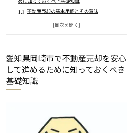
めに知っておくべき基礎知識
不動産売却の基本用語とその意味
岡崎市の不動産市場の特徴を理解する
売却プロセスの全体像を把握する
売却を成功させるための準備と心構え
不動産業者の選び方とそのポイント
愛知県岡崎市で不動産売却を安心
岡崎市での不動産取引における法律知識
して進めるために知っておくべき
不動産売却を成功へ導く岡崎市の市場動向と効
基礎知識
果的な戦略
最新の岡崎市不動産市場トレンド分析
需要と供給のバランスを読む
競争力のある価格設定のための戦略
効果的なマーケティング手法の活用
岡崎市での売却タイミングの見極め方