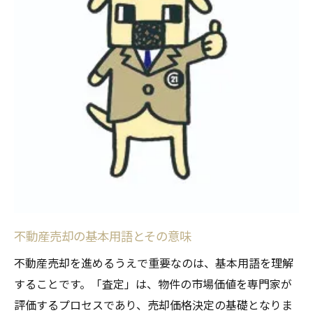
地域特性を活かす販売戦略
岡崎市特有の不動産売却プロセスを徹底解説安
心のためのポイント
岡崎市の不動産売却における流れの概要
査定から契約までの具体的ステップ
売却における書類作成の注意点
内覧の準備と実施のポイント
契約時に注意すべき事項
引き渡しの手続きとその流れ
査定方法から売却手続きまで岡崎市での不動産
不動産売却の基本用語とその意味
売却の流れを完全網羅
不動産売却を進めるうえで重要なのは、基本用語を理解
不動産査定の基本とその流れ
することです。「査定」は、物件の市場価値を専門家が
正確な査定を得るための準備
評価するプロセスであり、売却価格決定の基礎となりま