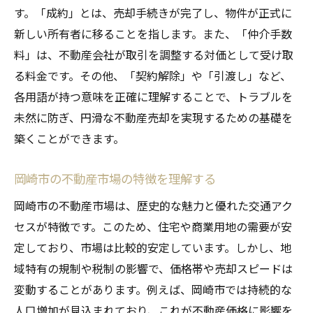
売却価格の決定方法
す。「成約」とは、売却手続きが完了し、物件が正式に
仲介会社の選び方とその役割
新しい所有者に移ることを指します。また、「仲介手数
料」は、不動産会社が取引を調整する対価として受け取
契約締結から引き渡しまでの手続き
る料金です。その他、「契約解除」や「引渡し」など、
手続き中に必要な書類と準備
各用語が持つ意味を正確に理解することで、トラブルを
初めてでも安心不動産売却を岡崎市で始めるた
未然に防ぎ、円滑な不動産売却を実現するための基礎を
めの具体的ステップ
築くことができます。
初めての不動産売却に臨む前に知っておく
べきこと
岡崎市の不動産市場の特徴を理解する
安心して売却を進めるためのチェックリス
岡崎市の不動産市場は、歴史的な魅力と優れた交通アク
ト
セスが特徴です。このため、住宅や商業用地の需要が安
プロフェッショナルからのアドバイスを活
定しており、市場は比較的安定しています。しかし、地
用する方法
域特有の規制や税制の影響で、価格帯や売却スピードは
売却活動を円滑に進めるためのヒント
変動することがあります。例えば、岡崎市では持続的な
初めての不動産売却で失敗しないためのポ
人口増加が見込まれており、これが不動産価格に影響を