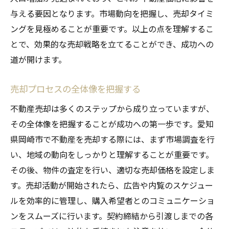
イント
与える要因となります。市場動向を把握し、売却タイミ
サポート体制を整えるためのステップ
ングを見極めることが重要です。以上の点を理解するこ
とで、効果的な売却戦略を立てることができ、成功への
岡崎市の不動産売却で失敗しないための専門家
道が開けます。
によるアドバイス
専門家が教える成功する売却の秘訣
売却プロセスの全体像を把握する
トラブルを未然に防ぐためのポイント
不動産売却は多くのステップから成り立っていますが、
契約交渉を成功させるための戦略
その全体像を把握することが成功への第一歩です。愛知
売却プロセス中のリスク管理
県岡崎市で不動産を売却する際には、まず市場調査を行
不動産売却後に備えるべきこと
い、地域の動向をしっかりと理解することが重要です。
専門家との効果的なコミュニケーション方
その後、物件の査定を行い、適切な売却価格を設定しま
法
す。売却活動が開始されたら、広告や内覧のスケジュー
市場に適したタイミングで不動産を売却するた
ルを効率的に管理し、購入希望者とのコミュニケーショ
めの岡崎市のガイド
ンをスムーズに行います。契約締結から引渡しまでの各