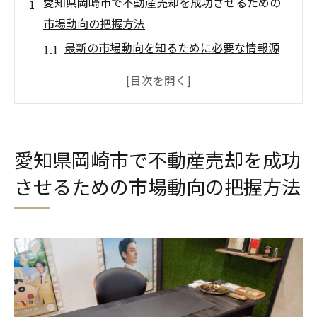
愛知県岡崎市で不動産売却を成功させるための
市場動向の把握方法
最新の市場動向を知るために必要な情報源
地価の変動を理解するための分析手法
地域特有のトレンドを把握するポイント
競合状況を評価し売却戦略を立てる方法
市場動向に基づく価格設定のコツ
愛知県岡崎市で不動産売却を成功
市場動向が不動産売却に与える影響
させるための市場動向の把握方法
不動産売却における戦略的なステップで最大利
益を追求
効果的な売却戦略を構築するための基礎
売却目標を達成するためのステップバイス
テップガイド
購入者のニーズを把握したマーケティング