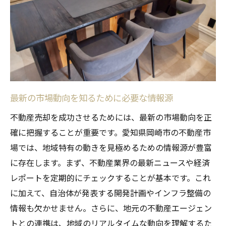
手法
交渉を有利に進めるためのテクニック
成功事例から学ぶ不動産売却の戦略
計画的な売却プロセスで利益を最大化する
方法
岡崎市の不動産市場特性を理解して売却のタイ
最新の市場動向を知るために必要な情報源
ミングを見極める
不動産売却を成功させるためには、最新の市場動向を正
地域特性が不動産売却に与える影響
確に把握することが重要です。愛知県岡崎市の不動産市
季節ごとの市場変動を考慮した売却計画
場では、地域特有の動きを見極めるための情報源が豊富
タイミングを見極めるための市場分析ツー
に存在します。まず、不動産業界の最新ニュースや経済
ル
レポートを定期的にチェックすることが基本です。これ
過去のデータから導き出す売却のベストタ
に加えて、自治体が発表する開発計画やインフラ整備の
イミング
情報も欠かせません。さらに、地元の不動産エージェン
市場特性を活用した売却タイミングの最適
トとの連携は、地域のリアルタイムな動向を理解するた