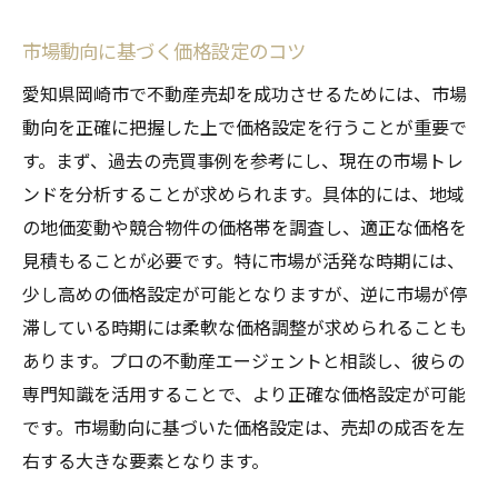
売却戦略の構築から始める具体的なステッ
プ
市場動向に基づく価格設定のコツ
物件の魅力を引き出すための準備作業
愛知県岡崎市で不動産売却を成功させるためには、市場
購入希望者との関係構築の方法
動向を正確に把握した上で価格設定を行うことが重要で
交渉を成功させるためのステップ
す。まず、過去の売買事例を参考にし、現在の市場トレ
売却後の手続きとその流れ
ンドを分析することが求められます。具体的には、地域
成功事例から学ぶ効果的な売却アプローチ
の地価変動や競合物件の価格帯を調査し、適正な価格を
見積もることが必要です。特に市場が活発な時期には、
少し高めの価格設定が可能となりますが、逆に市場が停
滞している時期には柔軟な価格調整が求められることも
あります。プロの不動産エージェントと相談し、彼らの
専門知識を活用することで、より正確な価格設定が可能
です。市場動向に基づいた価格設定は、売却の成否を左
右する大きな要素となります。