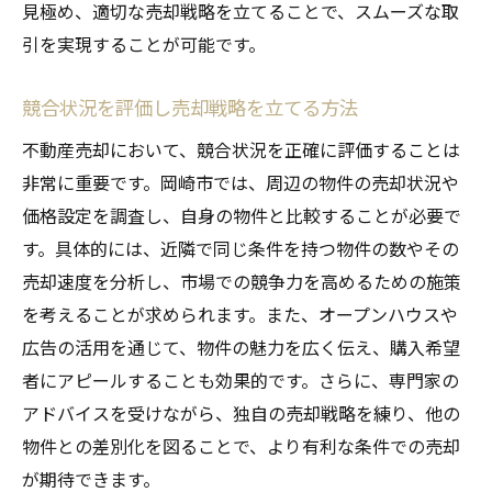
見極め、適切な売却戦略を立てることで、スムーズな取
査定額を上げるための物件改善ポイント
引を実現することが可能です。
専門家による査定のメリット
プロが教える岡崎市での不動産売却を円滑に進
競合状況を評価し売却戦略を立てる方法
めるコツ
不動産売却において、競合状況を正確に評価することは
物件の第一印象を良くするためのコツ
非常に重要です。岡崎市では、周辺の物件の売却状況や
視覚的魅力を高めるホームステージングの
価格設定を調査し、自身の物件と比較することが必要で
技術
す。具体的には、近隣で同じ条件を持つ物件の数やその
効率的な内覧会の実施方法
売却速度を分析し、市場での競争力を高めるための施策
交渉を円滑に進めるコミュニケーション術
を考えることが求められます。また、オープンハウスや
広告の活用を通じて、物件の魅力を広く伝え、購入希望
迅速な売却に繋がるプロモーション戦略
者にアピールすることも効果的です。さらに、専門家の
売却後のフォローアップで信頼を築く方法
アドバイスを受けながら、独自の売却戦略を練り、他の
愛知県岡崎市での不動産売却を成功に導く具体
物件との差別化を図ることで、より有利な条件での売却
的なステップ
が期待できます。