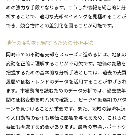
化
めの強力な手段となります。こうした情報を総合的に分
析することで、適切な売却タイミングを見極めることが
地域の開発計画が売却に与える影響
でき、競合物件との差別化を図ることが可能です。
スムーズな不動産売却を実現するための専門家
のアドバイス活用法
地価の変動を理解するための分析手法
不動産専門家に相談すべきタイミング
岡崎市での不動産売却をスムーズに進めるには、地価の
専門家の選び方と効果的な活用法
変動を正確に理解することが不可欠です。地価の変動を
専門家のアドバイスを最大限に活かす方法
把握するための基本的な分析手法としては、過去の売買
トラブル回避のための専門家の役割
履歴や価格トレンドのデータを活用することが挙げられ
不動産コンサルティングサービスのメリッ
ます。市場動向を読むためのデータ分析では、過去数年
ト
間の価格変動を時系列で確認し、ピークや低迷期のパタ
専門家の視点から見た売却の成功要因
ーンを見つけることが重要です。また、地域の経済状況
初めての不動産売却でも安心！岡崎市での手続
や人口動態の変化も地価に影響を与えるため、これらの
きの流れを解説
要因も考慮する必要があります。最新の市場レポートや