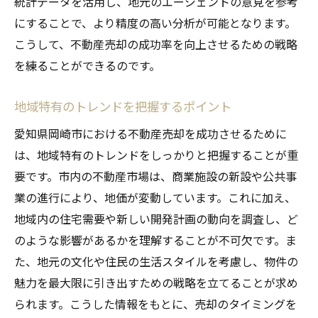
統計データを活用し、地元のエージェントの意見を参考
不動産売却の基本的な流れを理解する
にすることで、より精度の高い分析が可能となります。
準備段階で必要な書類と手続き
こうして、不動産売却の成功率を向上させるための戦略
売却契約書の確認ポイント
を練ることができるのです。
トラブルを避けるための売却手続きの注意
点
地域特有のトレンドを把握するポイント
売却完了までのスケジュール管理
愛知県岡崎市における不動産売却を成功させるために
初めての売却で失敗しないためのアドバイ
は、地域特有のトレンドをしっかりと把握することが重
ス
要です。市内の不動産市場は、商業施設の新設や公共事
売却前に知っておくべき岡崎市不動産の価格査
業の進行により、地価が変動しています。これに加え、
定方法
地域内の住宅需要や新しい開発計画の動向を調査し、ど
価格査定の基本とその意義
のような影響があるかを理解することが不可欠です。ま
効果的な査定方法の選び方
た、地元の文化や住民の生活スタイルを考慮し、物件の
魅力を最大限に引き出すための戦略を立てることが求め
査定結果を基にした売却戦略の立て方
られます。こうした情報をもとに、売却のタイミングを
オーバープライシングのリスクと回避法